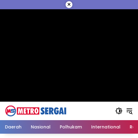
Langsung
×
ke
konten
Daerah
Nasional
Polhukam
International
Reli