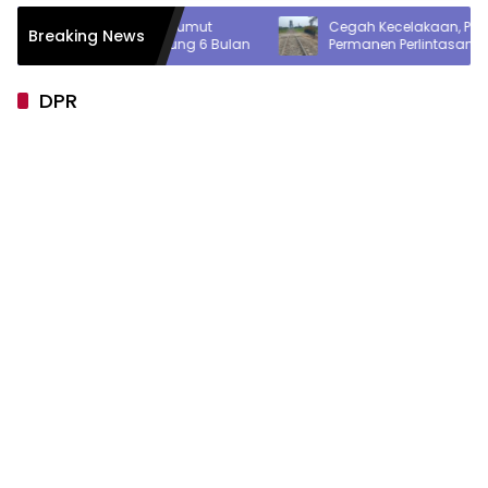
, Kapolda Sumut
Cegah Kecelakaan, PT KAI Tutup
Breaking News
lres Rampung 6 Bulan
Permanen Perlintasan Sebidang di
Pasiran Perbaungan
DPR