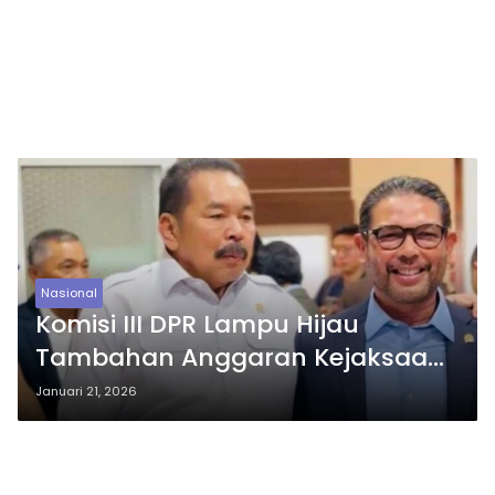
Nasional
Komisi III DPR Lampu Hijau
Tambahan Anggaran Kejaksaan,
Kesejahteraan Jaksa Jadi
Januari 21, 2026
Sorotan