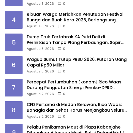
Marelan
Agustus 3, 2026
0
Ribuan Warga Meriahkan Penutupan Festival
4
Bunga dan Buah Karo 2026, Berlangsung
Aman di Bawah Pengamanan Gabungan
Agustus 3, 2026
0
Dump Truk Tertabrak KA Putri Deli di
5
Perlintasan Tanpa Plang Perbaungan, Sopir
Tewas
Agustus 3, 2026
0
Wagub Sumut Tutup PRSU 2026, Putaran Uang
6
Capai Rp50 Miliar
Agustus 3, 2026
0
Percepat Pertumbuhan Ekonomi, Rico Waas
7
Dorong Penguatan Sinergi Pemko-DPRD
Medan
Agustus 2, 2026
0
CFD Pertama di Medan Belawan, Rico Waas:
8
Bahagia dan Sehat Harus Menjangkau Seluruh
Sudut Kota Medan
Agustus 2, 2026
0
Pelaku Penikaman Maut di Plaza Kabanjahe
9
Ditangkap Hitungan Menit, Polisi Dalami Motif