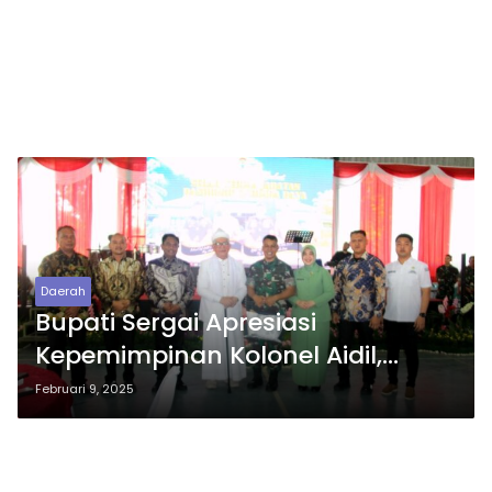
Daerah
Bupati Sergai Apresiasi
Kepemimpinan Kolonel Aidil,
Sambut Letkol Dadang sebagai
Februari 9, 2025
Danbrigif 7/RR yang Baru