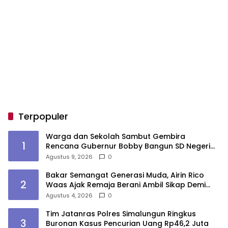
Terpopuler
Warga dan Sekolah Sambut Gembira
1
Rencana Gubernur Bobby Bangun SD Negeri
Lasara di Nias Utara
Agustus 9, 2026
0
Bakar Semangat Generasi Muda, Airin Rico
2
Waas Ajak Remaja Berani Ambil Sikap Demi
Masa Depan
Agustus 4, 2026
0
Tim Jatanras Polres Simalungun Ringkus
3
Buronan Kasus Pencurian Uang Rp46,2 Juta