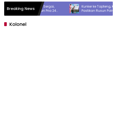
Dibacok di Sergai,
Kunker ke Tapteng, Kapolda Sumut
Breaking News
ah Amankan Pria 24
Pastikan Rusun Polres Rampung 6 Bu
Parang
Kolonel