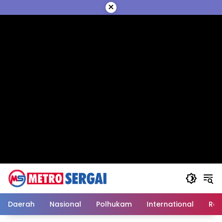
Langsung
×
ke
konten
Daerah
Nasional
Polhukam
International
Reli