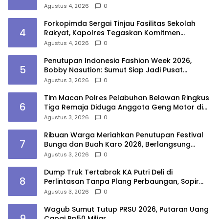
Agustus 4, 2026
0
Forkopimda Sergai Tinjau Fasilitas Sekolah
4
Rakyat, Kapolres Tegaskan Komitmen
Ciptakan Lingkungan Belajar Aman dan
Agustus 4, 2026
0
Kondusif
Penutupan Indonesia Fashion Week 2026,
5
Bobby Nasution: Sumut Siap Jadi Pusat
Fashion Indonesia Lewat Wastra
Agustus 3, 2026
0
Tim Macan Polres Pelabuhan Belawan Ringkus
6
Tiga Remaja Diduga Anggota Geng Motor di
Marelan
Agustus 3, 2026
0
Ribuan Warga Meriahkan Penutupan Festival
7
Bunga dan Buah Karo 2026, Berlangsung
Aman di Bawah Pengamanan Gabungan
Agustus 3, 2026
0
Dump Truk Tertabrak KA Putri Deli di
8
Perlintasan Tanpa Plang Perbaungan, Sopir
Tewas
Agustus 3, 2026
0
Wagub Sumut Tutup PRSU 2026, Putaran Uang
9
Capai Rp50 Miliar