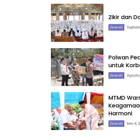
Zikir dan 
Daerah
Septem
Polwan Ped
untuk Korb
Daerah
Agustu
MTMD Warnai
Keagamaan,
Harmoni
Daerah
Mei 4, 