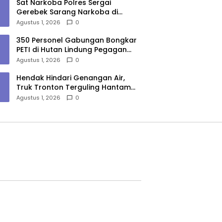
Sat Narkoba Polres Sergai
Gerebek Sarang Narkoba di
Sungai Buaya, Satu Terduga
Agustus 1, 2026
0
Pelaku Diamankan
350 Personel Gabungan Bongkar
PETI di Hutan Lindung Pegagan
Hilir, 47 Camp dan Puluhan
Agustus 1, 2026
0
Peralatan Dimusnahkan
Hendak Hindari Genangan Air,
Truk Tronton Terguling Hantam
Pembatas Jalan di Jalinsum
Agustus 1, 2026
0
Sergai