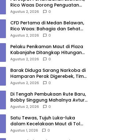
Rico Waas Dorong Penguatan
Sinergi Pemko-DPRD Medan
Agustus 2, 2026
0
CFD Pertama di Medan Belawan,
Rico Waas: Bahagia dan Sehat
Harus Menjangkau Seluruh Sudut
Agustus 2, 2026
0
Kota Medan
Pelaku Penikaman Maut di Plaza
Kabanjahe Ditangkap Hitungan
Menit, Polisi Dalami Motif
Agustus 2, 2026
0
Barak Diduga Sarang Narkoba di
Hamparan Perak Digerebek, Tim
Gabungan Musnahkan Lokasi
Agustus 2, 2026
0
Di Tengah Pembukaan Rute Baru,
Bobby Singgung Mahalnya Avtur
Kualanamu
Agustus 2, 2026
0
Satu Tewas, Tujuh Luka-luka
dalam Kecelakaan Maut di Tol
Medan–Tebing Tinggi
Agustus 1, 2026
0