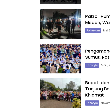
Patroli Hu
Medan, Wa
Polhukam
Mei 
Pengamana
Sumut, Rat
Lifestyle
Mei 1,
Bupati dan
Tanjung Be
Khidmat
Lifestyle
Novem