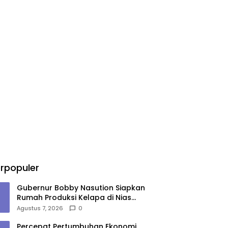
rpopuler
Gubernur Bobby Nasution Siapkan
Rumah Produksi Kelapa di Nias
Utara
Agustus 7, 2026
0
Percepat Pertumbuhan Ekonomi,