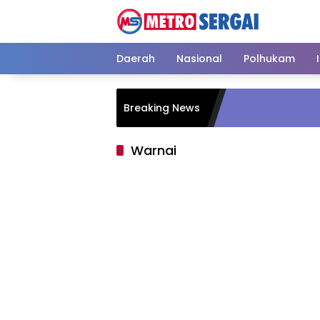
Langsung
ke
konten
Daerah
Nasional
Polhukam
Breaking News
Warnai