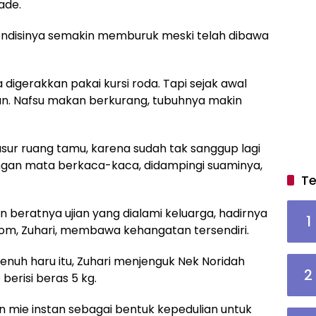
ade.
 kondisinya semakin memburuk meski telah dibawa
a digerakkan pakai kursi roda. Tapi sejak awal
urun. Nafsu makan berkurang, tubuhnya makin
asur ruang tamu, karena sudah tak sanggup lagi
ngan mata berkaca-kaca, didampingi suaminya,
Te
 beratnya ujian yang dialami keluarga, hadirnya
1
com, Zuhari, membawa kehangatan tersendiri.
enuh haru itu, Zuhari menjenguk Nek Noridah
2
erisi beras 5 kg.
dan mie instan sebagai bentuk kepedulian untuk