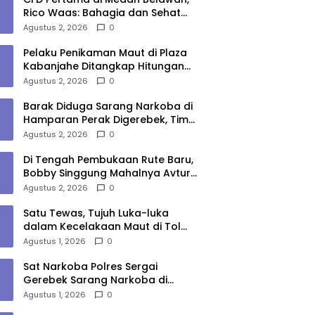
Rico Waas: Bahagia dan Sehat
Harus Menjangkau Seluruh Sudut
Agustus 2, 2026
0
Kota Medan
Pelaku Penikaman Maut di Plaza
Kabanjahe Ditangkap Hitungan
Menit, Polisi Dalami Motif
Agustus 2, 2026
0
Barak Diduga Sarang Narkoba di
Hamparan Perak Digerebek, Tim
Gabungan Musnahkan Lokasi
Agustus 2, 2026
0
Di Tengah Pembukaan Rute Baru,
Bobby Singgung Mahalnya Avtur
Kualanamu
Agustus 2, 2026
0
Satu Tewas, Tujuh Luka-luka
dalam Kecelakaan Maut di Tol
Medan–Tebing Tinggi
Agustus 1, 2026
0
Sat Narkoba Polres Sergai
Gerebek Sarang Narkoba di
Sungai Buaya, Satu Terduga
Agustus 1, 2026
0
Pelaku Diamankan