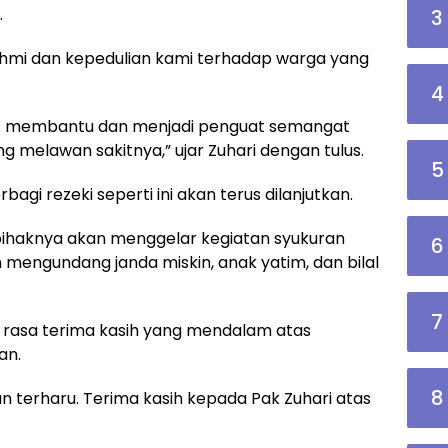
.
3
urahmi dan kepedulian kami terhadap warga yang
4
ikit membantu dan menjadi penguat semangat
g melawan sakitnya,” ujar Zuhari dengan tulus.
5
agi rezeki seperti ini akan terus dilanjutkan.
ihaknya akan menggelar kegiatan syukuran
6
 mengundang janda miskin, anak yatim, dan bilal
7
 rasa terima kasih yang mendalam atas
an.
8
n terharu. Terima kasih kepada Pak Zuhari atas