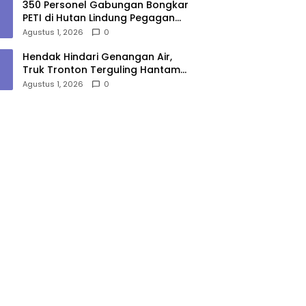
350 Personel Gabungan Bongkar
PETI di Hutan Lindung Pegagan
Hilir, 47 Camp dan Puluhan
Agustus 1, 2026
0
Peralatan Dimusnahkan
Hendak Hindari Genangan Air,
Truk Tronton Terguling Hantam
Pembatas Jalan di Jalinsum
Agustus 1, 2026
0
Sergai