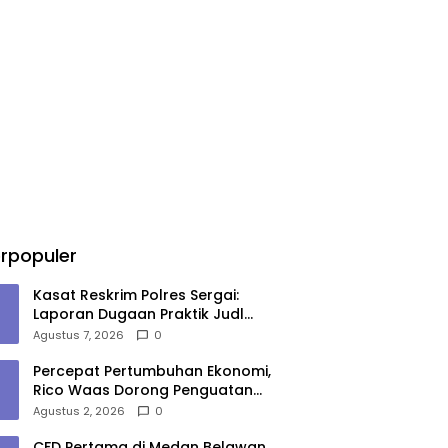
rpopuler
Kasat Reskrim Polres Sergai:
Laporan Dugaan Praktik Judl
T0gel Akan Segera Ditindaklanjuti
Agustus 7, 2026
0
Percepat Pertumbuhan Ekonomi,
Rico Waas Dorong Penguatan
Sinergi Pemko-DPRD Medan
Agustus 2, 2026
0
CFD Pertama di Medan Belawan,