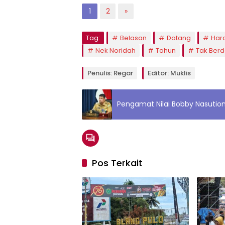
1
2
»
Tag:
Belasan
Datang
Har
Nek Noridah
Tahun
Tak Ber
Penulis: Regar
Editor: Muklis
Pengamat Nilai Bobby Nasution
Pos Terkait