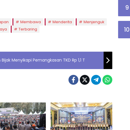
9
apan
Membawa
Menderita
Menjenguk
10
daya
Terbaring
 Bijak Menyikapi Pemangkasan TKD Rp 1,1 T