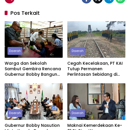
Pos Terkait
Daerah
Daerah
Warga dan Sekolah
Cegah Kecelakaan, PT KAI
Sambut Gembira Rencana
Tutup Permanen
Gubernur Bobby Bangun
Perlintasan Sebidang di
SD Negeri Lasara di Nias
Pasiran Perbaungan
Utara
Daerah
Daerah
Gubernur Bobby Nasution
Maknai Kemerdekaan Ke-