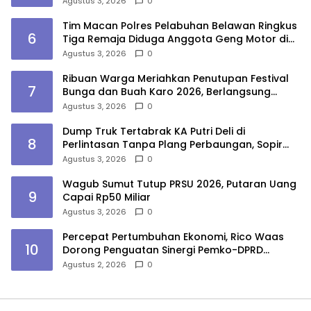
Agustus 3, 2026
0
Tim Macan Polres Pelabuhan Belawan Ringkus
6
Tiga Remaja Diduga Anggota Geng Motor di
Marelan
Agustus 3, 2026
0
Ribuan Warga Meriahkan Penutupan Festival
7
Bunga dan Buah Karo 2026, Berlangsung
Aman di Bawah Pengamanan Gabungan
Agustus 3, 2026
0
Dump Truk Tertabrak KA Putri Deli di
8
Perlintasan Tanpa Plang Perbaungan, Sopir
Tewas
Agustus 3, 2026
0
Wagub Sumut Tutup PRSU 2026, Putaran Uang
9
Capai Rp50 Miliar
Agustus 3, 2026
0
Percepat Pertumbuhan Ekonomi, Rico Waas
10
Dorong Penguatan Sinergi Pemko-DPRD
Medan
Agustus 2, 2026
0