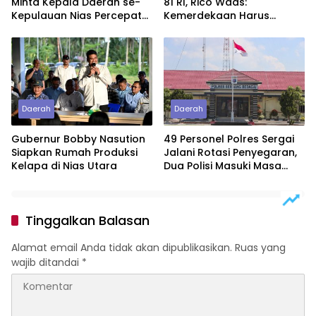
Minta Kepala Daerah se-
81 RI, Rico Waas:
Kepulauan Nias Percepat
Kemerdekaan Harus
Usulan BKP 2027
Dirasakan Masyarakat
Lewat Peningkatan
Pelayanan Primer
Daerah
Daerah
Gubernur Bobby Nasution
49 Personel Polres Sergai
Siapkan Rumah Produksi
Jalani Rotasi Penyegaran,
Kelapa di Nias Utara
Dua Polisi Masuki Masa
Purnawirawan
Tinggalkan Balasan
Alamat email Anda tidak akan dipublikasikan.
Ruas yang
wajib ditandai
*