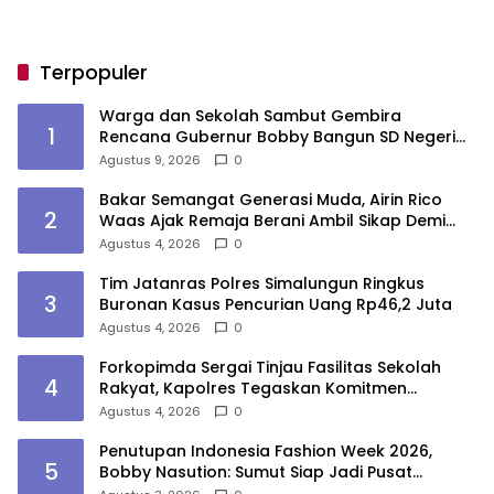
Terpopuler
Warga dan Sekolah Sambut Gembira
1
Rencana Gubernur Bobby Bangun SD Negeri
Lasara di Nias Utara
Agustus 9, 2026
0
Bakar Semangat Generasi Muda, Airin Rico
2
Waas Ajak Remaja Berani Ambil Sikap Demi
Masa Depan
Agustus 4, 2026
0
Tim Jatanras Polres Simalungun Ringkus
3
Buronan Kasus Pencurian Uang Rp46,2 Juta
Agustus 4, 2026
0
Forkopimda Sergai Tinjau Fasilitas Sekolah
4
Rakyat, Kapolres Tegaskan Komitmen
Ciptakan Lingkungan Belajar Aman dan
Agustus 4, 2026
0
Kondusif
Penutupan Indonesia Fashion Week 2026,
5
Bobby Nasution: Sumut Siap Jadi Pusat
Fashion Indonesia Lewat Wastra