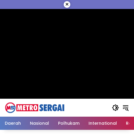
Langsung
×
ke
konten
Daerah
Nasional
Polhukam
International
Reli