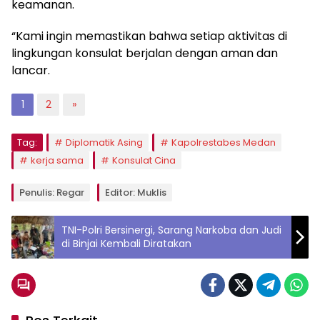
keamanan.
“Kami ingin memastikan bahwa setiap aktivitas di
lingkungan konsulat berjalan dengan aman dan
lancar.
1
2
»
Tag:
Diplomatik Asing
Kapolrestabes Medan
kerja sama
Konsulat Cina
Penulis: Regar
Editor: Muklis
TNI-Polri Bersinergi, Sarang Narkoba dan Judi
di Binjai Kembali Diratakan