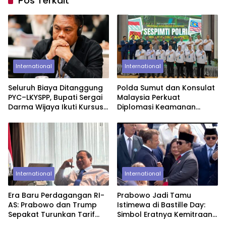
Pos Terkait
International
International
Seluruh Biaya Ditanggung
Polda Sumut dan Konsulat
PYC–LKYSPP, Bupati Sergai
Malaysia Perkuat
Darma Wijaya Ikuti Kursus
Diplomasi Keamanan
Kepemimpinan di
Lewat Lawatan Akademik
Singapura
Sespimti Polri
International
International
Era Baru Perdagangan RI-
Prabowo Jadi Tamu
AS: Prabowo dan Trump
Istimewa di Bastille Day:
Sepakat Turunkan Tarif
Simbol Eratnya Kemitraan
Impor ke 19%
Indonesia-Prancis