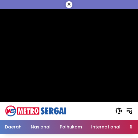
Langsung
×
ke
konten
Daerah
Nasional
Polhukam
International
Reli