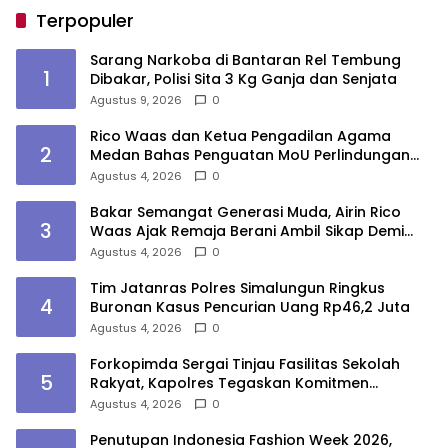
Terpopuler
Sarang Narkoba di Bantaran Rel Tembung
1
Dibakar, Polisi Sita 3 Kg Ganja dan Senjata
Agustus 9, 2026
0
Rico Waas dan Ketua Pengadilan Agama
2
Medan Bahas Penguatan MoU Perlindungan
Hak Anak dan Perempuan Pasca Perceraian
Agustus 4, 2026
0
ASN
Bakar Semangat Generasi Muda, Airin Rico
3
Waas Ajak Remaja Berani Ambil Sikap Demi
Masa Depan
Agustus 4, 2026
0
Tim Jatanras Polres Simalungun Ringkus
4
Buronan Kasus Pencurian Uang Rp46,2 Juta
Agustus 4, 2026
0
Forkopimda Sergai Tinjau Fasilitas Sekolah
5
Rakyat, Kapolres Tegaskan Komitmen
Ciptakan Lingkungan Belajar Aman dan
Agustus 4, 2026
0
Kondusif
Penutupan Indonesia Fashion Week 2026,