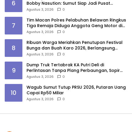
6
Bobby Nasution: Sumut Siap Jadi Pusat
Fashion Indonesia Lewat Wastra
Agustus 3, 2026
0
Tim Macan Polres Pelabuhan Belawan Ringkus
7
Tiga Remaja Diduga Anggota Geng Motor di
Marelan
Agustus 3, 2026
0
Ribuan Warga Meriahkan Penutupan Festival
8
Bunga dan Buah Karo 2026, Berlangsung
Aman di Bawah Pengamanan Gabungan
Agustus 3, 2026
0
Dump Truk Tertabrak KA Putri Deli di
9
Perlintasan Tanpa Plang Perbaungan, Sopir
Tewas
Agustus 3, 2026
0
Wagub Sumut Tutup PRSU 2026, Putaran Uang
10
Capai Rp50 Miliar
Agustus 3, 2026
0