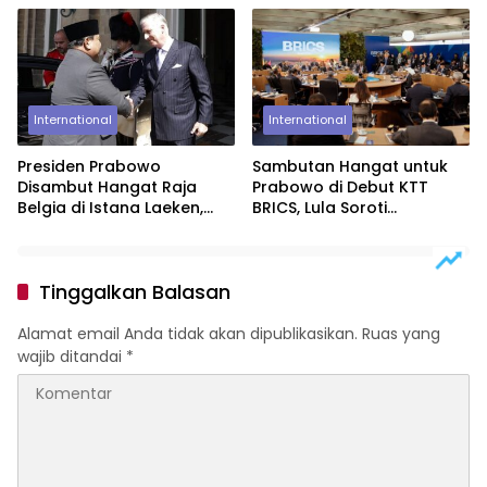
International
International
Presiden Prabowo
Sambutan Hangat untuk
Disambut Hangat Raja
Prabowo di Debut KTT
Belgia di Istana Laeken,
BRICS, Lula Soroti
Tutup Kunjungan
Semangat Bandung
Kenegaraan dengan
Pertemuan Empat Mata
Tinggalkan Balasan
Alamat email Anda tidak akan dipublikasikan.
Ruas yang
wajib ditandai
*