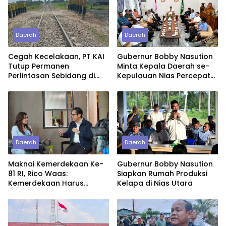
Daerah
Daerah
Cegah Kecelakaan, PT KAI
Gubernur Bobby Nasution
Tutup Permanen
Minta Kepala Daerah se-
Perlintasan Sebidang di
Kepulauan Nias Percepat
Pasiran Perbaungan
Usulan BKP 2027
Daerah
Daerah
Maknai Kemerdekaan Ke-
Gubernur Bobby Nasution
81 RI, Rico Waas:
Siapkan Rumah Produksi
Kemerdekaan Harus
Kelapa di Nias Utara
Dirasakan Masyarakat
Lewat Peningkatan
Pelayanan Primer