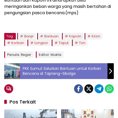
Bantuan dari Kapolri ini diharapkan bisa
meringankan beban warga yang masih bertahan di
pengungsian pasca bencana.(mps)
Tag:
Banjir
Bantuan
Kapolri
Kirim
Korban
Longsor
Taput
Ton
Penulis: Regar
Editor: Muklis
PKK Sumut Salurkan Bantuan untuk Korban
Bencana di Tapteng–Sibolga
Pos Terkait