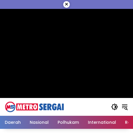
Langsung
×
ke
konten
Daerah
Nasional
Polhukam
International
Reli