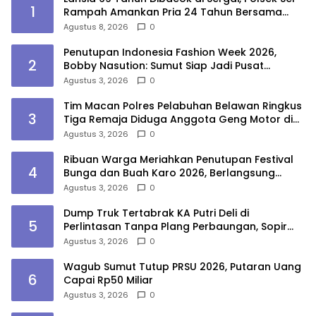
1
Rampah Amankan Pria 24 Tahun Bersama
Parang
Agustus 8, 2026
0
Penutupan Indonesia Fashion Week 2026,
2
Bobby Nasution: Sumut Siap Jadi Pusat
Fashion Indonesia Lewat Wastra
Agustus 3, 2026
0
Tim Macan Polres Pelabuhan Belawan Ringkus
3
Tiga Remaja Diduga Anggota Geng Motor di
Marelan
Agustus 3, 2026
0
Ribuan Warga Meriahkan Penutupan Festival
4
Bunga dan Buah Karo 2026, Berlangsung
Aman di Bawah Pengamanan Gabungan
Agustus 3, 2026
0
Dump Truk Tertabrak KA Putri Deli di
5
Perlintasan Tanpa Plang Perbaungan, Sopir
Tewas
Agustus 3, 2026
0
Wagub Sumut Tutup PRSU 2026, Putaran Uang
6
Capai Rp50 Miliar
Agustus 3, 2026
0