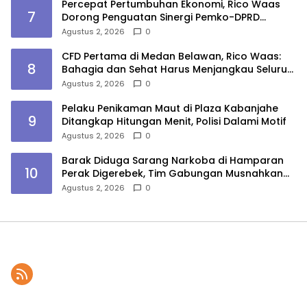
Percepat Pertumbuhan Ekonomi, Rico Waas
7
Dorong Penguatan Sinergi Pemko-DPRD
Medan
Agustus 2, 2026
0
CFD Pertama di Medan Belawan, Rico Waas:
8
Bahagia dan Sehat Harus Menjangkau Seluruh
Sudut Kota Medan
Agustus 2, 2026
0
Pelaku Penikaman Maut di Plaza Kabanjahe
9
Ditangkap Hitungan Menit, Polisi Dalami Motif
Agustus 2, 2026
0
Barak Diduga Sarang Narkoba di Hamparan
10
Perak Digerebek, Tim Gabungan Musnahkan
Lokasi
Agustus 2, 2026
0