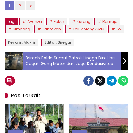
1
2
»
Tag:
Avanza
Fokus
Kurang
Remaja
Simpang
Tabrakan
Teluk Mengkudu
Tol
Penulis: Muklis
Editor: Siregar
Brimob Polda Sumut Patroli Hingga Dini Hari,
Cegah Geng Motor dan Jaga Kondusivitas
Kota Medan
Pos Terkait