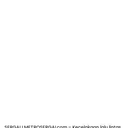
SERGAI I METROSERGAI.com – Kecelakaan lalu lintas