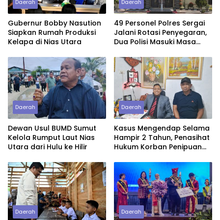
Daerah
Daerah
Gubernur Bobby Nasution
49 Personel Polres Sergai
Siapkan Rumah Produksi
Jalani Rotasi Penyegaran,
Kelapa di Nias Utara
Dua Polisi Masuki Masa
Purnawirawan
Daerah
Daerah
Dewan Usul BUMD Sumut
Kasus Mengendap Selama
Kelola Rumput Laut Nias
Hampir 2 Tahun, Penasihat
Utara dari Hulu ke Hilir
Hukum Korban Penipuan
Pertanyakan
Profesionalitas Penyidik
Polres Tebing Tinggi
Daerah
Daerah