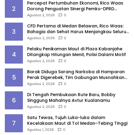
Percepat Pertumbuhan Ekonomi, Rico Waas
2
Dorong Penguatan Sinergi Pemko-DPRD
Medan
Agustus 2, 2026
0
CFD Pertama di Medan Belawan, Rico Waas:
3
Bahagia dan Sehat Harus Menjangkau Seluruh
Sudut Kota Medan
Agustus 2, 2026
0
Pelaku Penikaman Maut di Plaza Kabanjahe
4
Ditangkap Hitungan Menit, Polisi Dalami Motif
Agustus 2, 2026
0
Barak Diduga Sarang Narkoba di Hamparan
5
Perak Digerebek, Tim Gabungan Musnahkan
Lokasi
Agustus 2, 2026
0
Di Tengah Pembukaan Rute Baru, Bobby
6
Singgung Mahalnya Avtur Kualanamu
Agustus 2, 2026
0
Satu Tewas, Tujuh Luka-luka dalam
7
Kecelakaan Maut di Tol Medan–Tebing Tinggi
Agustus 1, 2026
0