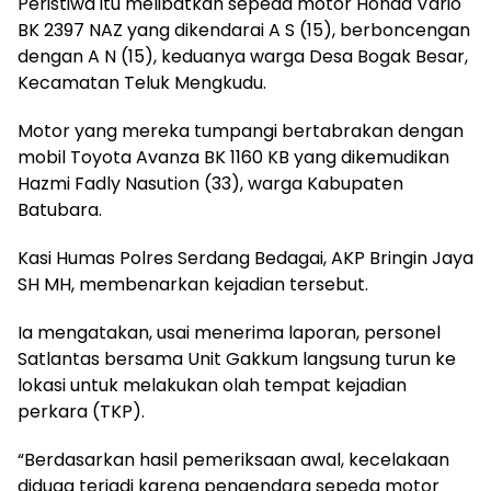
Peristiwa itu melibatkan sepeda motor Honda Vario
BK 2397 NAZ yang dikendarai A S (15), berboncengan
dengan A N (15), keduanya warga Desa Bogak Besar,
Kecamatan Teluk Mengkudu.
Motor yang mereka tumpangi bertabrakan dengan
mobil Toyota Avanza BK 1160 KB yang dikemudikan
Hazmi Fadly Nasution (33), warga Kabupaten
Batubara.
Kasi Humas Polres Serdang Bedagai, AKP Bringin Jaya
SH MH, membenarkan kejadian tersebut.
Ia mengatakan, usai menerima laporan, personel
Satlantas bersama Unit Gakkum langsung turun ke
lokasi untuk melakukan olah tempat kejadian
perkara (TKP).
“Berdasarkan hasil pemeriksaan awal, kecelakaan
diduga terjadi karena pengendara sepeda motor