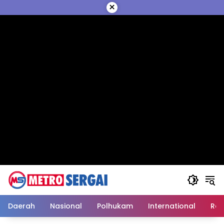
Langsung
×
ke
konten
Daerah
Nasional
Polhukam
International
Reli