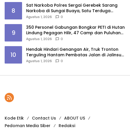
Sat Narkoba Polres Sergai Gerebek Sarang
8
Narkoba di Sungai Buaya, Satu Terduga
Pelaku Diamankan
Agustus 1, 2026
0
350 Personel Gabungan Bongkar PETI di Hutan
9
Lindung Pegagan Hilir, 47 Camp dan Puluhan
Peralatan Dimusnahkan
Agustus 1, 2026
0
Hendak Hindari Genangan Air, Truk Tronton
10
Terguling Hantam Pembatas Jalan di Jalinsum
Sergai
Agustus 1, 2026
0
Kode Etik
Contact Us
ABOUT US
Pedoman Media Siber
Redaksi