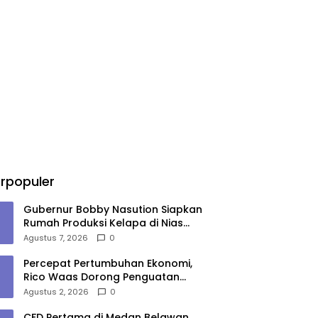
rpopuler
Gubernur Bobby Nasution Siapkan
Rumah Produksi Kelapa di Nias
Utara
Agustus 7, 2026
0
Percepat Pertumbuhan Ekonomi,
Rico Waas Dorong Penguatan
Sinergi Pemko-DPRD Medan
Agustus 2, 2026
0
CFD Pertama di Medan Belawan,