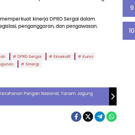
9
t memperkuat kinerja DPRD Sergai dalam
legislasi, penganggaran, dan pengawasan.
10
rah
DPRD Sergai
Eksekutif
Kunci
gunan
Sinergi
m Ketahanan Pangan Nasional, Tanam Jagung