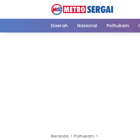
Langsung
ke
konten
Daerah
Nasional
Polhukam
Beranda
Polhukam