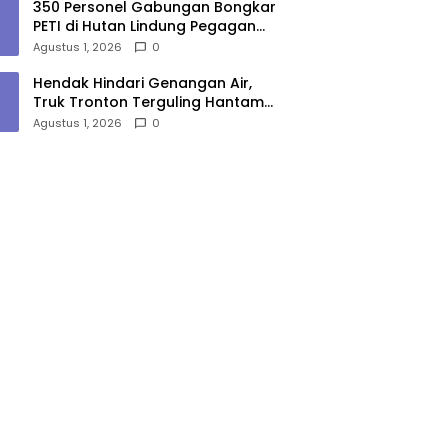
350 Personel Gabungan Bongkar
PETI di Hutan Lindung Pegagan
Hilir, 47 Camp dan Puluhan
Agustus 1, 2026
0
Peralatan Dimusnahkan
Hendak Hindari Genangan Air,
Truk Tronton Terguling Hantam
Pembatas Jalan di Jalinsum
Agustus 1, 2026
0
Sergai