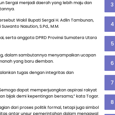
 Sergai menjadi daerah yang lebih maju dan
3
tannya.
ersebut Wakil Bupati Sergai H. Adlin Tambunan,
4
Suwanto Nasution, S.Pd., M.M.
i, serta anggota DPRD Provinsi Sumatera Utara
5
ang, dalam sambutannya menyampaikan ucapan
amanah yang baru diemban.
6
alankan tugas dengan integritas dan
7
 Semoga dapat memperjuangkan aspirasi rakyat
gan bijak demi kepentingan bersama,” kata Togar.
8
gian dari proses politik formal, tetapi juga simbol
ditas antar unsur pemerintahan dalam mengawal