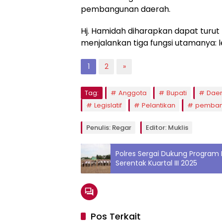
pembangunan daerah.
Hj. Hamidah diharapkan dapat turu
menjalankan tiga fungsi utamanya: 
1
2
»
Tag:
Anggota
Bupati
Dae
Legislatif
Pelantikan
pemban
Penulis: Regar
Editor: Muklis
Polres Sergai Dukung Progra
Serentak Kuartal III 2025
Pos Terkait