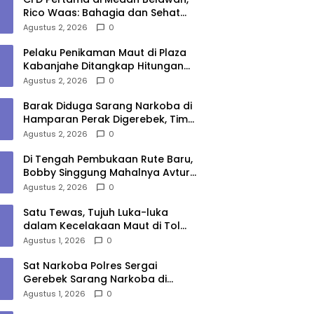
Rico Waas: Bahagia dan Sehat
Harus Menjangkau Seluruh Sudut
Agustus 2, 2026
0
Kota Medan
Pelaku Penikaman Maut di Plaza
Kabanjahe Ditangkap Hitungan
Menit, Polisi Dalami Motif
Agustus 2, 2026
0
Barak Diduga Sarang Narkoba di
Hamparan Perak Digerebek, Tim
Gabungan Musnahkan Lokasi
Agustus 2, 2026
0
Di Tengah Pembukaan Rute Baru,
Bobby Singgung Mahalnya Avtur
Kualanamu
Agustus 2, 2026
0
Satu Tewas, Tujuh Luka-luka
dalam Kecelakaan Maut di Tol
Medan–Tebing Tinggi
Agustus 1, 2026
0
Sat Narkoba Polres Sergai
Gerebek Sarang Narkoba di
Sungai Buaya, Satu Terduga
Agustus 1, 2026
0
Pelaku Diamankan