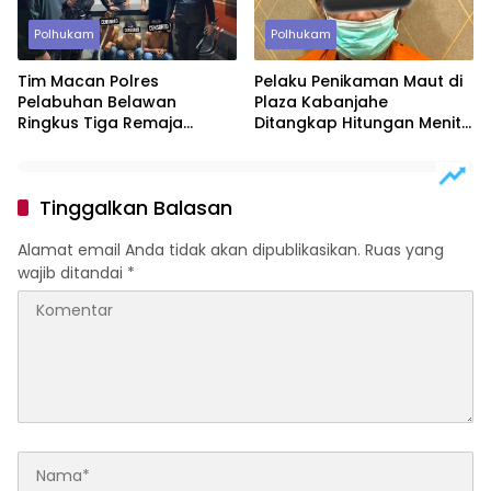
Polhukam
Polhukam
Tim Macan Polres
Pelaku Penikaman Maut di
Pelabuhan Belawan
Plaza Kabanjahe
Ringkus Tiga Remaja
Ditangkap Hitungan Menit,
Diduga Anggota Geng
Polisi Dalami Motif
Motor di Marelan
Tinggalkan Balasan
Alamat email Anda tidak akan dipublikasikan.
Ruas yang
wajib ditandai
*