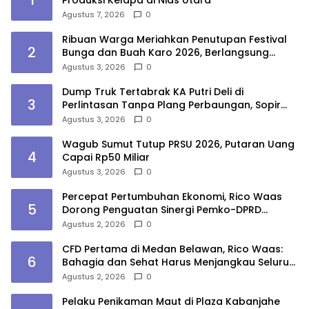
1
Produksi Kelapa di Nias Utara
Agustus 7, 2026
0
Ribuan Warga Meriahkan Penutupan Festival
2
Bunga dan Buah Karo 2026, Berlangsung
Aman di Bawah Pengamanan Gabungan
Agustus 3, 2026
0
Dump Truk Tertabrak KA Putri Deli di
3
Perlintasan Tanpa Plang Perbaungan, Sopir
Tewas
Agustus 3, 2026
0
Wagub Sumut Tutup PRSU 2026, Putaran Uang
4
Capai Rp50 Miliar
Agustus 3, 2026
0
Percepat Pertumbuhan Ekonomi, Rico Waas
5
Dorong Penguatan Sinergi Pemko-DPRD
Medan
Agustus 2, 2026
0
CFD Pertama di Medan Belawan, Rico Waas:
6
Bahagia dan Sehat Harus Menjangkau Seluruh
Sudut Kota Medan
Agustus 2, 2026
0
Pelaku Penikaman Maut di Plaza Kabanjahe