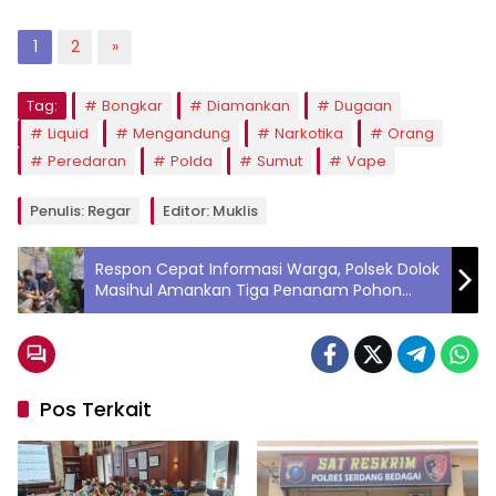
1
2
»
Tag:
Bongkar
Diamankan
Dugaan
Liquid
Mengandung
Narkotika
Orang
Peredaran
Polda
Sumut
Vape
Penulis: Regar
Editor: Muklis
Respon Cepat Informasi Warga, Polsek Dolok
Masihul Amankan Tiga Penanam Pohon
Ganja
Pos Terkait