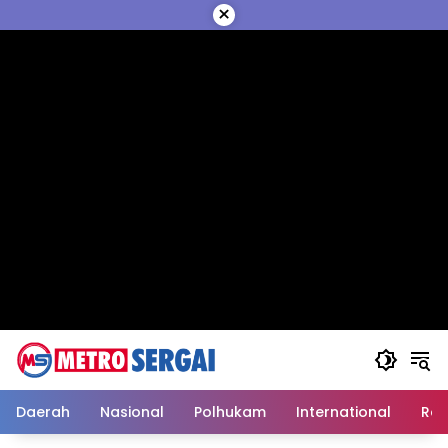
Langsung
×
ke
konten
Daerah
Nasional
Polhukam
International
Reli