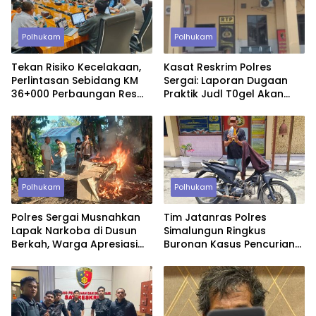
Polhukam
Polhukam
Tekan Risiko Kecelakaan,
Kasat Reskrim Polres
Perlintasan Sebidang KM
Sergai: Laporan Dugaan
36+000 Perbaungan Resmi
Praktik Judl T0gel Akan
Ditutup Permanen
Segera Ditindaklanjuti
Polhukam
Polhukam
Polres Sergai Musnahkan
Tim Jatanras Polres
Lapak Narkoba di Dusun
Simalungun Ringkus
Berkah, Warga Apresiasi
Buronan Kasus Pencurian
Tindakan Tegas Aparat
Uang Rp46,2 Juta