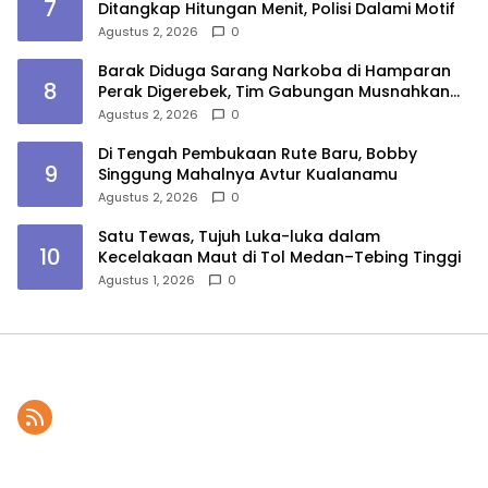
7
Ditangkap Hitungan Menit, Polisi Dalami Motif
Agustus 2, 2026
0
Barak Diduga Sarang Narkoba di Hamparan
8
Perak Digerebek, Tim Gabungan Musnahkan
Lokasi
Agustus 2, 2026
0
Di Tengah Pembukaan Rute Baru, Bobby
9
Singgung Mahalnya Avtur Kualanamu
Agustus 2, 2026
0
Satu Tewas, Tujuh Luka-luka dalam
10
Kecelakaan Maut di Tol Medan–Tebing Tinggi
Agustus 1, 2026
0