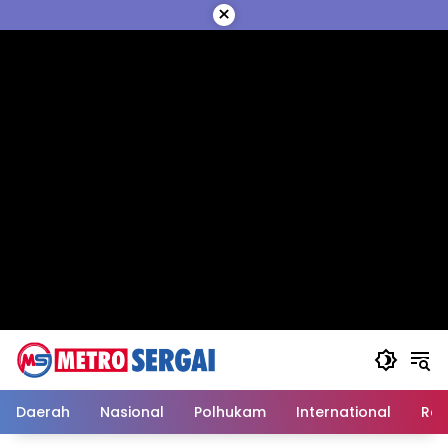
Langsung
×
ke
konten
Daerah
Nasional
Polhukam
International
Reli