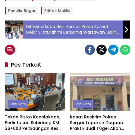
Penulis: Regar
Editor: Muklis
Ditresnarkoba dan Humas Polda Sumut
Gelar Silaturahmi Bersama Wartawan, Jalin
Keakraban Lewat Makan Bersama
Pos Terkait
Polhukam
Polhukam
Tekan Risiko Kecelakaan,
Kasat Reskrim Polres
Perlintasan Sebidang KM
Sergai: Laporan Dugaan
36+000 Perbaungan Resmi
Praktik Judl T0gel Akan
Ditutup Permanen
Segera Ditindaklanjuti