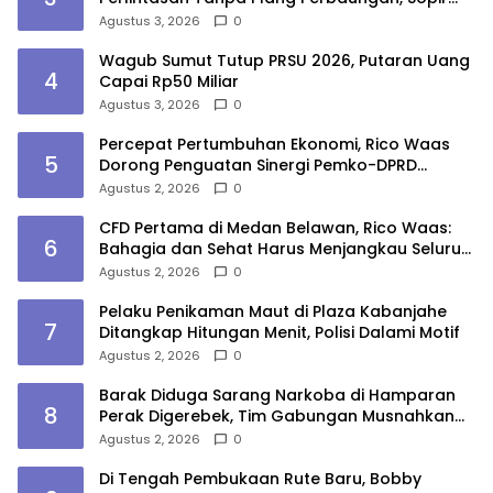
Tewas
Agustus 3, 2026
0
Wagub Sumut Tutup PRSU 2026, Putaran Uang
4
Capai Rp50 Miliar
Agustus 3, 2026
0
Percepat Pertumbuhan Ekonomi, Rico Waas
5
Dorong Penguatan Sinergi Pemko-DPRD
Medan
Agustus 2, 2026
0
CFD Pertama di Medan Belawan, Rico Waas:
6
Bahagia dan Sehat Harus Menjangkau Seluruh
Sudut Kota Medan
Agustus 2, 2026
0
Pelaku Penikaman Maut di Plaza Kabanjahe
7
Ditangkap Hitungan Menit, Polisi Dalami Motif
Agustus 2, 2026
0
Barak Diduga Sarang Narkoba di Hamparan
8
Perak Digerebek, Tim Gabungan Musnahkan
Lokasi
Agustus 2, 2026
0
Di Tengah Pembukaan Rute Baru, Bobby