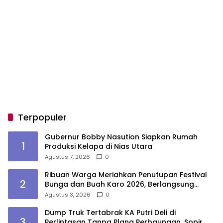
Terpopuler
Gubernur Bobby Nasution Siapkan Rumah
1
Produksi Kelapa di Nias Utara
Agustus 7, 2026
0
Ribuan Warga Meriahkan Penutupan Festival
2
Bunga dan Buah Karo 2026, Berlangsung
Aman di Bawah Pengamanan Gabungan
Agustus 3, 2026
0
Dump Truk Tertabrak KA Putri Deli di
3
Perlintasan Tanpa Plang Perbaungan, Sopir