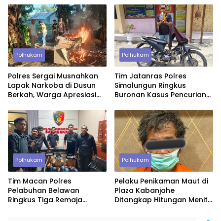
Polhukam
Polhukam
Polres Sergai Musnahkan
Tim Jatanras Polres
Lapak Narkoba di Dusun
Simalungun Ringkus
Berkah, Warga Apresiasi
Buronan Kasus Pencurian
Tindakan Tegas Aparat
Uang Rp46,2 Juta
Polhukam
Polhukam
Tim Macan Polres
Pelaku Penikaman Maut di
Pelabuhan Belawan
Plaza Kabanjahe
Ringkus Tiga Remaja
Ditangkap Hitungan Menit,
Diduga Anggota Geng
Polisi Dalami Motif
Motor di Marelan