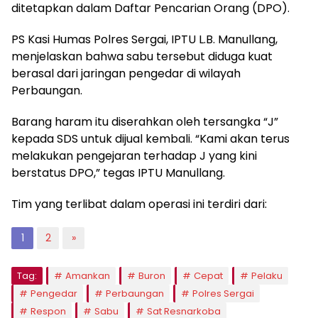
ditetapkan dalam Daftar Pencarian Orang (DPO).
PS Kasi Humas Polres Sergai, IPTU L.B. Manullang,
menjelaskan bahwa sabu tersebut diduga kuat
berasal dari jaringan pengedar di wilayah
Perbaungan.
Barang haram itu diserahkan oleh tersangka “J”
kepada SDS untuk dijual kembali. “Kami akan terus
melakukan pengejaran terhadap J yang kini
berstatus DPO,” tegas IPTU Manullang.
Tim yang terlibat dalam operasi ini terdiri dari:
1
2
»
Tag:
Amankan
Buron
Cepat
Pelaku
Pengedar
Perbaungan
Polres Sergai
Respon
Sabu
Sat Resnarkoba