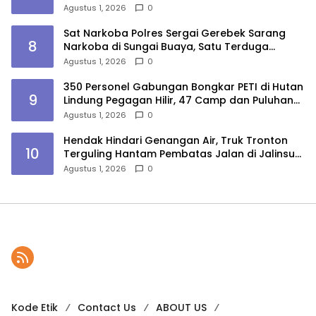
Agustus 1, 2026
0
Sat Narkoba Polres Sergai Gerebek Sarang
8
Narkoba di Sungai Buaya, Satu Terduga
Pelaku Diamankan
Agustus 1, 2026
0
350 Personel Gabungan Bongkar PETI di Hutan
9
Lindung Pegagan Hilir, 47 Camp dan Puluhan
Peralatan Dimusnahkan
Agustus 1, 2026
0
Hendak Hindari Genangan Air, Truk Tronton
10
Terguling Hantam Pembatas Jalan di Jalinsum
Sergai
Agustus 1, 2026
0
Kode Etik
Contact Us
ABOUT US