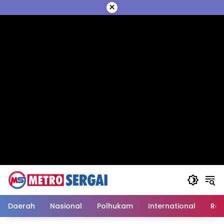
Langsung
×
ke
konten
Daerah
Nasional
Polhukam
International
Reli