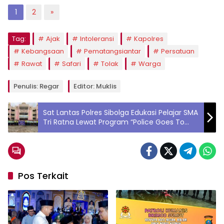
1
2
»
Tag:
Ajak
Intoleransi
Kapolres
Kebangsaan
Pematangsiantar
Persatuan
Rawat
Safari
Tolak
Warga
Penulis: Regar
Editor: Muklis
Sat Lantas Polres Sibolga Edukasi Pelajar SMA
Tri Ratna Lewat Program “Police Goes To
School”
Pos Terkait