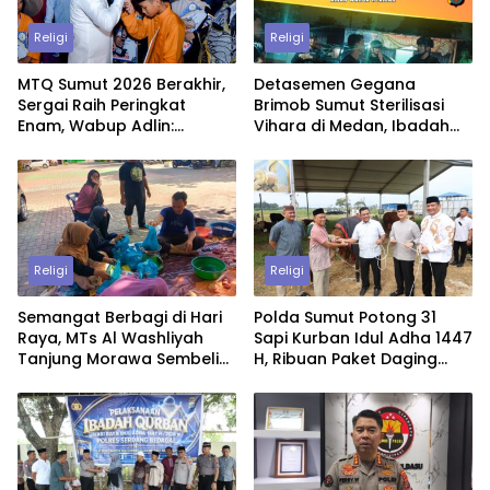
Religi
Religi
MTQ Sumut 2026 Berakhir,
Detasemen Gegana
Sergai Raih Peringkat
Brimob Sumut Sterilisasi
Enam, Wabup Adlin:
Vihara di Medan, Ibadah
Jadikan Motivasi untuk
Waisak Berjalan Aman dan
Lebih Baik
Penuh Khidmat
Religi
Religi
Semangat Berbagi di Hari
Polda Sumut Potong 31
Raya, MTs Al Washliyah
Sapi Kurban Idul Adha 1447
Tanjung Morawa Sembelih
H, Ribuan Paket Daging
Hewan Kurban
Dibagikan untuk Warga
dan Personel