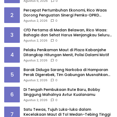
Agustus 6, 2026
0
Percepat Pertumbuhan Ekonomi, Rico Waas
2
Dorong Penguatan Sinergi Pemko-DPRD
Medan
Agustus 2, 2026
0
CFD Pertama di Medan Belawan, Rico Waas:
3
Bahagia dan Sehat Harus Menjangkau Seluruh
Sudut Kota Medan
Agustus 2, 2026
0
Pelaku Penikaman Maut di Plaza Kabanjahe
4
Ditangkap Hitungan Menit, Polisi Dalami Motif
Agustus 2, 2026
0
Barak Diduga Sarang Narkoba di Hamparan
5
Perak Digerebek, Tim Gabungan Musnahkan
Lokasi
Agustus 2, 2026
0
Di Tengah Pembukaan Rute Baru, Bobby
6
Singgung Mahalnya Avtur Kualanamu
Agustus 2, 2026
0
Satu Tewas, Tujuh Luka-luka dalam
7
Kecelakaan Maut di Tol Medan–Tebing Tinggi