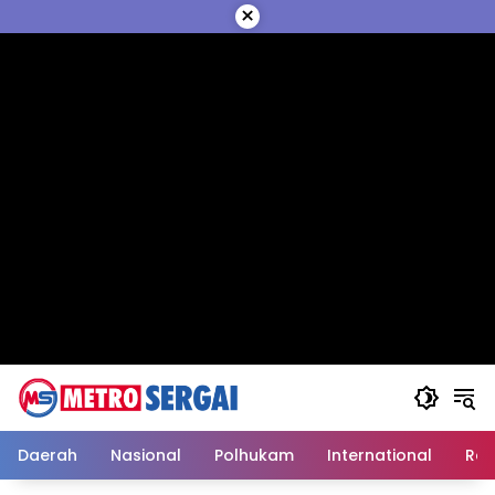
Langsung
×
ke
konten
Daerah
Nasional
Polhukam
International
Reli