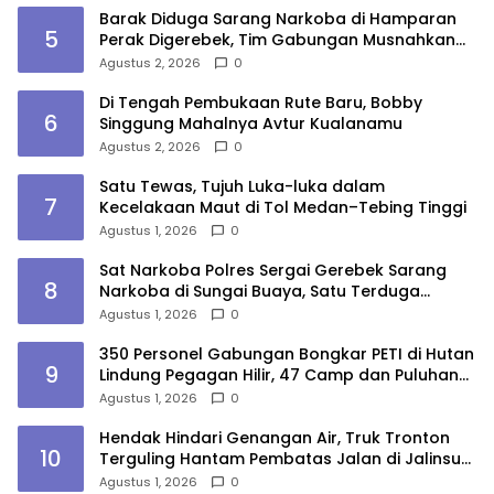
Barak Diduga Sarang Narkoba di Hamparan
5
Perak Digerebek, Tim Gabungan Musnahkan
Lokasi
Agustus 2, 2026
0
Di Tengah Pembukaan Rute Baru, Bobby
6
Singgung Mahalnya Avtur Kualanamu
Agustus 2, 2026
0
Satu Tewas, Tujuh Luka-luka dalam
7
Kecelakaan Maut di Tol Medan–Tebing Tinggi
Agustus 1, 2026
0
Sat Narkoba Polres Sergai Gerebek Sarang
8
Narkoba di Sungai Buaya, Satu Terduga
Pelaku Diamankan
Agustus 1, 2026
0
350 Personel Gabungan Bongkar PETI di Hutan
9
Lindung Pegagan Hilir, 47 Camp dan Puluhan
Peralatan Dimusnahkan
Agustus 1, 2026
0
Hendak Hindari Genangan Air, Truk Tronton
10
Terguling Hantam Pembatas Jalan di Jalinsum
Sergai
Agustus 1, 2026
0