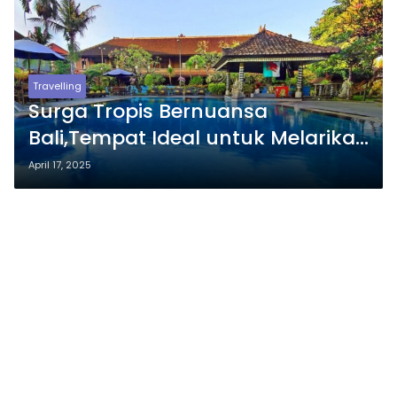
Travelling
Surga Tropis Bernuansa
Bali,Tempat Ideal untuk Melarikan
Diri dari Hiruk Pikuk Kehidupan
April 17, 2025