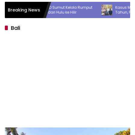
Usul BUMD Sumut Kelola Rumput
Kasus Mengendap Selama 
Breaking News
as Utara dari Hulu ke Hilir
Tahun, Penasihat Hukum Ko
Penipuan Pertanyakan Profe
Penyidik Polres Tebing Tingg
Bali