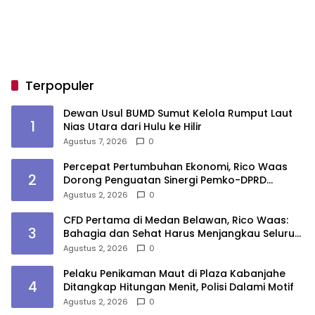
Terpopuler
Dewan Usul BUMD Sumut Kelola Rumput Laut
1
Nias Utara dari Hulu ke Hilir
Agustus 7, 2026
0
Percepat Pertumbuhan Ekonomi, Rico Waas
2
Dorong Penguatan Sinergi Pemko-DPRD
Medan
Agustus 2, 2026
0
CFD Pertama di Medan Belawan, Rico Waas:
3
Bahagia dan Sehat Harus Menjangkau Seluruh
Sudut Kota Medan
Agustus 2, 2026
0
Pelaku Penikaman Maut di Plaza Kabanjahe
4
Ditangkap Hitungan Menit, Polisi Dalami Motif
Agustus 2, 2026
0