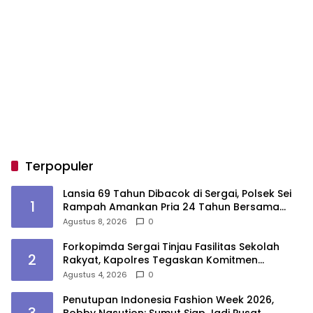
Terpopuler
Lansia 69 Tahun Dibacok di Sergai, Polsek Sei
1
Rampah Amankan Pria 24 Tahun Bersama
Parang
Agustus 8, 2026
0
Forkopimda Sergai Tinjau Fasilitas Sekolah
2
Rakyat, Kapolres Tegaskan Komitmen
Ciptakan Lingkungan Belajar Aman dan
Agustus 4, 2026
0
Kondusif
Penutupan Indonesia Fashion Week 2026,