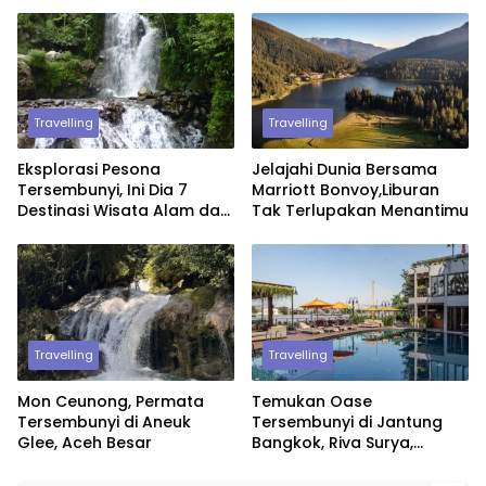
Disiplin Prokes
Travelling
Travelling
Eksplorasi Pesona
Jelajahi Dunia Bersama
Tersembunyi, Ini Dia 7
Marriott Bonvoy,Liburan
Destinasi Wisata Alam dan
Tak Terlupakan Menantimu
Budaya di Jawa Barat
Travelling
Travelling
Mon Ceunong, Permata
Temukan Oase
Tersembunyi di Aneuk
Tersembunyi di Jantung
Glee, Aceh Besar
Bangkok, Riva Surya,
Perpaduan Kemewahan
dan Ketentraman