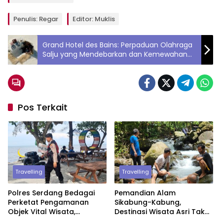
Penulis: Regar
Editor: Muklis
Grand Hotel des Bains: Perpaduan Olahraga
Salju yang Mendebarkan dan Kemewahan
Abadi
Pos Terkait
Travelling
Travelling
Polres Serdang Bedagai
Pemandian Alam
Perketat Pengamanan
Sikabung-Kabung,
Objek Vital Wisata,
Destinasi Wisata Asri Tak
Wujudkan Rasa Aman dan
Jauh dari Kota Medan