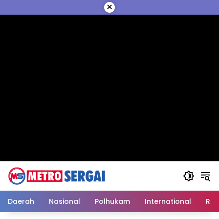
Langsung
×
ke
konten
Daerah
Nasional
Polhukam
International
Reli