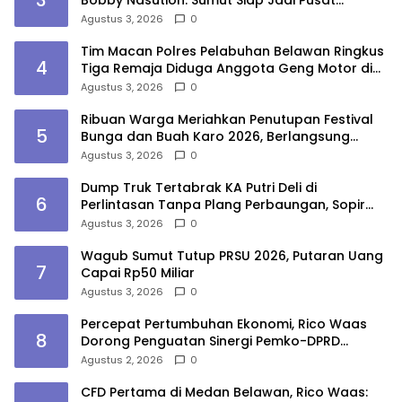
3
Bobby Nasution: Sumut Siap Jadi Pusat
Fashion Indonesia Lewat Wastra
Agustus 3, 2026
0
Tim Macan Polres Pelabuhan Belawan Ringkus
4
Tiga Remaja Diduga Anggota Geng Motor di
Marelan
Agustus 3, 2026
0
Ribuan Warga Meriahkan Penutupan Festival
5
Bunga dan Buah Karo 2026, Berlangsung
Aman di Bawah Pengamanan Gabungan
Agustus 3, 2026
0
Dump Truk Tertabrak KA Putri Deli di
6
Perlintasan Tanpa Plang Perbaungan, Sopir
Tewas
Agustus 3, 2026
0
Wagub Sumut Tutup PRSU 2026, Putaran Uang
7
Capai Rp50 Miliar
Agustus 3, 2026
0
Percepat Pertumbuhan Ekonomi, Rico Waas
8
Dorong Penguatan Sinergi Pemko-DPRD
Medan
Agustus 2, 2026
0
CFD Pertama di Medan Belawan, Rico Waas: