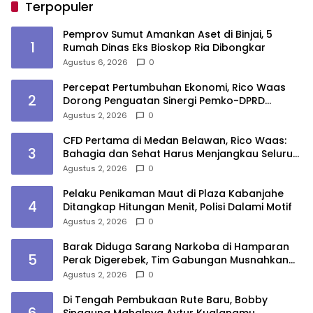
Terpopuler
Pemprov Sumut Amankan Aset di Binjai, 5
1
Rumah Dinas Eks Bioskop Ria Dibongkar
Agustus 6, 2026
0
Percepat Pertumbuhan Ekonomi, Rico Waas
2
Dorong Penguatan Sinergi Pemko-DPRD
Medan
Agustus 2, 2026
0
CFD Pertama di Medan Belawan, Rico Waas:
3
Bahagia dan Sehat Harus Menjangkau Seluruh
Sudut Kota Medan
Agustus 2, 2026
0
Pelaku Penikaman Maut di Plaza Kabanjahe
4
Ditangkap Hitungan Menit, Polisi Dalami Motif
Agustus 2, 2026
0
Barak Diduga Sarang Narkoba di Hamparan
5
Perak Digerebek, Tim Gabungan Musnahkan
Lokasi
Agustus 2, 2026
0
Di Tengah Pembukaan Rute Baru, Bobby
6
Singgung Mahalnya Avtur Kualanamu