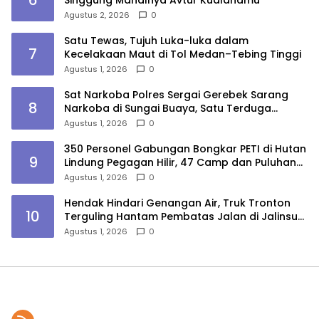
Agustus 2, 2026
0
Satu Tewas, Tujuh Luka-luka dalam
7
Kecelakaan Maut di Tol Medan–Tebing Tinggi
Agustus 1, 2026
0
Sat Narkoba Polres Sergai Gerebek Sarang
8
Narkoba di Sungai Buaya, Satu Terduga
Pelaku Diamankan
Agustus 1, 2026
0
350 Personel Gabungan Bongkar PETI di Hutan
9
Lindung Pegagan Hilir, 47 Camp dan Puluhan
Peralatan Dimusnahkan
Agustus 1, 2026
0
Hendak Hindari Genangan Air, Truk Tronton
10
Terguling Hantam Pembatas Jalan di Jalinsum
Sergai
Agustus 1, 2026
0