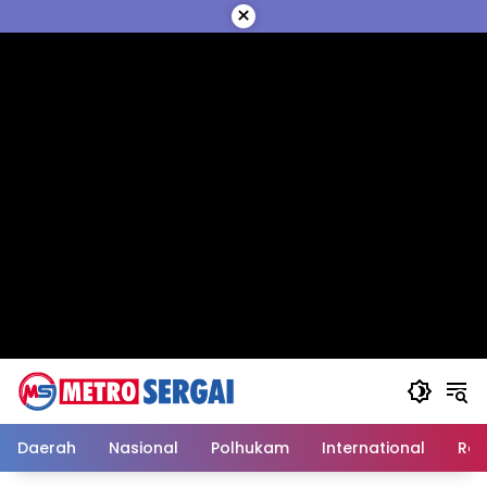
Langsung
×
ke
konten
Daerah
Nasional
Polhukam
International
Reli