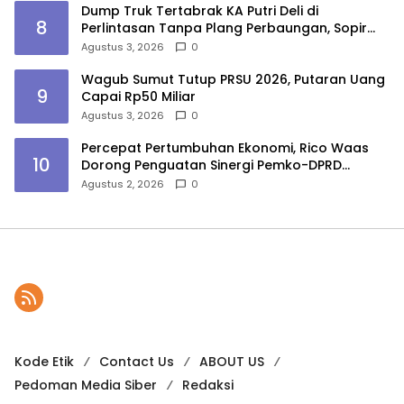
Dump Truk Tertabrak KA Putri Deli di
8
Perlintasan Tanpa Plang Perbaungan, Sopir
Tewas
Agustus 3, 2026
0
Wagub Sumut Tutup PRSU 2026, Putaran Uang
9
Capai Rp50 Miliar
Agustus 3, 2026
0
Percepat Pertumbuhan Ekonomi, Rico Waas
10
Dorong Penguatan Sinergi Pemko-DPRD
Medan
Agustus 2, 2026
0
Kode Etik
Contact Us
ABOUT US
Pedoman Media Siber
Redaksi