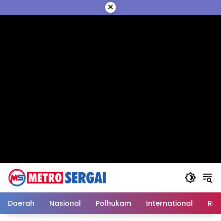
Langsung
×
ke
konten
Daerah
Nasional
Polhukam
International
Reli