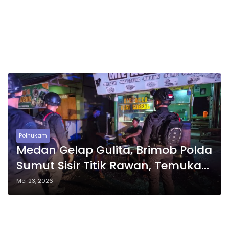
Polhukam
Medan Gelap Gulita, Brimob Polda
Sumut Sisir Titik Rawan, Temukan
Parang di Bawah Tol Belmera
Mei 23, 2026