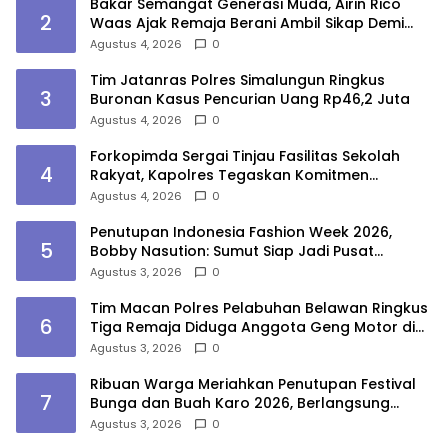
Bakar Semangat Generasi Muda, Airin Rico
2
Waas Ajak Remaja Berani Ambil Sikap Demi
Masa Depan
Agustus 4, 2026
0
Tim Jatanras Polres Simalungun Ringkus
3
Buronan Kasus Pencurian Uang Rp46,2 Juta
Agustus 4, 2026
0
Forkopimda Sergai Tinjau Fasilitas Sekolah
4
Rakyat, Kapolres Tegaskan Komitmen
Ciptakan Lingkungan Belajar Aman dan
Agustus 4, 2026
0
Kondusif
Penutupan Indonesia Fashion Week 2026,
5
Bobby Nasution: Sumut Siap Jadi Pusat
Fashion Indonesia Lewat Wastra
Agustus 3, 2026
0
Tim Macan Polres Pelabuhan Belawan Ringkus
6
Tiga Remaja Diduga Anggota Geng Motor di
Marelan
Agustus 3, 2026
0
Ribuan Warga Meriahkan Penutupan Festival
7
Bunga dan Buah Karo 2026, Berlangsung
Aman di Bawah Pengamanan Gabungan
Agustus 3, 2026
0