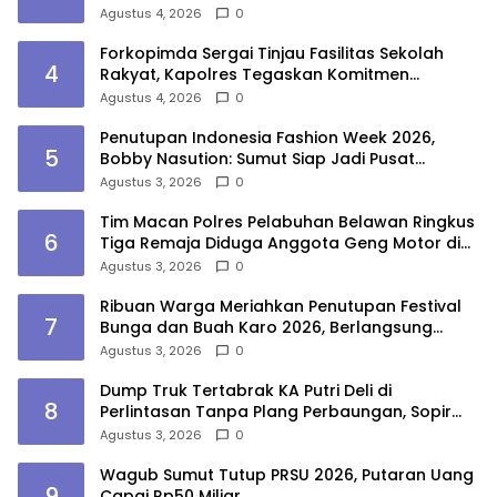
Agustus 4, 2026
0
Forkopimda Sergai Tinjau Fasilitas Sekolah
4
Rakyat, Kapolres Tegaskan Komitmen
Ciptakan Lingkungan Belajar Aman dan
Agustus 4, 2026
0
Kondusif
Penutupan Indonesia Fashion Week 2026,
5
Bobby Nasution: Sumut Siap Jadi Pusat
Fashion Indonesia Lewat Wastra
Agustus 3, 2026
0
Tim Macan Polres Pelabuhan Belawan Ringkus
6
Tiga Remaja Diduga Anggota Geng Motor di
Marelan
Agustus 3, 2026
0
Ribuan Warga Meriahkan Penutupan Festival
7
Bunga dan Buah Karo 2026, Berlangsung
Aman di Bawah Pengamanan Gabungan
Agustus 3, 2026
0
Dump Truk Tertabrak KA Putri Deli di
8
Perlintasan Tanpa Plang Perbaungan, Sopir
Tewas
Agustus 3, 2026
0
Wagub Sumut Tutup PRSU 2026, Putaran Uang
9
Capai Rp50 Miliar