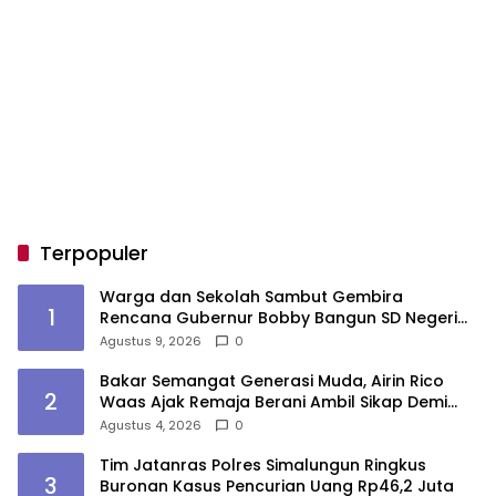
Terpopuler
Warga dan Sekolah Sambut Gembira
1
Rencana Gubernur Bobby Bangun SD Negeri
Lasara di Nias Utara
Agustus 9, 2026
0
Bakar Semangat Generasi Muda, Airin Rico
2
Waas Ajak Remaja Berani Ambil Sikap Demi
Masa Depan
Agustus 4, 2026
0
Tim Jatanras Polres Simalungun Ringkus
3
Buronan Kasus Pencurian Uang Rp46,2 Juta