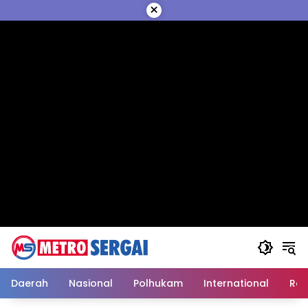
Langsung
×
ke
konten
Daerah
Nasional
Polhukam
International
Reli