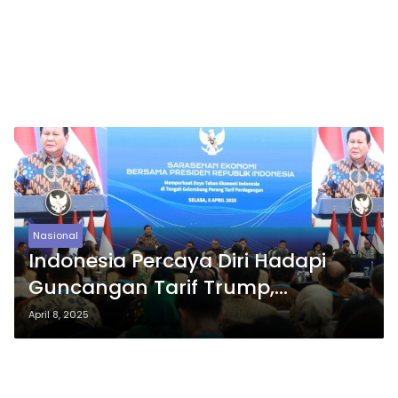
Nasional
Indonesia Percaya Diri Hadapi
Guncangan Tarif Trump,
Prabowo: Kita Kuat dan Bisa
April 8, 2025