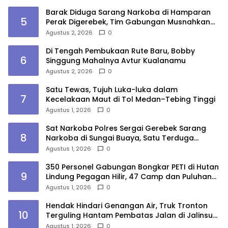
Barak Diduga Sarang Narkoba di Hamparan
5
Perak Digerebek, Tim Gabungan Musnahkan
Lokasi
Agustus 2, 2026
0
Di Tengah Pembukaan Rute Baru, Bobby
6
Singgung Mahalnya Avtur Kualanamu
Agustus 2, 2026
0
Satu Tewas, Tujuh Luka-luka dalam
7
Kecelakaan Maut di Tol Medan–Tebing Tinggi
Agustus 1, 2026
0
Sat Narkoba Polres Sergai Gerebek Sarang
8
Narkoba di Sungai Buaya, Satu Terduga
Pelaku Diamankan
Agustus 1, 2026
0
350 Personel Gabungan Bongkar PETI di Hutan
9
Lindung Pegagan Hilir, 47 Camp dan Puluhan
Peralatan Dimusnahkan
Agustus 1, 2026
0
Hendak Hindari Genangan Air, Truk Tronton
10
Terguling Hantam Pembatas Jalan di Jalinsum
Sergai
Agustus 1, 2026
0