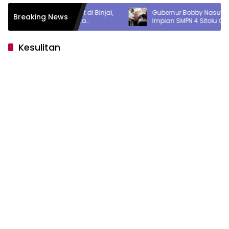
kan Aset di Binjai,
Gubernur Bobby Nasution Wujudkan
Breaking News
Bioskop Ria
Impian SMPN 4 Sitolu Ori Miliki Gedung
Permanen
Kesulitan