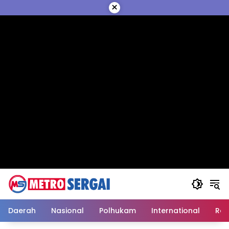
Langsung
×
ke
konten
Daerah
Nasional
Polhukam
International
Reli