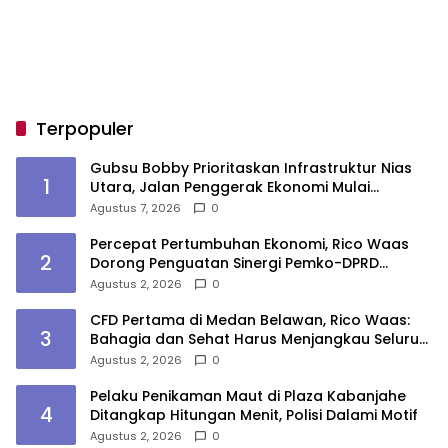
Terpopuler
Gubsu Bobby Prioritaskan Infrastruktur Nias
1
Utara, Jalan Penggerak Ekonomi Mulai
Dibenahi
Agustus 7, 2026
0
Percepat Pertumbuhan Ekonomi, Rico Waas
2
Dorong Penguatan Sinergi Pemko-DPRD
Medan
Agustus 2, 2026
0
CFD Pertama di Medan Belawan, Rico Waas:
3
Bahagia dan Sehat Harus Menjangkau Seluruh
Sudut Kota Medan
Agustus 2, 2026
0
Pelaku Penikaman Maut di Plaza Kabanjahe
4
Ditangkap Hitungan Menit, Polisi Dalami Motif
Agustus 2, 2026
0