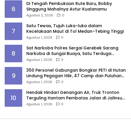
Di Tengah Pembukaan Rute Baru, Bobby
6
Singgung Mahalnya Avtur Kualanamu
Agustus 2, 2026
0
Satu Tewas, Tujuh Luka-luka dalam
7
Kecelakaan Maut di Tol Medan–Tebing Tinggi
Agustus 1, 2026
0
Sat Narkoba Polres Sergai Gerebek Sarang
8
Narkoba di Sungai Buaya, Satu Terduga
Pelaku Diamankan
Agustus 1, 2026
0
350 Personel Gabungan Bongkar PETI di Hutan
9
Lindung Pegagan Hilir, 47 Camp dan Puluhan
Peralatan Dimusnahkan
Agustus 1, 2026
0
Hendak Hindari Genangan Air, Truk Tronton
10
Terguling Hantam Pembatas Jalan di Jalinsum
Sergai
Agustus 1, 2026
0