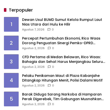
Terpopuler
Dewan Usul BUMD Sumut Kelola Rumput Laut
1
Nias Utara dari Hulu ke Hilir
Agustus 7, 2026
0
Percepat Pertumbuhan Ekonomi, Rico Waas
2
Dorong Penguatan Sinergi Pemko-DPRD
Medan
Agustus 2, 2026
0
CFD Pertama di Medan Belawan, Rico Waas:
3
Bahagia dan Sehat Harus Menjangkau Seluruh
Sudut Kota Medan
Agustus 2, 2026
0
Pelaku Penikaman Maut di Plaza Kabanjahe
4
Ditangkap Hitungan Menit, Polisi Dalami Motif
Agustus 2, 2026
0
Barak Diduga Sarang Narkoba di Hamparan
5
Perak Digerebek, Tim Gabungan Musnahkan
Lokasi
Agustus 2, 2026
0