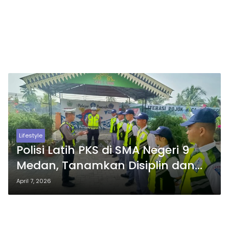
Lifestyle
Polisi Latih PKS di SMA Negeri 9
Medan, Tanamkan Disiplin dan
Keselamatan Berlalu Lintas Sejak
April 7, 2026
Dini