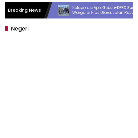
mpir 2
Kolaborasi Apik Gubsu-DPRD Sumut-
Breaking News
an
Warga di Nias Utara, Jalan Rusak
nalitas
Puluhan Tahun Akhirnya Diperbaiki
Negeri