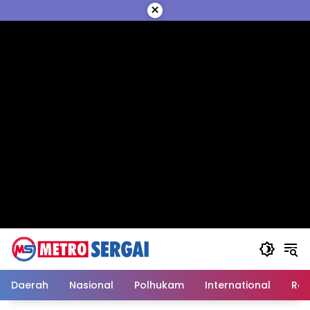
Langsung
×
ke
konten
Daerah
Nasional
Polhukam
International
Reli