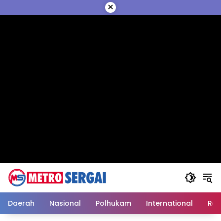
Langsung
×
ke
konten
Daerah
Nasional
Polhukam
International
Reli