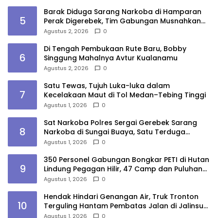
Barak Diduga Sarang Narkoba di Hamparan
5
Perak Digerebek, Tim Gabungan Musnahkan
Lokasi
Agustus 2, 2026
0
Di Tengah Pembukaan Rute Baru, Bobby
6
Singgung Mahalnya Avtur Kualanamu
Agustus 2, 2026
0
Satu Tewas, Tujuh Luka-luka dalam
7
Kecelakaan Maut di Tol Medan–Tebing Tinggi
Agustus 1, 2026
0
Sat Narkoba Polres Sergai Gerebek Sarang
8
Narkoba di Sungai Buaya, Satu Terduga
Pelaku Diamankan
Agustus 1, 2026
0
350 Personel Gabungan Bongkar PETI di Hutan
9
Lindung Pegagan Hilir, 47 Camp dan Puluhan
Peralatan Dimusnahkan
Agustus 1, 2026
0
Hendak Hindari Genangan Air, Truk Tronton
10
Terguling Hantam Pembatas Jalan di Jalinsum
Sergai
Agustus 1, 2026
0