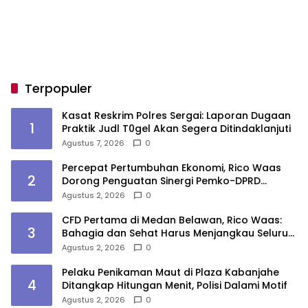
Terpopuler
Kasat Reskrim Polres Sergai: Laporan Dugaan
1
Praktik Judl T0gel Akan Segera Ditindaklanjuti
Agustus 7, 2026
0
Percepat Pertumbuhan Ekonomi, Rico Waas
2
Dorong Penguatan Sinergi Pemko-DPRD
Medan
Agustus 2, 2026
0
CFD Pertama di Medan Belawan, Rico Waas:
3
Bahagia dan Sehat Harus Menjangkau Seluruh
Sudut Kota Medan
Agustus 2, 2026
0
Pelaku Penikaman Maut di Plaza Kabanjahe
4
Ditangkap Hitungan Menit, Polisi Dalami Motif
Agustus 2, 2026
0