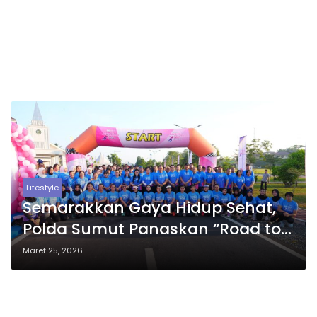
Lifestyle
Semarakkan Gaya Hidup Sehat,
Polda Sumut Panaskan “Road to
Kemala Run 2026” di Kota Medan
Maret 25, 2026