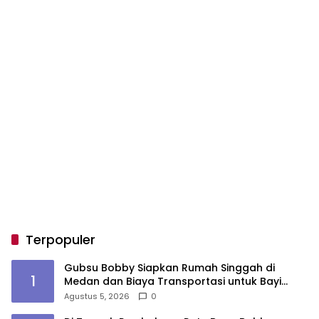
Terpopuler
Gubsu Bobby Siapkan Rumah Singgah di
1
Medan dan Biaya Transportasi untuk Bayi
Rujukan Penderita Suspek Leukemia Asal Nias
Agustus 5, 2026
0
Barat