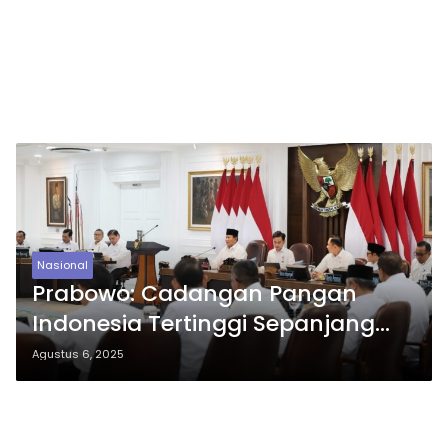
Nasional
Prabowo: Cadangan Pangan
Indonesia Tertinggi Sepanjang
Sejarah
Agustus 6, 2025