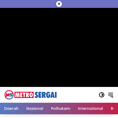
Langsung
×
ke
konten
Daerah
Nasional
Polhukam
International
Reli