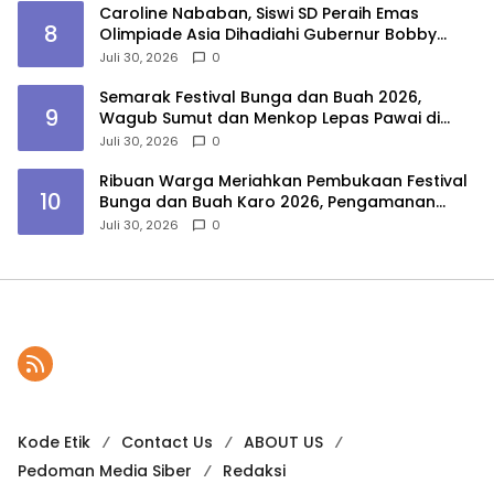
Caroline Nababan, Siswi SD Peraih Emas
8
Olimpiade Asia Dihadiahi Gubernur Bobby
Nasution Beasiswa Hingga Rumah
Juli 30, 2026
0
Semarak Festival Bunga dan Buah 2026,
9
Wagub Sumut dan Menkop Lepas Pawai di
Berastagi
Juli 30, 2026
0
Ribuan Warga Meriahkan Pembukaan Festival
10
Bunga dan Buah Karo 2026, Pengamanan
Gabungan Berjalan Maksimal
Juli 30, 2026
0
Kode Etik
Contact Us
ABOUT US
Pedoman Media Siber
Redaksi