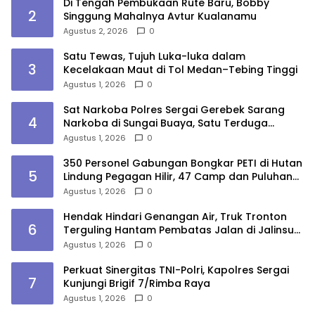
Di Tengah Pembukaan Rute Baru, Bobby
2
Singgung Mahalnya Avtur Kualanamu
Agustus 2, 2026
0
Satu Tewas, Tujuh Luka-luka dalam
3
Kecelakaan Maut di Tol Medan–Tebing Tinggi
Agustus 1, 2026
0
Sat Narkoba Polres Sergai Gerebek Sarang
4
Narkoba di Sungai Buaya, Satu Terduga
Pelaku Diamankan
Agustus 1, 2026
0
350 Personel Gabungan Bongkar PETI di Hutan
5
Lindung Pegagan Hilir, 47 Camp dan Puluhan
Peralatan Dimusnahkan
Agustus 1, 2026
0
Hendak Hindari Genangan Air, Truk Tronton
6
Terguling Hantam Pembatas Jalan di Jalinsum
Sergai
Agustus 1, 2026
0
Perkuat Sinergitas TNI-Polri, Kapolres Sergai
7
Kunjungi Brigif 7/Rimba Raya
Agustus 1, 2026
0