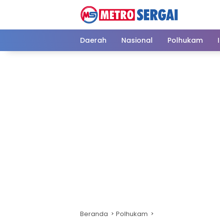
Langsung
ke
konten
Daerah
Nasional
Polhukam
Beranda
Polhukam