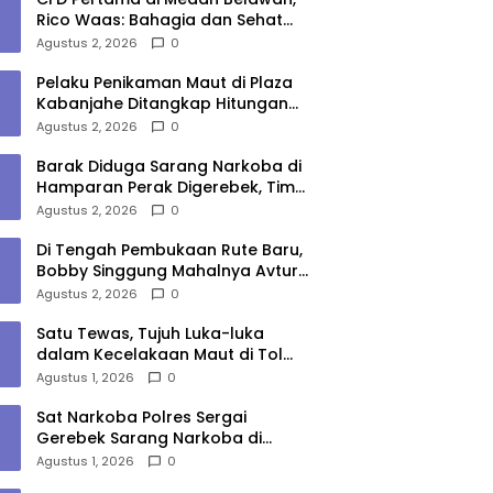
Rico Waas: Bahagia dan Sehat
Harus Menjangkau Seluruh Sudut
Agustus 2, 2026
0
Kota Medan
Pelaku Penikaman Maut di Plaza
Kabanjahe Ditangkap Hitungan
Menit, Polisi Dalami Motif
Agustus 2, 2026
0
Barak Diduga Sarang Narkoba di
Hamparan Perak Digerebek, Tim
Gabungan Musnahkan Lokasi
Agustus 2, 2026
0
Di Tengah Pembukaan Rute Baru,
Bobby Singgung Mahalnya Avtur
Kualanamu
Agustus 2, 2026
0
Satu Tewas, Tujuh Luka-luka
dalam Kecelakaan Maut di Tol
Medan–Tebing Tinggi
Agustus 1, 2026
0
Sat Narkoba Polres Sergai
Gerebek Sarang Narkoba di
Sungai Buaya, Satu Terduga
Agustus 1, 2026
0
Pelaku Diamankan