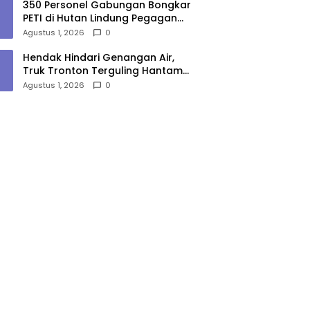
350 Personel Gabungan Bongkar
PETI di Hutan Lindung Pegagan
Hilir, 47 Camp dan Puluhan
Agustus 1, 2026
0
Peralatan Dimusnahkan
Hendak Hindari Genangan Air,
Truk Tronton Terguling Hantam
Pembatas Jalan di Jalinsum
Agustus 1, 2026
0
Sergai