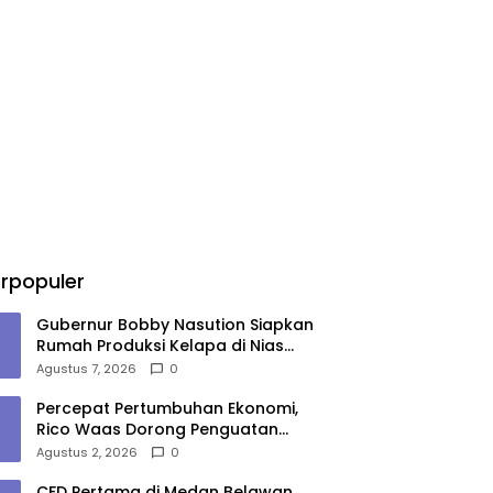
rpopuler
Gubernur Bobby Nasution Siapkan
Rumah Produksi Kelapa di Nias
Utara
Agustus 7, 2026
0
Percepat Pertumbuhan Ekonomi,
Rico Waas Dorong Penguatan
Sinergi Pemko-DPRD Medan
Agustus 2, 2026
0
CFD Pertama di Medan Belawan,