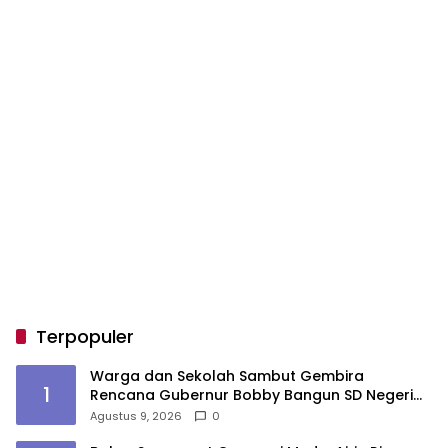
Terpopuler
Warga dan Sekolah Sambut Gembira
1
Rencana Gubernur Bobby Bangun SD Negeri
Lasara di Nias Utara
Agustus 9, 2026
0