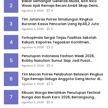
Bakar Semangat Generasi Muda, Airin Rico
2
Waas Ajak Remaja Berani Ambil Sikap Demi
Masa Depan
Agustus 4, 2026
0
Tim Jatanras Polres Simalungun Ringkus
3
Buronan Kasus Pencurian Uang Rp46,2 Juta
Agustus 4, 2026
0
Forkopimda Sergai Tinjau Fasilitas Sekolah
4
Rakyat, Kapolres Tegaskan Komitmen
Ciptakan Lingkungan Belajar Aman dan
Agustus 4, 2026
0
Kondusif
Penutupan Indonesia Fashion Week 2026,
5
Bobby Nasution: Sumut Siap Jadi Pusat
Fashion Indonesia Lewat Wastra
Agustus 3, 2026
0
Tim Macan Polres Pelabuhan Belawan Ringkus
6
Tiga Remaja Diduga Anggota Geng Motor di
Marelan
Agustus 3, 2026
0
Ribuan Warga Meriahkan Penutupan Festival
7
Bunga dan Buah Karo 2026, Berlangsung
Aman di Bawah Pengamanan Gabungan
Agustus 3, 2026
0