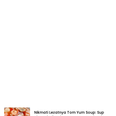
Nikmati Lezatnya Tom Yum Soup: Sup