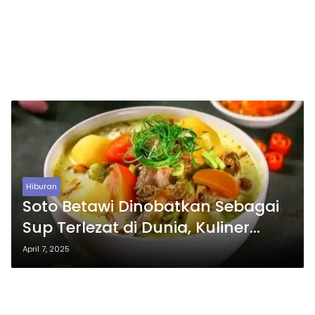
Hiburan
Soto Betawi Dinobatkan Sebagai
Sup Terlezat di Dunia, Kuliner
Nusantara Kian Mendunia
April 7, 2025