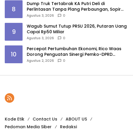
Dump Truk Tertabrak KA Putri Deli di
8
Perlintasan Tanpa Plang Perbaungan, Sopir
Tewas
Agustus 3, 2026
0
Wagub Sumut Tutup PRSU 2026, Putaran Uang
9
Capai Rp50 Miliar
Agustus 3, 2026
0
Percepat Pertumbuhan Ekonomi, Rico Waas
10
Dorong Penguatan Sinergi Pemko-DPRD
Medan
Agustus 2, 2026
0
Kode Etik
Contact Us
ABOUT US
Pedoman Media Siber
Redaksi