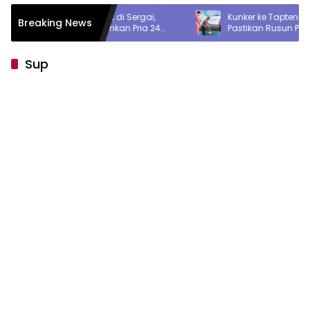
n Dibacok di Sergai,
Kunker ke Tapteng, Kapolda Sumut
Breaking News
mpah Amankan Pria 24
Pastikan Rusun Polres Rampung 6 
a Parang
Sup