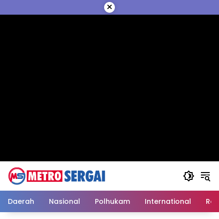
Langsung
×
ke
konten
Daerah
Nasional
Polhukam
International
Reli