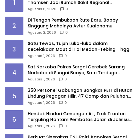
1
Thomsen Jadi Rumah Sakit Regional
Kepulauan Nias
Agustus 6, 2026
0
Di Tengah Pembukaan Rute Baru, Bobby
2
Singgung Mahalnya Avtur Kualanamu
Agustus 2, 2026
0
Satu Tewas, Tujuh Luka-luka dalam
3
Kecelakaan Maut di Tol Medan–Tebing Tinggi
Agustus 1, 2026
0
Sat Narkoba Polres Sergai Gerebek Sarang
4
Narkoba di Sungai Buaya, Satu Terduga
Pelaku Diamankan
Agustus 1, 2026
0
350 Personel Gabungan Bongkar PETI di Hutan
5
Lindung Pegagan Hilir, 47 Camp dan Puluhan
Peralatan Dimusnahkan
Agustus 1, 2026
0
Hendak Hindari Genangan Air, Truk Tronton
6
Terguling Hantam Pembatas Jalan di Jalinsum
Sergai
Agustus 1, 2026
0
Perkuat Sinergitas TNI-Polri, Kapolres Sergai