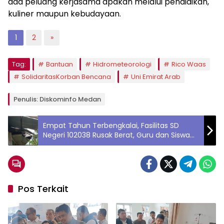
ada peluang kerjasama apakah melalui pendidikan,
kuliner maupun kebudayaan.
1
2
»
Tag:
Bantuan
Hidrometeorologi
Rico Waas
SolidaritasKorban Bencana
Uni Emirat Arab
Penulis: Diskominfo Medan
Empat Tahun Terbengkalai, Fasilitas SD
Negeri 102038 Rusak Berat, Guru dan Siswa
Harap Perhatian Pemerintah
Pos Terkait