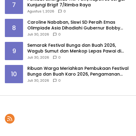
7
Kunjungi Brigif 7/Rimba Raya
Agustus 1, 2026
0
Caroline Nababan, Siswi SD Peraih Emas
8
Olimpiade Asia Dihadiahi Gubernur Bobby
Nasution Beasiswa Hingga Rumah
Juli 30, 2026
0
Semarak Festival Bunga dan Buah 2026,
9
Wagub Sumut dan Menkop Lepas Pawai di
Berastagi
Juli 30, 2026
0
Ribuan Warga Meriahkan Pembukaan Festival
10
Bunga dan Buah Karo 2026, Pengamanan
Gabungan Berjalan Maksimal
Juli 30, 2026
0