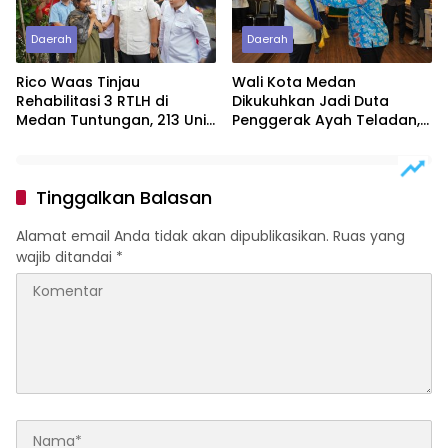
Daerah
Daerah
Rico Waas Tinjau
Wali Kota Medan
Rehabilitasi 3 RTLH di
Dikukuhkan Jadi Duta
Medan Tuntungan, 213 Unit
Penggerak Ayah Teladan,
Ditargetkan Rampung
Rico Waas: Jabatan
Tertinggi Pria Dalam
Keluarga
Tinggalkan Balasan
Alamat email Anda tidak akan dipublikasikan.
Ruas yang
wajib ditandai
*