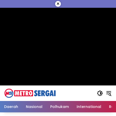
Langsung
×
ke
konten
Daerah
Nasional
Polhukam
International
Reli