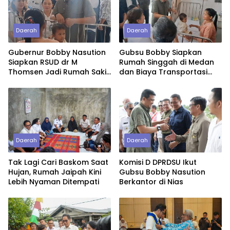
Daerah
Daerah
Gubernur Bobby Nasution
Gubsu Bobby Siapkan
Siapkan RSUD dr M
Rumah Singgah di Medan
Thomsen Jadi Rumah Sakit
dan Biaya Transportasi
Regional Kepulauan Nias
untuk Bayi Rujukan
Penderita Suspek Leukemia
Asal Nias Barat
Daerah
Daerah
Tak Lagi Cari Baskom Saat
Komisi D DPRDSU Ikut
Hujan, Rumah Jaipah Kini
Gubsu Bobby Nasution
Lebih Nyaman Ditempati
Berkantor di Nias