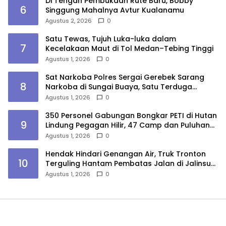
Di Tengah Pembukaan Rute Baru, Bobby
6
Singgung Mahalnya Avtur Kualanamu
Agustus 2, 2026
0
Satu Tewas, Tujuh Luka-luka dalam
7
Kecelakaan Maut di Tol Medan–Tebing Tinggi
Agustus 1, 2026
0
Sat Narkoba Polres Sergai Gerebek Sarang
8
Narkoba di Sungai Buaya, Satu Terduga
Pelaku Diamankan
Agustus 1, 2026
0
350 Personel Gabungan Bongkar PETI di Hutan
9
Lindung Pegagan Hilir, 47 Camp dan Puluhan
Peralatan Dimusnahkan
Agustus 1, 2026
0
Hendak Hindari Genangan Air, Truk Tronton
10
Terguling Hantam Pembatas Jalan di Jalinsum
Sergai
Agustus 1, 2026
0