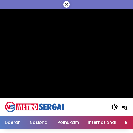
Langsung
×
ke
konten
Daerah
Nasional
Polhukam
International
Reli