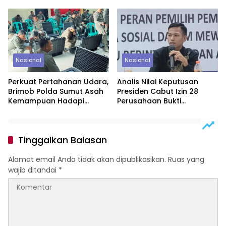
Unggul
Serap Panen Petani
Nasional
Nasional
Perkuat Pertahanan Udara,
Analis Nilai Keputusan
Brimob Polda Sumut Asah
Presiden Cabut Izin 28
Kemampuan Hadapi
Perusahaan Bukti
Ancaman Drone
Keberpihakan pada
Lingkungan dan Konstitusi
Tinggalkan Balasan
Alamat email Anda tidak akan dipublikasikan.
Ruas yang
wajib ditandai
*