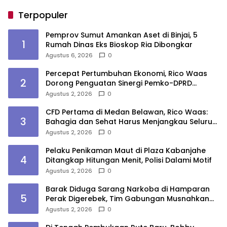
Terpopuler
Pemprov Sumut Amankan Aset di Binjai, 5
1
Rumah Dinas Eks Bioskop Ria Dibongkar
Agustus 6, 2026
0
Percepat Pertumbuhan Ekonomi, Rico Waas
2
Dorong Penguatan Sinergi Pemko-DPRD
Medan
Agustus 2, 2026
0
CFD Pertama di Medan Belawan, Rico Waas:
3
Bahagia dan Sehat Harus Menjangkau Seluruh
Sudut Kota Medan
Agustus 2, 2026
0
Pelaku Penikaman Maut di Plaza Kabanjahe
4
Ditangkap Hitungan Menit, Polisi Dalami Motif
Agustus 2, 2026
0
Barak Diduga Sarang Narkoba di Hamparan
5
Perak Digerebek, Tim Gabungan Musnahkan
Lokasi
Agustus 2, 2026
0