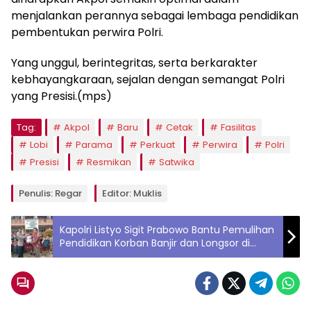
menjalankan perannya sebagai lembaga pendidikan
pembentukan perwira Polri.
Yang unggul, berintegritas, serta berkarakter
kebhayangkaraan, sejalan dengan semangat Polri
yang Presisi.(mps)
Tag:
Akpol
Baru
Cetak
Fasilitas
Lobi
Parama
Perkuat
Perwira
Polri
Presisi
Resmikan
Satwika
Penulis: Regar
Editor: Muklis
Kapolri Listyo Sigit Prabowo Bantu Pemulihan
Pendidikan Korban Banjir dan Longsor di
Tapteng