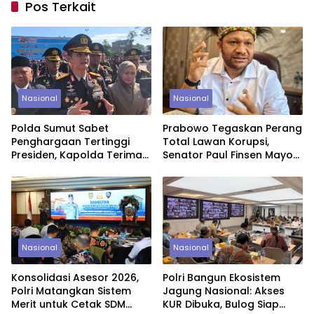
Pos Terkait
Nasional
Nasional
Polda Sumut Sabet
Prabowo Tegaskan Perang
Penghargaan Tertinggi
Total Lawan Korupsi,
Presiden, Kapolda Terima
Senator Paul Finsen Mayor:
Nugraha Sakanti di
Daerah Harus Bergerak
Jakarta
Tanpa Kompromi
Nasional
Nasional
Konsolidasi Asesor 2026,
Polri Bangun Ekosistem
Polri Matangkan Sistem
Jagung Nasional: Akses
Merit untuk Cetak SDM
KUR Dibuka, Bulog Siap