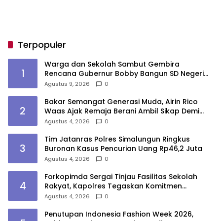
Terpopuler
Warga dan Sekolah Sambut Gembira
1
Rencana Gubernur Bobby Bangun SD Negeri
Lasara di Nias Utara
Agustus 9, 2026
0
Bakar Semangat Generasi Muda, Airin Rico
2
Waas Ajak Remaja Berani Ambil Sikap Demi
Masa Depan
Agustus 4, 2026
0
Tim Jatanras Polres Simalungun Ringkus
3
Buronan Kasus Pencurian Uang Rp46,2 Juta
Agustus 4, 2026
0
Forkopimda Sergai Tinjau Fasilitas Sekolah
4
Rakyat, Kapolres Tegaskan Komitmen
Ciptakan Lingkungan Belajar Aman dan
Agustus 4, 2026
0
Kondusif
Penutupan Indonesia Fashion Week 2026,