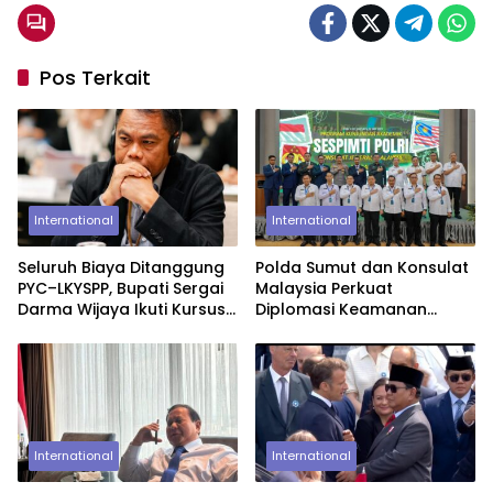
Pos Terkait
International
International
Seluruh Biaya Ditanggung
Polda Sumut dan Konsulat
PYC–LKYSPP, Bupati Sergai
Malaysia Perkuat
Darma Wijaya Ikuti Kursus
Diplomasi Keamanan
Kepemimpinan di
Lewat Lawatan Akademik
Singapura
Sespimti Polri
International
International