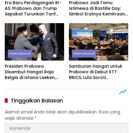
Era Baru Perdagangan RI-
Prabowo Jadi Tamu
AS: Prabowo dan Trump
Istimewa di Bastille Day:
Sepakat Turunkan Tarif
Simbol Eratnya Kemitraan
Impor ke 19%
Indonesia-Prancis
International
International
Presiden Prabowo
Sambutan Hangat untuk
Disambut Hangat Raja
Prabowo di Debut KTT
Belgia di Istana Laeken,
BRICS, Lula Soroti
Tutup Kunjungan
Semangat Bandung
Kenegaraan dengan
Pertemuan Empat Mata
Tinggalkan Balasan
Alamat email Anda tidak akan dipublikasikan.
Ruas yang
wajib ditandai
*