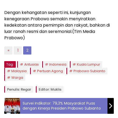
Dengan kehangatan seperti ini, kunjungan
kenegaraan Prabowo semakin menyiratkan
kedekatan antara pemimpin dan rakyat, bahkan di
luar ranah resmi dan seremonial.(Tim Media
Prabowo)
«
1
2
Tag:
Antusias
Indonesia
Kuala Lumpur
Malaysia
Pertuan Agong
Prabowo Subianto
Warga
Penulis: Regar
Editor: Muklis
Survei Indikator: 79,3% Masyarakat Puas
dengan Kinerja Presiden Prabowo Subianto