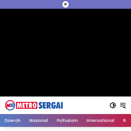
Langsung
×
ke
konten
Daerah
Nasional
Polhukam
International
Reli