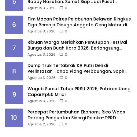
5
Bobby Nasution: Sumut Siap Jadi Pusat
Fashion Indonesia Lewat Wastra
Agustus 3, 2026
0
Tim Macan Polres Pelabuhan Belawan Ringkus
6
Tiga Remaja Diduga Anggota Geng Motor di
Marelan
Agustus 3, 2026
0
Ribuan Warga Meriahkan Penutupan Festival
7
Bunga dan Buah Karo 2026, Berlangsung
Aman di Bawah Pengamanan Gabungan
Agustus 3, 2026
0
Dump Truk Tertabrak KA Putri Deli di
8
Perlintasan Tanpa Plang Perbaungan, Sopir
Tewas
Agustus 3, 2026
0
Wagub Sumut Tutup PRSU 2026, Putaran Uang
9
Capai Rp50 Miliar
Agustus 3, 2026
0
Percepat Pertumbuhan Ekonomi, Rico Waas
10
Dorong Penguatan Sinergi Pemko-DPRD
Medan
Agustus 2, 2026
0