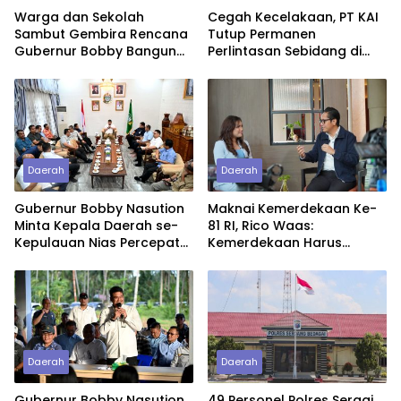
Warga dan Sekolah
Cegah Kecelakaan, PT KAI
Sambut Gembira Rencana
Tutup Permanen
Gubernur Bobby Bangun
Perlintasan Sebidang di
SD Negeri Lasara di Nias
Pasiran Perbaungan
Utara
Daerah
Daerah
Gubernur Bobby Nasution
Maknai Kemerdekaan Ke-
Minta Kepala Daerah se-
81 RI, Rico Waas:
Kepulauan Nias Percepat
Kemerdekaan Harus
Usulan BKP 2027
Dirasakan Masyarakat
Lewat Peningkatan
Pelayanan Primer
Daerah
Daerah
Gubernur Bobby Nasution
49 Personel Polres Sergai