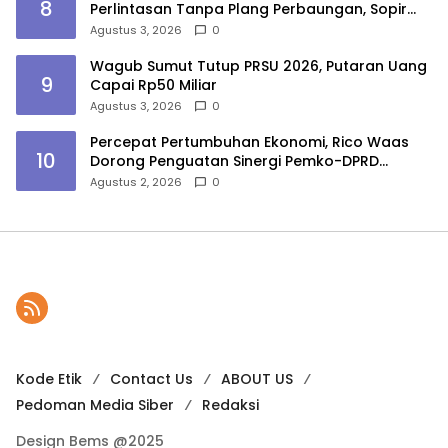
8
Perlintasan Tanpa Plang Perbaungan, Sopir
Tewas
Agustus 3, 2026
0
Wagub Sumut Tutup PRSU 2026, Putaran Uang
9
Capai Rp50 Miliar
Agustus 3, 2026
0
Percepat Pertumbuhan Ekonomi, Rico Waas
10
Dorong Penguatan Sinergi Pemko-DPRD
Medan
Agustus 2, 2026
0
Kode Etik
Contact Us
ABOUT US
Pedoman Media Siber
Redaksi
Design Bems @2025