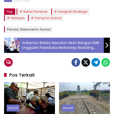
Tag:
Batas Perairan
Langkah Strategis
Nelayan
Pemprov Sumut
Penulis: Diskominfo Sumut
Gubernur Bobby Nasution akan Bangun SMK
Unggulan Pariwisata Berkonsep Boarding
School di Samosir
Pos Terkait
Daerah
Daerah