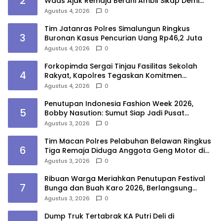
2
Waas Ajak Remaja Berani Ambil Sikap Demi
Masa Depan
Agustus 4, 2026
0
Tim Jatanras Polres Simalungun Ringkus
3
Buronan Kasus Pencurian Uang Rp46,2 Juta
Agustus 4, 2026
0
Forkopimda Sergai Tinjau Fasilitas Sekolah
4
Rakyat, Kapolres Tegaskan Komitmen
Ciptakan Lingkungan Belajar Aman dan
Agustus 4, 2026
0
Kondusif
Penutupan Indonesia Fashion Week 2026,
5
Bobby Nasution: Sumut Siap Jadi Pusat
Fashion Indonesia Lewat Wastra
Agustus 3, 2026
0
Tim Macan Polres Pelabuhan Belawan Ringkus
6
Tiga Remaja Diduga Anggota Geng Motor di
Marelan
Agustus 3, 2026
0
Ribuan Warga Meriahkan Penutupan Festival
7
Bunga dan Buah Karo 2026, Berlangsung
Aman di Bawah Pengamanan Gabungan
Agustus 3, 2026
0
Dump Truk Tertabrak KA Putri Deli di