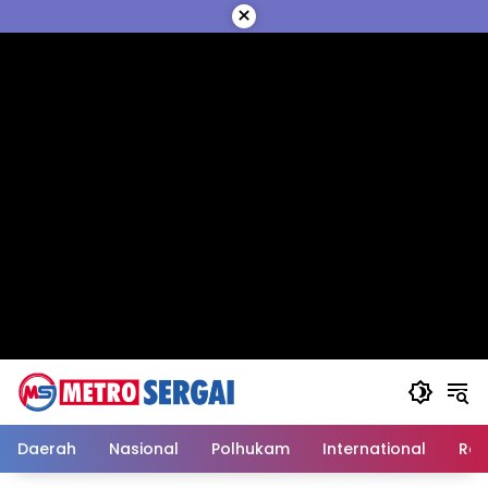
Langsung
×
ke
konten
Daerah
Nasional
Polhukam
International
Reli