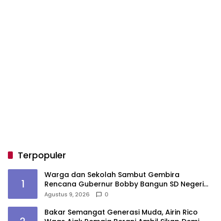
Terpopuler
Warga dan Sekolah Sambut Gembira
1
Rencana Gubernur Bobby Bangun SD Negeri
Lasara di Nias Utara
Agustus 9, 2026
0
Bakar Semangat Generasi Muda, Airin Rico