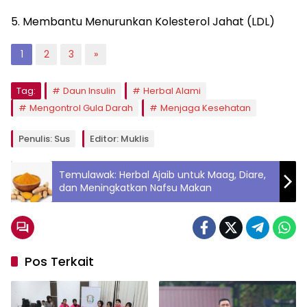
5. Membantu Menurunkan Kolesterol Jahat (LDL)
1
2
3
»
Tag:
Daun Insulin
Herbal Alami
Mengontrol Gula Darah
Menjaga Kesehatan
Penulis: Sus
Editor: Muklis
Temulawak: Herbal Ajaib untuk Maag, Diare,
dan Meningkatkan Nafsu Makan
Pos Terkait