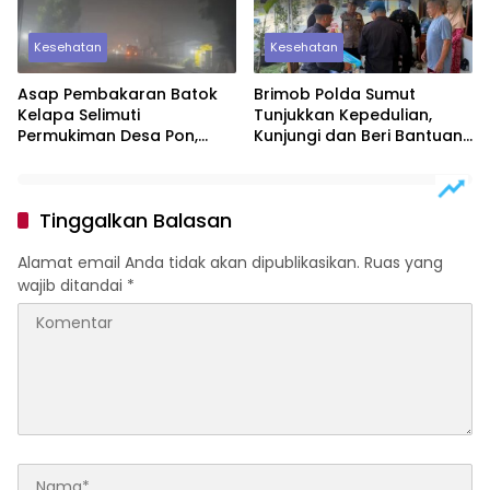
Kesehatan
Kesehatan
Asap Pembakaran Batok
Brimob Polda Sumut
Kelapa Selimuti
Tunjukkan Kepedulian,
Permukiman Desa Pon,
Kunjungi dan Beri Bantuan
Warga Keluhkan
kepada Personel yang
Gangguan Kesehatan dan
Sakit Menahun
Aktivitas Pagi
Tinggalkan Balasan
Alamat email Anda tidak akan dipublikasikan.
Ruas yang
wajib ditandai
*