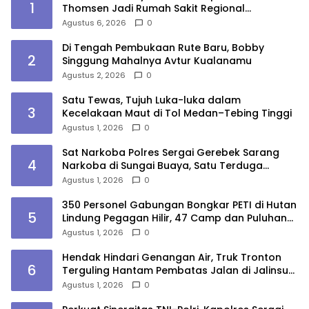
1
Thomsen Jadi Rumah Sakit Regional
Kepulauan Nias
Agustus 6, 2026
0
Di Tengah Pembukaan Rute Baru, Bobby
2
Singgung Mahalnya Avtur Kualanamu
Agustus 2, 2026
0
Satu Tewas, Tujuh Luka-luka dalam
3
Kecelakaan Maut di Tol Medan–Tebing Tinggi
Agustus 1, 2026
0
Sat Narkoba Polres Sergai Gerebek Sarang
4
Narkoba di Sungai Buaya, Satu Terduga
Pelaku Diamankan
Agustus 1, 2026
0
350 Personel Gabungan Bongkar PETI di Hutan
5
Lindung Pegagan Hilir, 47 Camp dan Puluhan
Peralatan Dimusnahkan
Agustus 1, 2026
0
Hendak Hindari Genangan Air, Truk Tronton
6
Terguling Hantam Pembatas Jalan di Jalinsum
Sergai
Agustus 1, 2026
0