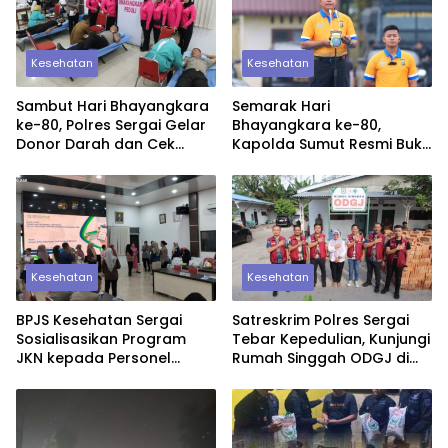
Kesehatan
Kesehatan
Sambut Hari Bhayangkara
Semarak Hari
ke-80, Polres Sergai Gelar
Bhayangkara ke-80,
Donor Darah dan Cek
Kapolda Sumut Resmi Buka
Kesehatan Gratis untuk
Pekan Olahraga dan
Warga
Rohani 2026
Kesehatan
Kesehatan
BPJS Kesehatan Sergai
Satreskrim Polres Sergai
Sosialisasikan Program
Tebar Kepedulian, Kunjungi
JKN kepada Personel
Rumah Singgah ODGJ di
Polres Sergai
Teluk Mengkudu