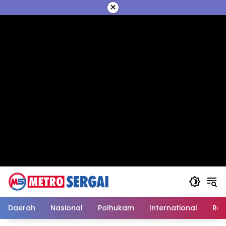
Langsung
×
ke
konten
Daerah
Nasional
Polhukam
International
Reli