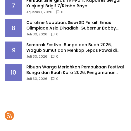
Perkuat Sinergitas TNI-Polri, Kapolres Sergai
7
Kunjungi Brigif 7/Rimba Raya
Agustus 1, 2026
0
Caroline Nababan, Siswi SD Peraih Emas
8
Olimpiade Asia Dihadiahi Gubernur Bobby
Nasution Beasiswa Hingga Rumah
Juli 30, 2026
0
Semarak Festival Bunga dan Buah 2026,
9
Wagub Sumut dan Menkop Lepas Pawai di
Berastagi
Juli 30, 2026
0
Ribuan Warga Meriahkan Pembukaan Festival
10
Bunga dan Buah Karo 2026, Pengamanan
Gabungan Berjalan Maksimal
Juli 30, 2026
0