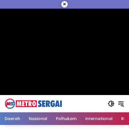
Langsung
×
ke
konten
Daerah
Nasional
Polhukam
International
Reli