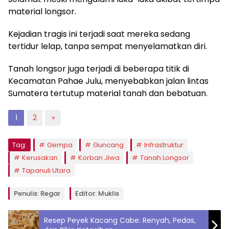
material longsor.
Kejadian tragis ini terjadi saat mereka sedang
tertidur lelap, tanpa sempat menyelamatkan diri.
Tanah longsor juga terjadi di beberapa titik di
Kecamatan Pahae Julu, menyebabkan jalan lintas
Sumatera tertutup material tanah dan bebatuan.
1
2
»
Tag:
Gempa
Guncang
Infrastruktur
Kerusakan
Korban Jiwa
Tanah Longsor
Tapanuli Utara
Penulis: Regar
Editor: Muklis
Resep Peyek Kacang Cabe: Renyah, Pedas,