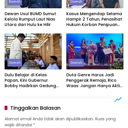
Daerah
Daerah
Dewan Usul BUMD Sumut
Kasus Mengendap Selama
Kelola Rumput Laut Nias
Hampir 2 Tahun, Penasihat
Utara dari Hulu ke Hilir
Hukum Korban Penipuan
Pertanyakan
Profesionalitas Penyidik
Polres Tebing Tinggi
Daerah
Daerah
Dulu Belajar di Kelas
Duta Genre Harus Jadi
Papan, Kini Gubernur
Penggerak Remaja, Rico
Bobby Hadirkan Gedung
Waas: Jangan Hanya Aktif
Sekolah Permanen
Saat Ada Acara
Tinggalkan Balasan
Alamat email Anda tidak akan dipublikasikan.
Ruas yang
wajib ditandai
*