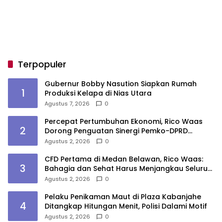
Terpopuler
Gubernur Bobby Nasution Siapkan Rumah
1
Produksi Kelapa di Nias Utara
Agustus 7, 2026
0
Percepat Pertumbuhan Ekonomi, Rico Waas
2
Dorong Penguatan Sinergi Pemko-DPRD
Medan
Agustus 2, 2026
0
CFD Pertama di Medan Belawan, Rico Waas:
3
Bahagia dan Sehat Harus Menjangkau Seluruh
Sudut Kota Medan
Agustus 2, 2026
0
Pelaku Penikaman Maut di Plaza Kabanjahe
4
Ditangkap Hitungan Menit, Polisi Dalami Motif
Agustus 2, 2026
0