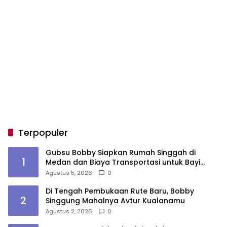
Terpopuler
Gubsu Bobby Siapkan Rumah Singgah di
1
Medan dan Biaya Transportasi untuk Bayi
Rujukan Penderita Suspek Leukemia Asal Nias
Agustus 5, 2026
0
Barat
Di Tengah Pembukaan Rute Baru, Bobby
2
Singgung Mahalnya Avtur Kualanamu
Agustus 2, 2026
0