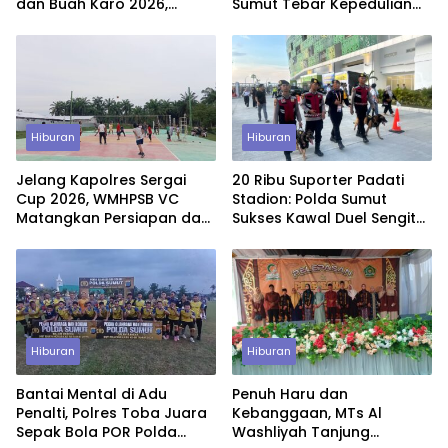
dan Buah Karo 2026,
Sumut Tebar Kepedulian
Pengamanan Gabungan
Lewat CFD dan Layanan
Berjalan Maksimal
Gratis untuk Warga
Hiburan
Hiburan
Jelang Kapolres Sergai
20 Ribu Suporter Padati
Cup 2026, WMHPSB VC
Stadion: Polda Sumut
Matangkan Persiapan dan
Sukses Kawal Duel Sengit
Bidik Hasil Terbaik
Indonesia vs Vietnam
Hiburan
Hiburan
Bantai Mental di Adu
Penuh Haru dan
Penalti, Polres Toba Juara
Kebanggaan, MTs Al
Sepak Bola POR Polda
Washliyah Tanjung