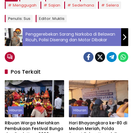
Menggugah
Sajian
Sederhana
Selera
Penulis: Sus
Editor: Muklis
Penggerebekan Sarang Narkoba di Belawan
Ricuh, Polisi Diserang dan Motor Dibakar
Pos Terkait
Hiburan
Hiburan
Ribuan Warga Meriahkan
Hari Bhayangkara ke-80 di
Pembukaan Festival Bunga
Medan Meriah, Polda