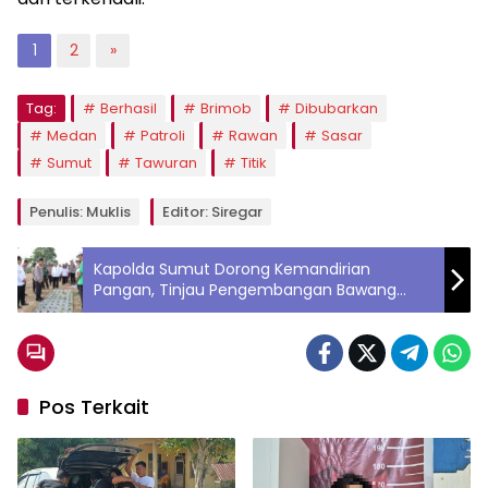
1
2
»
Tag:
Berhasil
Brimob
Dibubarkan
Medan
Patroli
Rawan
Sasar
Sumut
Tawuran
Titik
Penulis: Muklis
Editor: Siregar
Kapolda Sumut Dorong Kemandirian
Pangan, Tinjau Pengembangan Bawang
Putih di Samosir
Pos Terkait