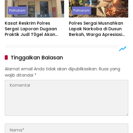
Polhukam
Polhukam
Kasat Reskrim Polres
Polres Sergai Musnahkan
Sergai: Laporan Dugaan
Lapak Narkoba di Dusun
Praktik Judl T0gel Akan
Berkah, Warga Apresiasi
Segera Ditindaklanjuti
Tindakan Tegas Aparat
Tinggalkan Balasan
Alamat email Anda tidak akan dipublikasikan.
Ruas yang
wajib ditandai
*