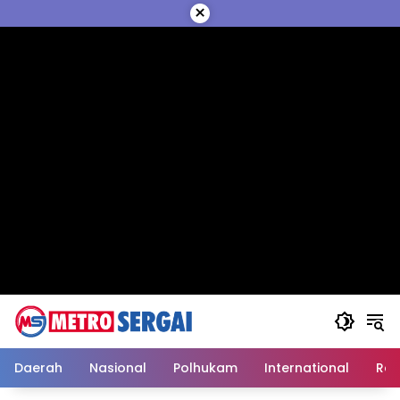
Langsung
×
ke
konten
Daerah
Nasional
Polhukam
International
Reli