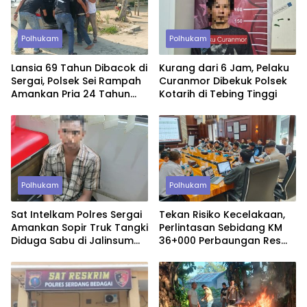
Polhukam
Polhukam
Lansia 69 Tahun Dibacok di
Kurang dari 6 Jam, Pelaku
Sergai, Polsek Sei Rampah
Curanmor Dibekuk Polsek
Amankan Pria 24 Tahun
Kotarih di Tebing Tinggi
Bersama Parang
Polhukam
Polhukam
Sat Intelkam Polres Sergai
Tekan Risiko Kecelakaan,
Amankan Sopir Truk Tangki
Perlintasan Sebidang KM
Diduga Sabu di Jalinsum
36+000 Perbaungan Resmi
Sei Rampah
Ditutup Permanen