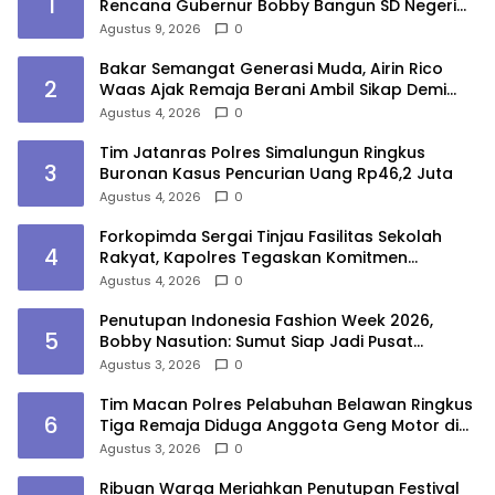
1
Rencana Gubernur Bobby Bangun SD Negeri
Lasara di Nias Utara
Agustus 9, 2026
0
Bakar Semangat Generasi Muda, Airin Rico
2
Waas Ajak Remaja Berani Ambil Sikap Demi
Masa Depan
Agustus 4, 2026
0
Tim Jatanras Polres Simalungun Ringkus
3
Buronan Kasus Pencurian Uang Rp46,2 Juta
Agustus 4, 2026
0
Forkopimda Sergai Tinjau Fasilitas Sekolah
4
Rakyat, Kapolres Tegaskan Komitmen
Ciptakan Lingkungan Belajar Aman dan
Agustus 4, 2026
0
Kondusif
Penutupan Indonesia Fashion Week 2026,
5
Bobby Nasution: Sumut Siap Jadi Pusat
Fashion Indonesia Lewat Wastra
Agustus 3, 2026
0
Tim Macan Polres Pelabuhan Belawan Ringkus
6
Tiga Remaja Diduga Anggota Geng Motor di
Marelan
Agustus 3, 2026
0
Ribuan Warga Meriahkan Penutupan Festival