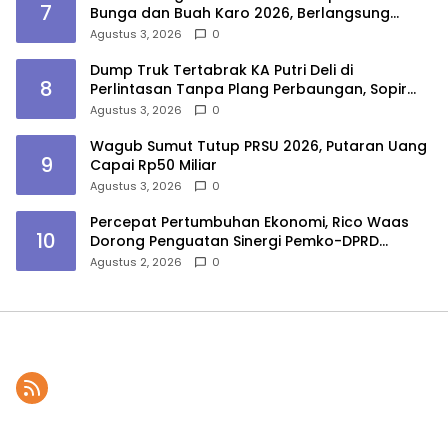
7
Bunga dan Buah Karo 2026, Berlangsung
Aman di Bawah Pengamanan Gabungan
Agustus 3, 2026
0
Dump Truk Tertabrak KA Putri Deli di
8
Perlintasan Tanpa Plang Perbaungan, Sopir
Tewas
Agustus 3, 2026
0
Wagub Sumut Tutup PRSU 2026, Putaran Uang
9
Capai Rp50 Miliar
Agustus 3, 2026
0
Percepat Pertumbuhan Ekonomi, Rico Waas
10
Dorong Penguatan Sinergi Pemko-DPRD
Medan
Agustus 2, 2026
0