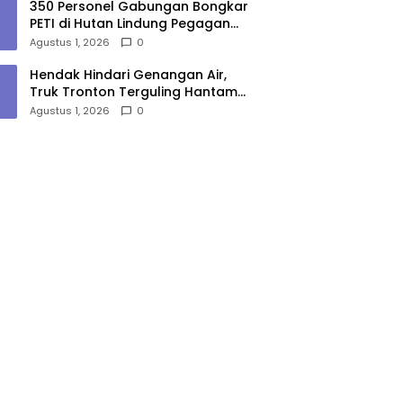
350 Personel Gabungan Bongkar
PETI di Hutan Lindung Pegagan
Hilir, 47 Camp dan Puluhan
Agustus 1, 2026
0
Peralatan Dimusnahkan
Hendak Hindari Genangan Air,
Truk Tronton Terguling Hantam
Pembatas Jalan di Jalinsum
Agustus 1, 2026
0
Sergai