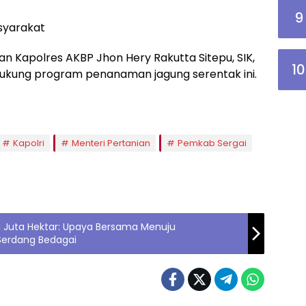
9
syarakat
n Kapolres AKBP Jhon Hery Rakutta Sitepu, SIK,
10
dukung program penanaman jagung serentak ini.
Kapolri
Menteri Pertanian
Pemkab Sergai
 Juta Hektar: Upaya Bersama Menuju
Serdang Bedagai