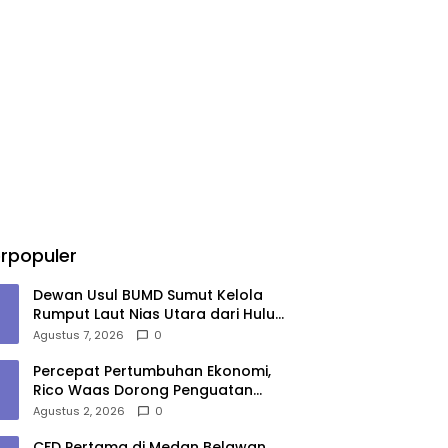
rpopuler
Dewan Usul BUMD Sumut Kelola
Rumput Laut Nias Utara dari Hulu
ke Hilir
Agustus 7, 2026
0
Percepat Pertumbuhan Ekonomi,
Rico Waas Dorong Penguatan
Sinergi Pemko-DPRD Medan
Agustus 2, 2026
0
CFD Pertama di Medan Belawan,