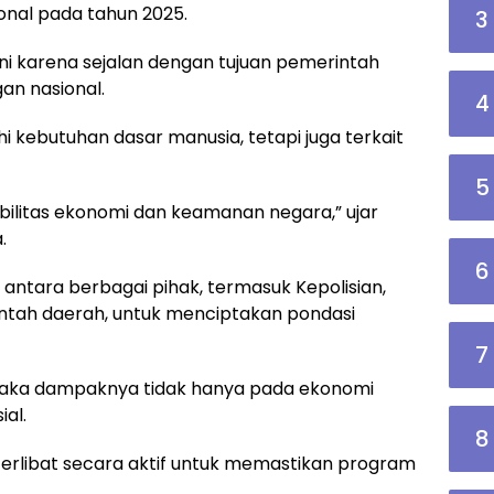
nal pada tahun 2025.
3
i karena sejalan dengan tujuan pemerintah
n nasional.
4
 kebutuhan dasar manusia, tetapi juga terkait
5
ilitas ekonomi dan keamanan negara,” ujar
.
6
i antara berbagai pihak, termasuk Kepolisian,
ntah daerah, untuk menciptakan pondasi
7
 maka dampaknya tidak hanya pada ekonomi
ial.
8
 terlibat secara aktif untuk memastikan program