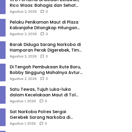
Rico Waas: Bahagia dan Sehat
Harus Menjangkau Seluruh Sudut
Agustus 2, 2026
0
Kota Medan
Pelaku Penikaman Maut di Plaza
Kabanjahe Ditangkap Hitungan
Menit, Polisi Dalami Motif
Agustus 2, 2026
0
Barak Diduga Sarang Narkoba di
Hamparan Perak Digerebek, Tim
Gabungan Musnahkan Lokasi
Agustus 2, 2026
0
Di Tengah Pembukaan Rute Baru,
Bobby Singgung Mahalnya Avtur
Kualanamu
Agustus 2, 2026
0
Satu Tewas, Tujuh Luka-luka
dalam Kecelakaan Maut di Tol
Medan–Tebing Tinggi
Agustus 1, 2026
0
Sat Narkoba Polres Sergai
Gerebek Sarang Narkoba di
Sungai Buaya, Satu Terduga
Agustus 1, 2026
0
Pelaku Diamankan