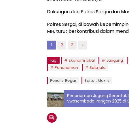
Dukungan dari Polres Sergai dan Ma
Polres Sergai, di bawah kepemimpina
MH, turut berkontribusi dalam men
1
2
3
»
Tag:
Ekonomi lokal
Jangung
Penanaman
Satu juta
Penulis: Regar
Editor: Muklis
Penanaman Jagung Serentak 1
Swasembada Pangan 2025 di 