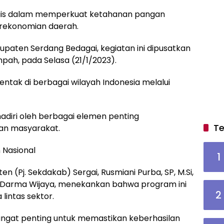
tegis dalam memperkuat ketahanan pangan
erekonomian daerah.
paten Serdang Bedagai, kegiatan ini dipusatkan
mpah, pada Selasa (21/1/2023).
entak di berbagai wilayah Indonesia melalui
ihadiri oleh berbagai elemen penting
Te
an masyarakat.
 Nasional
1
 (Pj. Sekdakab) Sergai, Rusmiani Purba, SP, M.Si,
H. Darma Wijaya, menekankan bahwa program ini
2
lintas sektor.
 sangat penting untuk memastikan keberhasilan