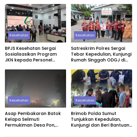
Kesehatan Gratis untuk
Pekan Olahraga dan
Warga
Rohani 2026
Kesehatan
Kesehatan
BPJS Kesehatan Sergai
Satreskrim Polres Sergai
Sosialisasikan Program
Tebar Kepedulian, Kunjungi
JKN kepada Personel
Rumah Singgah ODGJ di
Polres Sergai
Teluk Mengkudu
Kesehatan
Kesehatan
Asap Pembakaran Batok
Brimob Polda Sumut
Kelapa Selimuti
Tunjukkan Kepedulian,
Permukiman Desa Pon,
Kunjungi dan Beri Bantuan
Warga Keluhkan
kepada Personel yang
Gangguan Kesehatan dan
Sakit Menahun