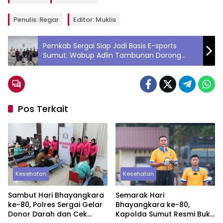
Penulis: Regar
Editor: Muklis
Pemkab Sergai Siap Jadi Basis E-sports
Sumut: Wabup Adlin Tambunan Dorong
Prestasi dan Ekonomi Digital Lokal
Pos Terkait
Kesehatan
Kesehatan
Sambut Hari Bhayangkara
Semarak Hari
ke-80, Polres Sergai Gelar
Bhayangkara ke-80,
Donor Darah dan Cek
Kapolda Sumut Resmi Buka