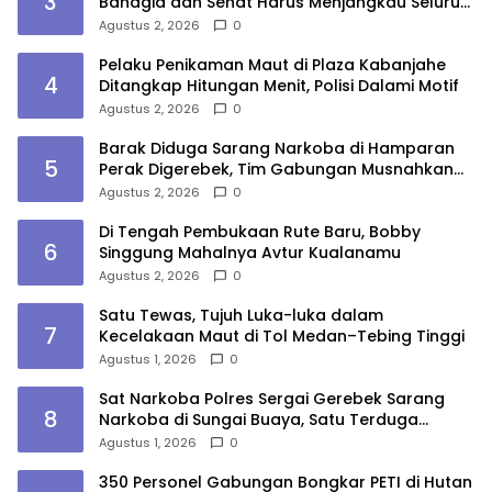
3
Bahagia dan Sehat Harus Menjangkau Seluruh
Sudut Kota Medan
Agustus 2, 2026
0
Pelaku Penikaman Maut di Plaza Kabanjahe
4
Ditangkap Hitungan Menit, Polisi Dalami Motif
Agustus 2, 2026
0
Barak Diduga Sarang Narkoba di Hamparan
5
Perak Digerebek, Tim Gabungan Musnahkan
Lokasi
Agustus 2, 2026
0
Di Tengah Pembukaan Rute Baru, Bobby
6
Singgung Mahalnya Avtur Kualanamu
Agustus 2, 2026
0
Satu Tewas, Tujuh Luka-luka dalam
7
Kecelakaan Maut di Tol Medan–Tebing Tinggi
Agustus 1, 2026
0
Sat Narkoba Polres Sergai Gerebek Sarang
8
Narkoba di Sungai Buaya, Satu Terduga
Pelaku Diamankan
Agustus 1, 2026
0
350 Personel Gabungan Bongkar PETI di Hutan