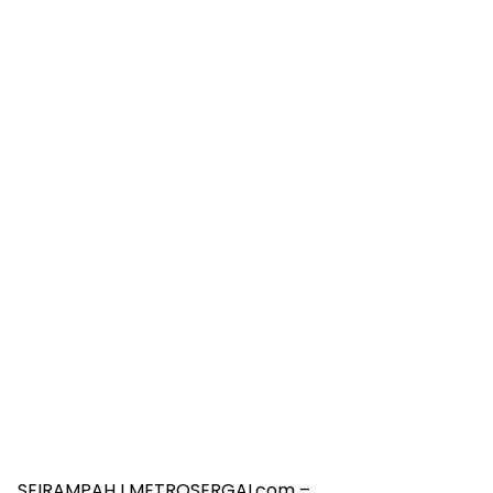
SEIRAMPAH I METROSERGAI.com –