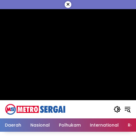
Langsung
×
ke
konten
Daerah
Nasional
Polhukam
International
Reli