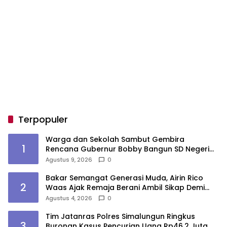
Terpopuler
Warga dan Sekolah Sambut Gembira
1
Rencana Gubernur Bobby Bangun SD Negeri
Lasara di Nias Utara
Agustus 9, 2026
0
Bakar Semangat Generasi Muda, Airin Rico
2
Waas Ajak Remaja Berani Ambil Sikap Demi
Masa Depan
Agustus 4, 2026
0
Tim Jatanras Polres Simalungun Ringkus
3
Buronan Kasus Pencurian Uang Rp46,2 Juta