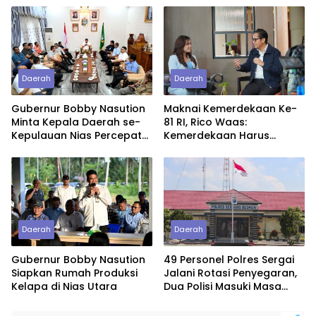
Utara
Daerah
Daerah
Gubernur Bobby Nasution
Maknai Kemerdekaan Ke-
Minta Kepala Daerah se-
81 RI, Rico Waas:
Kepulauan Nias Percepat
Kemerdekaan Harus
Usulan BKP 2027
Dirasakan Masyarakat
Lewat Peningkatan
Pelayanan Primer
Daerah
Daerah
Gubernur Bobby Nasution
49 Personel Polres Sergai
Siapkan Rumah Produksi
Jalani Rotasi Penyegaran,
Kelapa di Nias Utara
Dua Polisi Masuki Masa
Purnawirawan