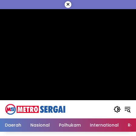
Langsung
×
ke
konten
Daerah
Nasional
Polhukam
International
Reli