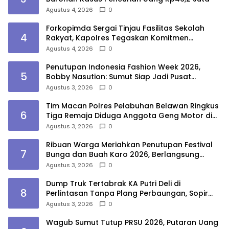
Agustus 4, 2026
0
Forkopimda Sergai Tinjau Fasilitas Sekolah
4
Rakyat, Kapolres Tegaskan Komitmen
Ciptakan Lingkungan Belajar Aman dan
Agustus 4, 2026
0
Kondusif
Penutupan Indonesia Fashion Week 2026,
5
Bobby Nasution: Sumut Siap Jadi Pusat
Fashion Indonesia Lewat Wastra
Agustus 3, 2026
0
Tim Macan Polres Pelabuhan Belawan Ringkus
6
Tiga Remaja Diduga Anggota Geng Motor di
Marelan
Agustus 3, 2026
0
Ribuan Warga Meriahkan Penutupan Festival
7
Bunga dan Buah Karo 2026, Berlangsung
Aman di Bawah Pengamanan Gabungan
Agustus 3, 2026
0
Dump Truk Tertabrak KA Putri Deli di
8
Perlintasan Tanpa Plang Perbaungan, Sopir
Tewas
Agustus 3, 2026
0
Wagub Sumut Tutup PRSU 2026, Putaran Uang