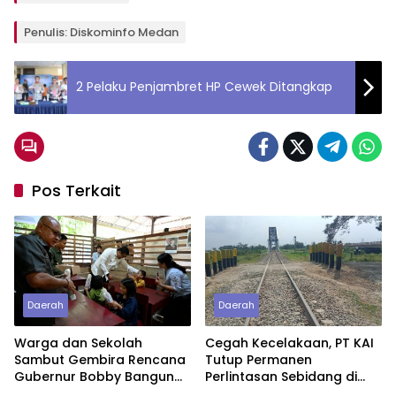
Penulis: Diskominfo Medan
2 Pelaku Penjambret HP Cewek Ditangkap
Pos Terkait
Daerah
Daerah
Warga dan Sekolah
Cegah Kecelakaan, PT KAI
Sambut Gembira Rencana
Tutup Permanen
Gubernur Bobby Bangun
Perlintasan Sebidang di
SD Negeri Lasara di Nias
Pasiran Perbaungan