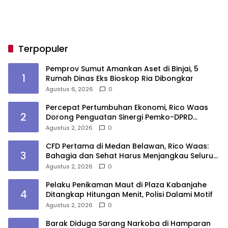
Terpopuler
Pemprov Sumut Amankan Aset di Binjai, 5
1
Rumah Dinas Eks Bioskop Ria Dibongkar
Agustus 6, 2026
0
Percepat Pertumbuhan Ekonomi, Rico Waas
2
Dorong Penguatan Sinergi Pemko-DPRD
Medan
Agustus 2, 2026
0
CFD Pertama di Medan Belawan, Rico Waas:
3
Bahagia dan Sehat Harus Menjangkau Seluruh
Sudut Kota Medan
Agustus 2, 2026
0
Pelaku Penikaman Maut di Plaza Kabanjahe
4
Ditangkap Hitungan Menit, Polisi Dalami Motif
Agustus 2, 2026
0
Barak Diduga Sarang Narkoba di Hamparan