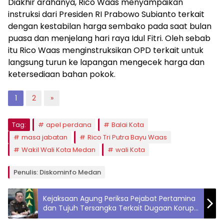
Diakhir arahanya, Rico Waas menyampaikan
instruksi dari Presiden RI Prabowo Subianto terkait
dengan kestabilan harga sembako pada saat bulan
puasa dan menjelang hari raya Idul Fitri. Oleh sebab
itu Rico Waas menginstruksikan OPD terkait untuk
langsung turun ke lapangan mengecek harga dan
ketersediaan bahan pokok.
1
2
»
Tag:
apel perdana
Balai Kota
masa jabatan
Rico Tri Putra Bayu Waas
Wakil Wali Kota Medan
wali Kota
Penulis: Diskominfo Medan
Kejaksaan Agung Periksa Pejabat Pertamina
dan Tujuh Tersangka Terkait Dugaan Korupsi
Minyak Mentah