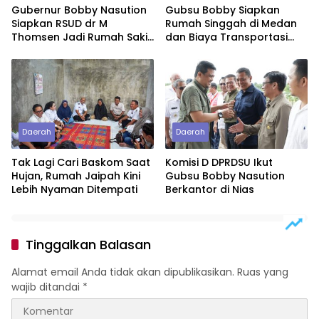
Gubernur Bobby Nasution
Gubsu Bobby Siapkan
Siapkan RSUD dr M
Rumah Singgah di Medan
Thomsen Jadi Rumah Sakit
dan Biaya Transportasi
Regional Kepulauan Nias
untuk Bayi Rujukan
Penderita Suspek Leukemia
Asal Nias Barat
Daerah
Daerah
Tak Lagi Cari Baskom Saat
Komisi D DPRDSU Ikut
Hujan, Rumah Jaipah Kini
Gubsu Bobby Nasution
Lebih Nyaman Ditempati
Berkantor di Nias
Tinggalkan Balasan
Alamat email Anda tidak akan dipublikasikan.
Ruas yang
wajib ditandai
*