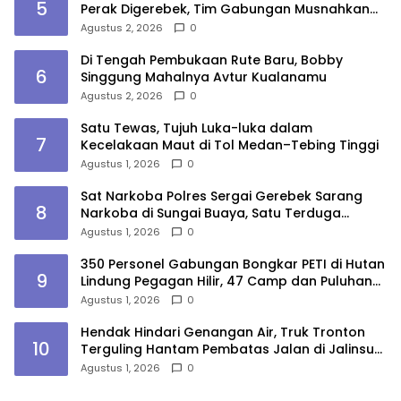
5
Perak Digerebek, Tim Gabungan Musnahkan
Lokasi
Agustus 2, 2026
0
Di Tengah Pembukaan Rute Baru, Bobby
6
Singgung Mahalnya Avtur Kualanamu
Agustus 2, 2026
0
Satu Tewas, Tujuh Luka-luka dalam
7
Kecelakaan Maut di Tol Medan–Tebing Tinggi
Agustus 1, 2026
0
Sat Narkoba Polres Sergai Gerebek Sarang
8
Narkoba di Sungai Buaya, Satu Terduga
Pelaku Diamankan
Agustus 1, 2026
0
350 Personel Gabungan Bongkar PETI di Hutan
9
Lindung Pegagan Hilir, 47 Camp dan Puluhan
Peralatan Dimusnahkan
Agustus 1, 2026
0
Hendak Hindari Genangan Air, Truk Tronton
10
Terguling Hantam Pembatas Jalan di Jalinsum
Sergai
Agustus 1, 2026
0