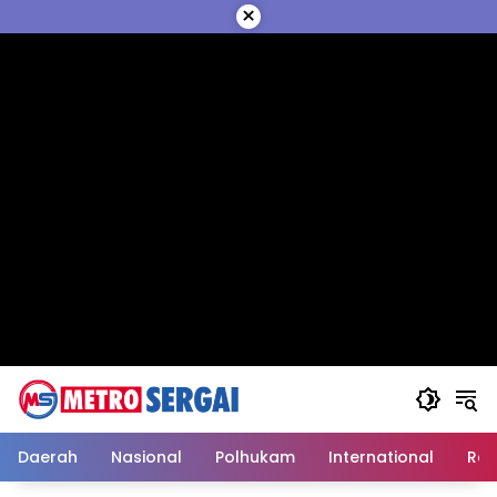
Langsung
×
ke
konten
Daerah
Nasional
Polhukam
International
Reli