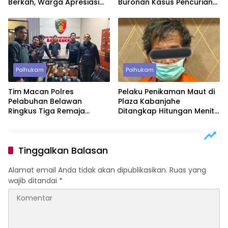
Berkah, Warga Apresiasi
Buronan Kasus Pencurian
Tindakan Tegas Aparat
Uang Rp46,2 Juta
Polhukam
Polhukam
Tim Macan Polres
Pelaku Penikaman Maut di
Pelabuhan Belawan
Plaza Kabanjahe
Ringkus Tiga Remaja
Ditangkap Hitungan Menit,
Diduga Anggota Geng
Polisi Dalami Motif
Motor di Marelan
Tinggalkan Balasan
Alamat email Anda tidak akan dipublikasikan.
Ruas yang
wajib ditandai
*