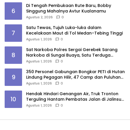
Di Tengah Pembukaan Rute Baru, Bobby
6
Singgung Mahalnya Avtur Kualanamu
Agustus 2, 2026
0
Satu Tewas, Tujuh Luka-luka dalam
7
Kecelakaan Maut di Tol Medan–Tebing Tinggi
Agustus 1, 2026
0
Sat Narkoba Polres Sergai Gerebek Sarang
8
Narkoba di Sungai Buaya, Satu Terduga
Pelaku Diamankan
Agustus 1, 2026
0
350 Personel Gabungan Bongkar PETI di Hutan
9
Lindung Pegagan Hilir, 47 Camp dan Puluhan
Peralatan Dimusnahkan
Agustus 1, 2026
0
Hendak Hindari Genangan Air, Truk Tronton
10
Terguling Hantam Pembatas Jalan di Jalinsum
Sergai
Agustus 1, 2026
0