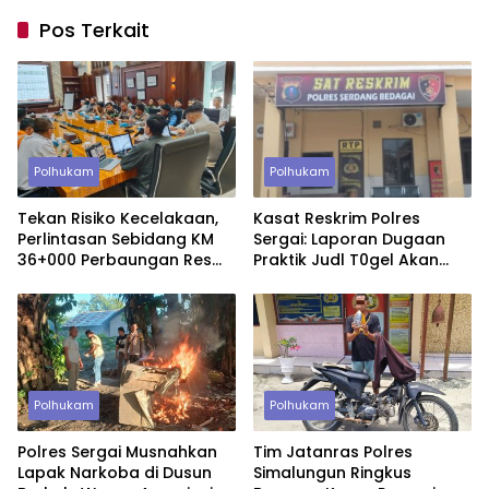
Pos Terkait
Polhukam
Polhukam
Tekan Risiko Kecelakaan,
Kasat Reskrim Polres
Perlintasan Sebidang KM
Sergai: Laporan Dugaan
36+000 Perbaungan Resmi
Praktik Judl T0gel Akan
Ditutup Permanen
Segera Ditindaklanjuti
Polhukam
Polhukam
Polres Sergai Musnahkan
Tim Jatanras Polres
Lapak Narkoba di Dusun
Simalungun Ringkus