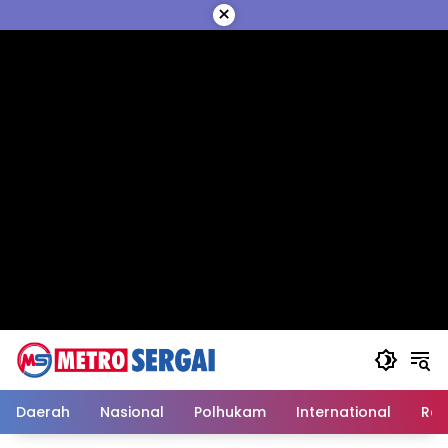
Langsung
×
ke
konten
Daerah
Nasional
Polhukam
International
Reli