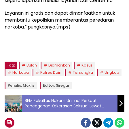
segera laporkan melalui layanan Call Center 110.
Layanan ini gratis dan dapat dimanfaatkan untuk
membantu kepolisian memberantas peredaran
narkoba,” pungkasnya.(mps)
Tag:
Bulan
Diamankan
Kasus
Narkoba
Polres Dairi
Tersangka
Ungkap
Penulis: Muklis
Editor: Siregar
BEM Fakultas Hukum Unimal Perkuat
Pencegahan Kekerasan Seksual Lewat
Seminar Edukatif