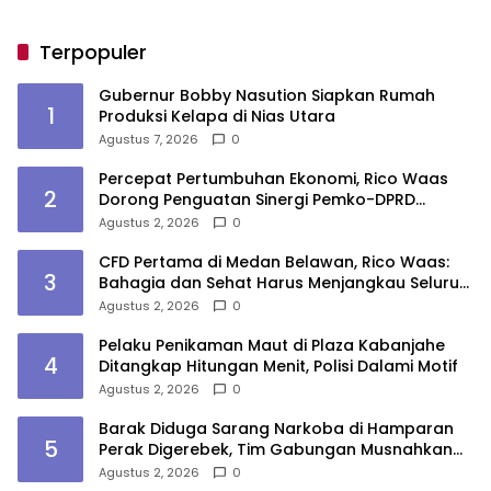
Terpopuler
Gubernur Bobby Nasution Siapkan Rumah
1
Produksi Kelapa di Nias Utara
Agustus 7, 2026
0
Percepat Pertumbuhan Ekonomi, Rico Waas
2
Dorong Penguatan Sinergi Pemko-DPRD
Medan
Agustus 2, 2026
0
CFD Pertama di Medan Belawan, Rico Waas:
3
Bahagia dan Sehat Harus Menjangkau Seluruh
Sudut Kota Medan
Agustus 2, 2026
0
Pelaku Penikaman Maut di Plaza Kabanjahe
4
Ditangkap Hitungan Menit, Polisi Dalami Motif
Agustus 2, 2026
0
Barak Diduga Sarang Narkoba di Hamparan
5
Perak Digerebek, Tim Gabungan Musnahkan
Lokasi
Agustus 2, 2026
0