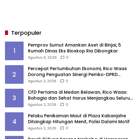
Terpopuler
Pemprov Sumut Amankan Aset di Binjai, 5
1
Rumah Dinas Eks Bioskop Ria Dibongkar
Agustus 6, 2026
0
Percepat Pertumbuhan Ekonomi, Rico Waas
2
Dorong Penguatan Sinergi Pemko-DPRD
Medan
Agustus 2, 2026
0
CFD Pertama di Medan Belawan, Rico Waas:
3
Bahagia dan Sehat Harus Menjangkau Seluruh
Sudut Kota Medan
Agustus 2, 2026
0
Pelaku Penikaman Maut di Plaza Kabanjahe
4
Ditangkap Hitungan Menit, Polisi Dalami Motif
Agustus 2, 2026
0