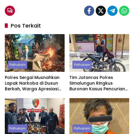
Pos Terkait
Polhukam
Polhukam
Polres Sergai Musnahkan
Tim Jatanras Polres
Lapak Narkoba di Dusun
Simalungun Ringkus
Berkah, Warga Apresiasi
Buronan Kasus Pencurian
Tindakan Tegas Aparat
Uang Rp46,2 Juta
Polhukam
Polhukam