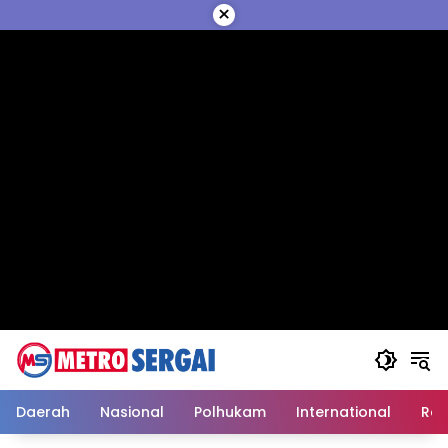
Langsung
×
ke
konten
Daerah
Nasional
Polhukam
International
Reli