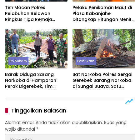
Tim Macan Polres
Pelaku Penikaman Maut di
Pelabuhan Belawan
Plaza Kabanjahe
Ringkus Tiga Remaja
Ditangkap Hitungan Menit,
Diduga Anggota Geng
Polisi Dalami Motif
Motor di Marelan
Polhukam
Polhukam
Barak Diduga Sarang
Sat Narkoba Polres Sergai
Narkoba di Hamparan
Gerebek Sarang Narkoba
Perak Digerebek, Tim
di Sungai Buaya, Satu
Gabungan Musnahkan
Terduga Pelaku
Lokasi
Diamankan
Tinggalkan Balasan
Alamat email Anda tidak akan dipublikasikan.
Ruas yang
wajib ditandai
*