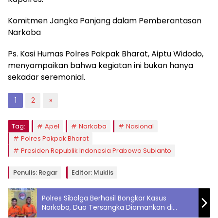
Komitmen Jangka Panjang dalam Pemberantasan
Narkoba
Ps. Kasi Humas Polres Pakpak Bharat, Aiptu Widodo,
menyampaikan bahwa kegiatan ini bukan hanya
sekadar seremonial.
1
2
»
Tag:
Apel
Narkoba
Nasional
Polres Pakpak Bharat
Presiden Republik Indonesia Prabowo Subianto
Penulis: Regar
Editor: Muklis
Polres Sibolga Berhasil Bongkar Kasus
Narkoba, Dua Tersangka Diamankan di
Nusantara Homestay