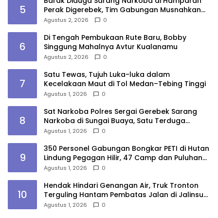
Barak Diduga Sarang Narkoba di Hamparan
5
Perak Digerebek, Tim Gabungan Musnahkan
Lokasi
Agustus 2, 2026
0
Di Tengah Pembukaan Rute Baru, Bobby
6
Singgung Mahalnya Avtur Kualanamu
Agustus 2, 2026
0
Satu Tewas, Tujuh Luka-luka dalam
7
Kecelakaan Maut di Tol Medan–Tebing Tinggi
Agustus 1, 2026
0
Sat Narkoba Polres Sergai Gerebek Sarang
8
Narkoba di Sungai Buaya, Satu Terduga
Pelaku Diamankan
Agustus 1, 2026
0
350 Personel Gabungan Bongkar PETI di Hutan
9
Lindung Pegagan Hilir, 47 Camp dan Puluhan
Peralatan Dimusnahkan
Agustus 1, 2026
0
Hendak Hindari Genangan Air, Truk Tronton
10
Terguling Hantam Pembatas Jalan di Jalinsum
Sergai
Agustus 1, 2026
0