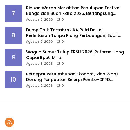
Ribuan Warga Meriahkan Penutupan Festival
7
Bunga dan Buah Karo 2026, Berlangsung
Aman di Bawah Pengamanan Gabungan
Agustus 3, 2026
0
Dump Truk Tertabrak KA Putri Deli di
8
Perlintasan Tanpa Plang Perbaungan, Sopir
Tewas
Agustus 3, 2026
0
Wagub Sumut Tutup PRSU 2026, Putaran Uang
9
Capai Rp50 Miliar
Agustus 3, 2026
0
Percepat Pertumbuhan Ekonomi, Rico Waas
10
Dorong Penguatan Sinergi Pemko-DPRD
Medan
Agustus 2, 2026
0