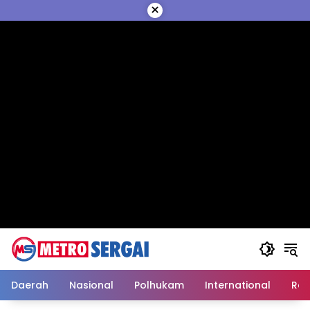
Langsung
×
ke
konten
Daerah
Nasional
Polhukam
International
Reli