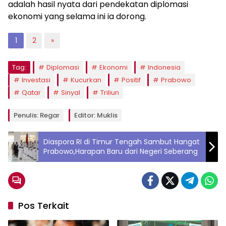
adalah hasil nyata dari pendekatan diplomasi
ekonomi yang selama ini ia dorong.
1
2
»
Tag:
Diplomasi
Ekonomi
Indonesia
Investasi
Kucurkan
Positif
Prabowo
Qatar
Sinyal
Triliun
Penulis: Regar
Editor: Muklis
Diaspora RI di Timur Tengah Sambut Hangat
Prabowo,Harapan Baru dari Negeri Seberang
Pos Terkait