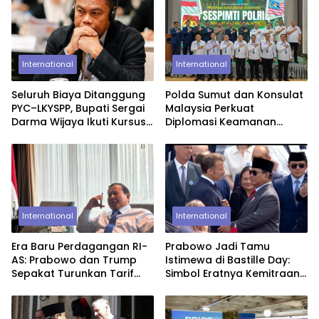
International
International
Seluruh Biaya Ditanggung
Polda Sumut dan Konsulat
PYC–LKYSPP, Bupati Sergai
Malaysia Perkuat
Darma Wijaya Ikuti Kursus
Diplomasi Keamanan
Kepemimpinan di
Lewat Lawatan Akademik
Singapura
Sespimti Polri
International
International
Era Baru Perdagangan RI-
Prabowo Jadi Tamu
AS: Prabowo dan Trump
Istimewa di Bastille Day:
Sepakat Turunkan Tarif
Simbol Eratnya Kemitraan
Impor ke 19%
Indonesia-Prancis