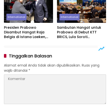
International
International
Presiden Prabowo
Sambutan Hangat untuk
Disambut Hangat Raja
Prabowo di Debut KTT
Belgia di Istana Laeken,
BRICS, Lula Soroti
Tutup Kunjungan
Semangat Bandung
Kenegaraan dengan
Pertemuan Empat Mata
Tinggalkan Balasan
Alamat email Anda tidak akan dipublikasikan.
Ruas yang
wajib ditandai
*