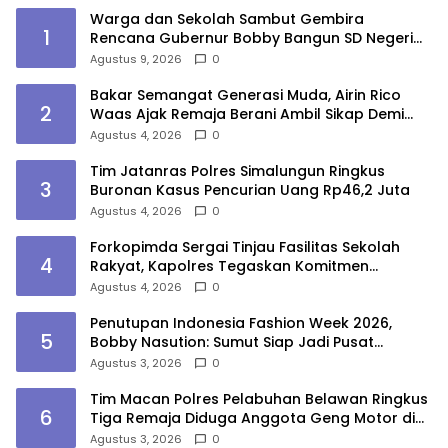
Warga dan Sekolah Sambut Gembira
1
Rencana Gubernur Bobby Bangun SD Negeri
Lasara di Nias Utara
Agustus 9, 2026
0
Bakar Semangat Generasi Muda, Airin Rico
2
Waas Ajak Remaja Berani Ambil Sikap Demi
Masa Depan
Agustus 4, 2026
0
Tim Jatanras Polres Simalungun Ringkus
3
Buronan Kasus Pencurian Uang Rp46,2 Juta
Agustus 4, 2026
0
Forkopimda Sergai Tinjau Fasilitas Sekolah
4
Rakyat, Kapolres Tegaskan Komitmen
Ciptakan Lingkungan Belajar Aman dan
Agustus 4, 2026
0
Kondusif
Penutupan Indonesia Fashion Week 2026,
5
Bobby Nasution: Sumut Siap Jadi Pusat
Fashion Indonesia Lewat Wastra
Agustus 3, 2026
0
Tim Macan Polres Pelabuhan Belawan Ringkus
6
Tiga Remaja Diduga Anggota Geng Motor di
Marelan
Agustus 3, 2026
0