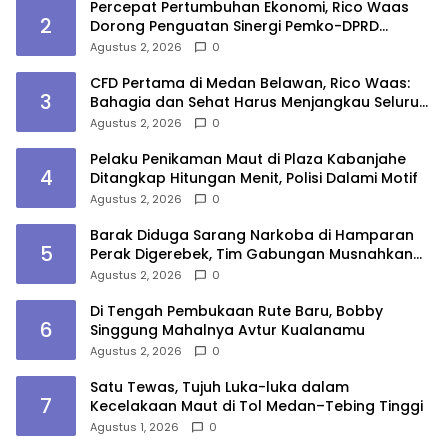
Percepat Pertumbuhan Ekonomi, Rico Waas
2
Dorong Penguatan Sinergi Pemko-DPRD
Medan
Agustus 2, 2026
0
CFD Pertama di Medan Belawan, Rico Waas:
3
Bahagia dan Sehat Harus Menjangkau Seluruh
Sudut Kota Medan
Agustus 2, 2026
0
Pelaku Penikaman Maut di Plaza Kabanjahe
4
Ditangkap Hitungan Menit, Polisi Dalami Motif
Agustus 2, 2026
0
Barak Diduga Sarang Narkoba di Hamparan
5
Perak Digerebek, Tim Gabungan Musnahkan
Lokasi
Agustus 2, 2026
0
Di Tengah Pembukaan Rute Baru, Bobby
6
Singgung Mahalnya Avtur Kualanamu
Agustus 2, 2026
0
Satu Tewas, Tujuh Luka-luka dalam
7
Kecelakaan Maut di Tol Medan–Tebing Tinggi
Agustus 1, 2026
0