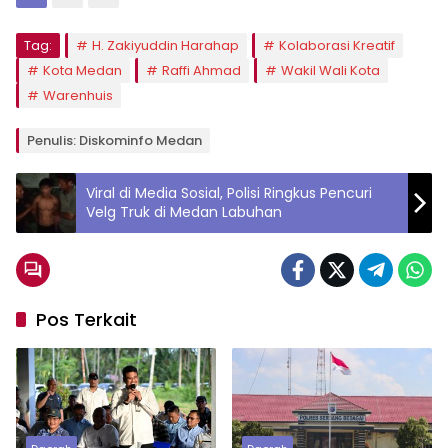
Tag:
H. Zakiyuddin Harahap
Kolaborasi Kreatif
Kota Medan
Raffi Ahmad
Wakil Wali Kota
Warenhuis
Penulis: Diskominfo Medan
Viral di Media Sosial, Polisi Ringkus Pencuri
Velg Truk di Medan Labuhan
Pos Terkait