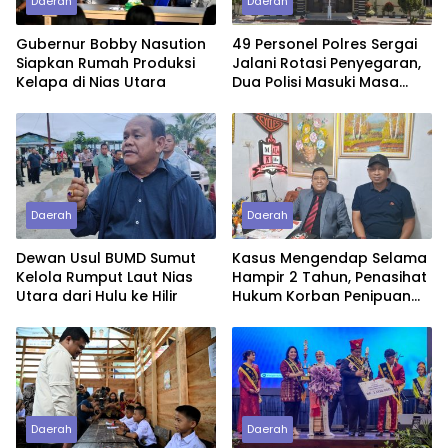
Daerah
Daerah
Gubernur Bobby Nasution
49 Personel Polres Sergai
Siapkan Rumah Produksi
Jalani Rotasi Penyegaran,
Kelapa di Nias Utara
Dua Polisi Masuki Masa
Purnawirawan
Daerah
Daerah
Dewan Usul BUMD Sumut
Kasus Mengendap Selama
Kelola Rumput Laut Nias
Hampir 2 Tahun, Penasihat
Utara dari Hulu ke Hilir
Hukum Korban Penipuan
Pertanyakan
Profesionalitas Penyidik
Polres Tebing Tinggi
Daerah
Daerah