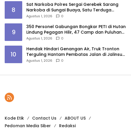
Sat Narkoba Polres Sergai Gerebek Sarang
8
Narkoba di Sungai Buaya, Satu Terduga
Pelaku Diamankan
Agustus 1, 2026
0
350 Personel Gabungan Bongkar PETI di Hutan
9
Lindung Pegagan Hilir, 47 Camp dan Puluhan
Peralatan Dimusnahkan
Agustus 1, 2026
0
Hendak Hindari Genangan Air, Truk Tronton
10
Terguling Hantam Pembatas Jalan di Jalinsum
Sergai
Agustus 1, 2026
0
Kode Etik
Contact Us
ABOUT US
Pedoman Media Siber
Redaksi