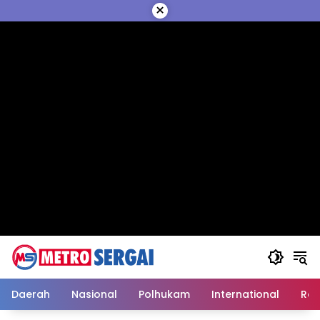
Langsung
×
ke
konten
Daerah
Nasional
Polhukam
International
Reli