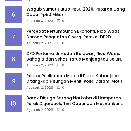
Wagub Sumut Tutup PRSU 2026, Putaran Uang
6
Capai Rp50 Miliar
Agustus 3, 2026
0
Percepat Pertumbuhan Ekonomi, Rico Waas
7
Dorong Penguatan Sinergi Pemko-DPRD
Medan
Agustus 2, 2026
0
CFD Pertama di Medan Belawan, Rico Waas:
8
Bahagia dan Sehat Harus Menjangkau Seluruh
Sudut Kota Medan
Agustus 2, 2026
0
Pelaku Penikaman Maut di Plaza Kabanjahe
9
Ditangkap Hitungan Menit, Polisi Dalami Motif
Agustus 2, 2026
0
Barak Diduga Sarang Narkoba di Hamparan
10
Perak Digerebek, Tim Gabungan Musnahkan
Lokasi
Agustus 2, 2026
0