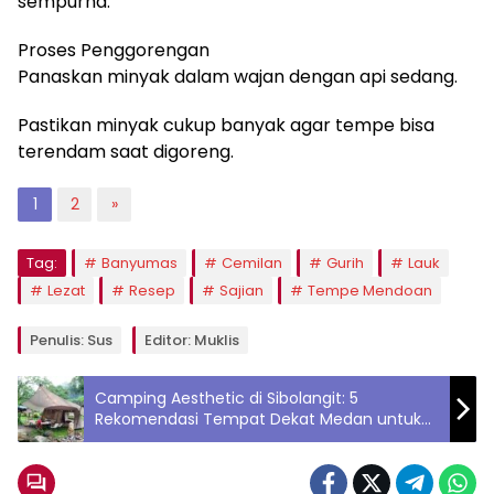
sempurna.
Proses Penggorengan
Panaskan minyak dalam wajan dengan api sedang.
Pastikan minyak cukup banyak agar tempe bisa
terendam saat digoreng.
1
2
»
Tag:
Banyumas
Cemilan
Gurih
Lauk
Lezat
Resep
Sajian
Tempe Mendoan
Penulis: Sus
Editor: Muklis
Camping Aesthetic di Sibolangit: 5
Rekomendasi Tempat Dekat Medan untuk
Liburan Alam yang Instagramable