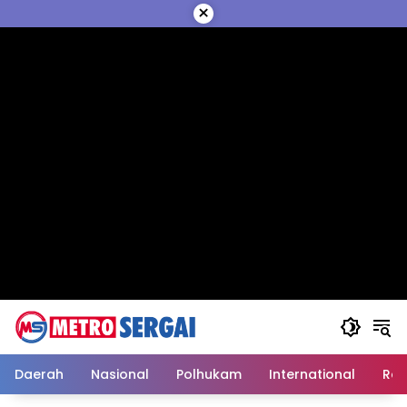
Langsung
×
ke
konten
Daerah
Nasional
Polhukam
International
Reli