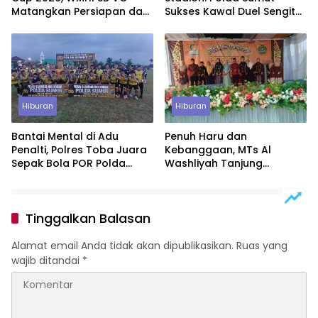
Matangkan Persiapan dan
Sukses Kawal Duel Sengit
Bidik Hasil Terbaik
Indonesia vs Vietnam
Hiburan
Hiburan
Bantai Mental di Adu
Penuh Haru dan
Penalti, Polres Toba Juara
Kebanggaan, MTs Al
Sepak Bola POR Polda
Washliyah Tanjung
Sumut 2026
Morawa Gelar Pelepasan
Siswa Tahun Ajaran 2026
Tinggalkan Balasan
Alamat email Anda tidak akan dipublikasikan.
Ruas yang
wajib ditandai
*