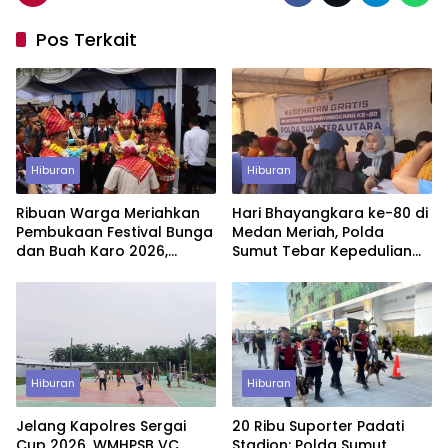
Pos Terkait
Hiburan
Hiburan
Ribuan Warga Meriahkan
Hari Bhayangkara ke-80 di
Pembukaan Festival Bunga
Medan Meriah, Polda
dan Buah Karo 2026,
Sumut Tebar Kepedulian
Pengamanan Gabungan
Lewat CFD dan Layanan
Berjalan Maksimal
Gratis untuk Warga
Hiburan
Hiburan
Jelang Kapolres Sergai
20 Ribu Suporter Padati
Cup 2026, WMHPSB VC
Stadion: Polda Sumut