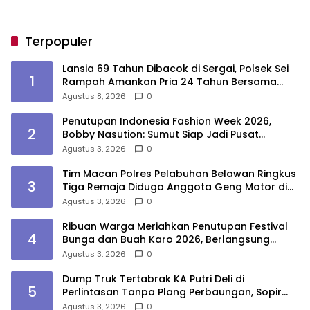
Terpopuler
Lansia 69 Tahun Dibacok di Sergai, Polsek Sei
1
Rampah Amankan Pria 24 Tahun Bersama
Parang
Agustus 8, 2026
0
Penutupan Indonesia Fashion Week 2026,
2
Bobby Nasution: Sumut Siap Jadi Pusat
Fashion Indonesia Lewat Wastra
Agustus 3, 2026
0
Tim Macan Polres Pelabuhan Belawan Ringkus
3
Tiga Remaja Diduga Anggota Geng Motor di
Marelan
Agustus 3, 2026
0
Ribuan Warga Meriahkan Penutupan Festival
4
Bunga dan Buah Karo 2026, Berlangsung
Aman di Bawah Pengamanan Gabungan
Agustus 3, 2026
0
Dump Truk Tertabrak KA Putri Deli di
5
Perlintasan Tanpa Plang Perbaungan, Sopir
Tewas
Agustus 3, 2026
0