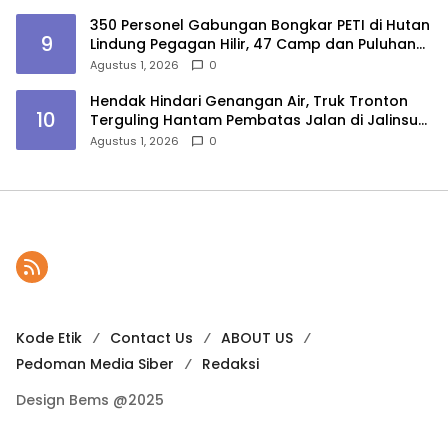
350 Personel Gabungan Bongkar PETI di Hutan
9
Lindung Pegagan Hilir, 47 Camp dan Puluhan
Peralatan Dimusnahkan
Agustus 1, 2026
0
Hendak Hindari Genangan Air, Truk Tronton
10
Terguling Hantam Pembatas Jalan di Jalinsum
Sergai
Agustus 1, 2026
0
Kode Etik
Contact Us
ABOUT US
Pedoman Media Siber
Redaksi
Design Bems @2025