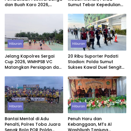
dan Buah Karo 2026,
Sumut Tebar Kepedulian
Pengamanan Gabungan
Lewat CFD dan Layanan
Berjalan Maksimal
Gratis untuk Warga
Hiburan
Hiburan
Jelang Kapolres Sergai
20 Ribu Suporter Padati
Cup 2026, WMHPSB VC
Stadion: Polda Sumut
Matangkan Persiapan dan
Sukses Kawal Duel Sengit
Bidik Hasil Terbaik
Indonesia vs Vietnam
Hiburan
Hiburan
Bantai Mental di Adu
Penuh Haru dan
Penalti, Polres Toba Juara
Kebanggaan, MTs Al
Sepak Bola POR Polda
Washliyah Tanjung