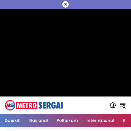
Langsung
×
ke
konten
Daerah
Nasional
Polhukam
International
Reli