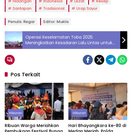
Hidangan
Indonesia
Lezat
Resep
Santapan
Tradisional
Urap Sayur
Penulis: Regar
Editor: Muklis
Operasi Keselamatan Toba 2025:
Meningkatkan Kesadaran Lalu Lintas untuk
Menjaga Keamanan di Sumatera Utara
Pos Terkait
Hiburan
Hiburan
Ribuan Warga Meriahkan
Hari Bhayangkara ke-80 di
Pembukaan Festival Bunga
Medan Meriah, Polda