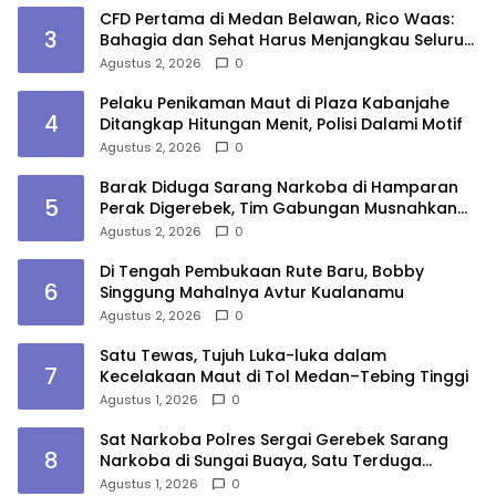
CFD Pertama di Medan Belawan, Rico Waas:
3
Bahagia dan Sehat Harus Menjangkau Seluruh
Sudut Kota Medan
Agustus 2, 2026
0
Pelaku Penikaman Maut di Plaza Kabanjahe
4
Ditangkap Hitungan Menit, Polisi Dalami Motif
Agustus 2, 2026
0
Barak Diduga Sarang Narkoba di Hamparan
5
Perak Digerebek, Tim Gabungan Musnahkan
Lokasi
Agustus 2, 2026
0
Di Tengah Pembukaan Rute Baru, Bobby
6
Singgung Mahalnya Avtur Kualanamu
Agustus 2, 2026
0
Satu Tewas, Tujuh Luka-luka dalam
7
Kecelakaan Maut di Tol Medan–Tebing Tinggi
Agustus 1, 2026
0
Sat Narkoba Polres Sergai Gerebek Sarang
8
Narkoba di Sungai Buaya, Satu Terduga
Pelaku Diamankan
Agustus 1, 2026
0