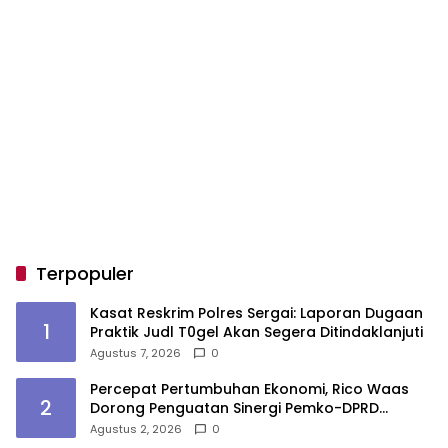
Terpopuler
Kasat Reskrim Polres Sergai: Laporan Dugaan
1
Praktik Judl T0gel Akan Segera Ditindaklanjuti
Agustus 7, 2026
0
Percepat Pertumbuhan Ekonomi, Rico Waas
2
Dorong Penguatan Sinergi Pemko-DPRD
Medan
Agustus 2, 2026
0