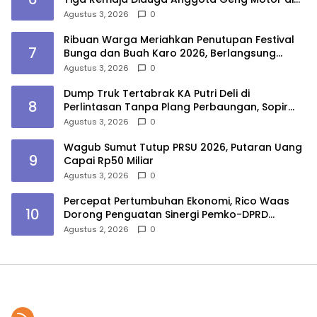
Marelan
Agustus 3, 2026
0
Ribuan Warga Meriahkan Penutupan Festival
7
Bunga dan Buah Karo 2026, Berlangsung
Aman di Bawah Pengamanan Gabungan
Agustus 3, 2026
0
Dump Truk Tertabrak KA Putri Deli di
8
Perlintasan Tanpa Plang Perbaungan, Sopir
Tewas
Agustus 3, 2026
0
Wagub Sumut Tutup PRSU 2026, Putaran Uang
9
Capai Rp50 Miliar
Agustus 3, 2026
0
Percepat Pertumbuhan Ekonomi, Rico Waas
10
Dorong Penguatan Sinergi Pemko-DPRD
Medan
Agustus 2, 2026
0