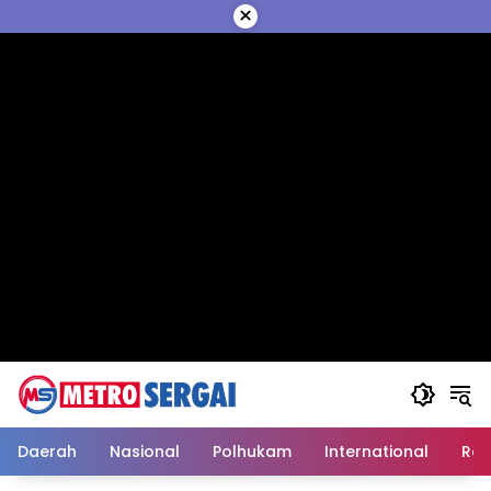
Langsung
×
ke
konten
Daerah
Nasional
Polhukam
International
Reli