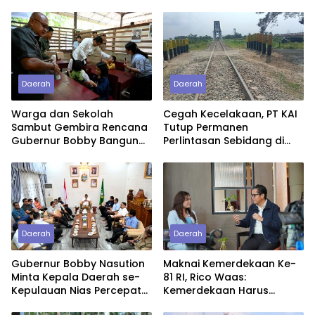
Daerah
Daerah
Warga dan Sekolah
Cegah Kecelakaan, PT KAI
Sambut Gembira Rencana
Tutup Permanen
Gubernur Bobby Bangun
Perlintasan Sebidang di
SD Negeri Lasara di Nias
Pasiran Perbaungan
Utara
Daerah
Daerah
Gubernur Bobby Nasution
Maknai Kemerdekaan Ke-
Minta Kepala Daerah se-
81 RI, Rico Waas:
Kepulauan Nias Percepat
Kemerdekaan Harus
Usulan BKP 2027
Dirasakan Masyarakat