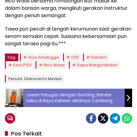
Rico Waas bersama rombongan ikut masuk ke
dalam barisan warga, mengikuti gerakan instruktur
dengan penuh semangat.
Tawa pun pecah di tengah kerumunan saat gerakan
senam semakin cepat. Suasana kebersamaan pun
sangat terasa pagi itu.***
Tag:
Arya Sinulingga
CFD
Dandim
Exco PSSI
Rico Waas
Sapa Warga Medan
Penulis: Diskominfo Medan
Lawan Petugas dengan Gunting, Bandar
Sabu di Raya Kahean Akhirnya Tumbang
Pos Terkait