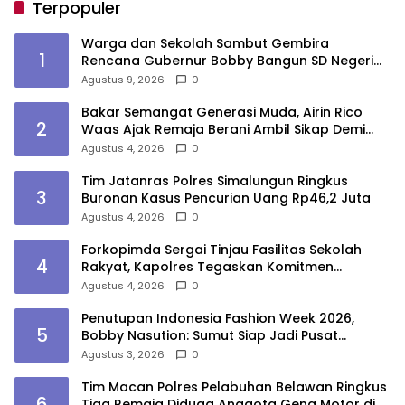
Terpopuler
Warga dan Sekolah Sambut Gembira
1
Rencana Gubernur Bobby Bangun SD Negeri
Lasara di Nias Utara
Agustus 9, 2026
0
Bakar Semangat Generasi Muda, Airin Rico
2
Waas Ajak Remaja Berani Ambil Sikap Demi
Masa Depan
Agustus 4, 2026
0
Tim Jatanras Polres Simalungun Ringkus
3
Buronan Kasus Pencurian Uang Rp46,2 Juta
Agustus 4, 2026
0
Forkopimda Sergai Tinjau Fasilitas Sekolah
4
Rakyat, Kapolres Tegaskan Komitmen
Ciptakan Lingkungan Belajar Aman dan
Agustus 4, 2026
0
Kondusif
Penutupan Indonesia Fashion Week 2026,
5
Bobby Nasution: Sumut Siap Jadi Pusat
Fashion Indonesia Lewat Wastra
Agustus 3, 2026
0
Tim Macan Polres Pelabuhan Belawan Ringkus
6
Tiga Remaja Diduga Anggota Geng Motor di