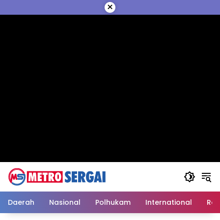
Langsung
×
ke
konten
Daerah
Nasional
Polhukam
International
Reli