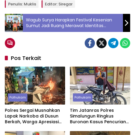
Penulis: Muklis
Editor: Siregar
Wagub Surya Harapkan Festival Kesenian
Sumut Jadi Ruang Merawat Identitas
Budaya dan Harmoni Keberagaman
Pos Terkait
Polhukam
Polhukam
Polres Sergai Musnahkan
Tim Jatanras Polres
Lapak Narkoba di Dusun
Simalungun Ringkus
Berkah, Warga Apresiasi
Buronan Kasus Pencurian
Tindakan Tegas Aparat
Uang Rp46,2 Juta