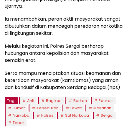
ujarnya.
Ia menambahkan, peran aktif masyarakat sangat
dibutuhkan dalam mencegah peredaran narkotika
di lingkungan sekitar.
Melalui kegiatan ini, Polres Sergai berharap
hubungan antara kepolisian dan masyarakat
semakin erat.
Serta mampu menciptakan situasi keamanan dan
ketertiban masyarakat (kamtibmas) yang aman
dan kondusif di Kabupaten Serdang Bedagai.(hps)
Tag:
Anti
Bagikan
Berkah
Edukasi
Jumat
Kepedulian
Lewat
Makanan
Narkoba
Polres
Sat Narkoba
Sergai
Tebar