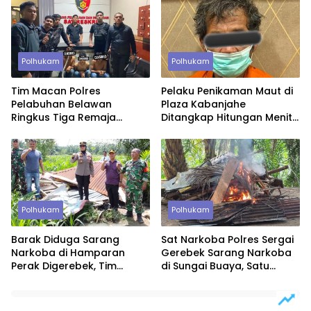
Polhukam
Polhukam
Tim Macan Polres
Pelaku Penikaman Maut di
Pelabuhan Belawan
Plaza Kabanjahe
Ringkus Tiga Remaja
Ditangkap Hitungan Menit,
Diduga Anggota Geng
Polisi Dalami Motif
Motor di Marelan
Polhukam
Polhukam
Barak Diduga Sarang
Sat Narkoba Polres Sergai
Narkoba di Hamparan
Gerebek Sarang Narkoba
Perak Digerebek, Tim
di Sungai Buaya, Satu
Gabungan Musnahkan
Terduga Pelaku
Lokasi
Diamankan