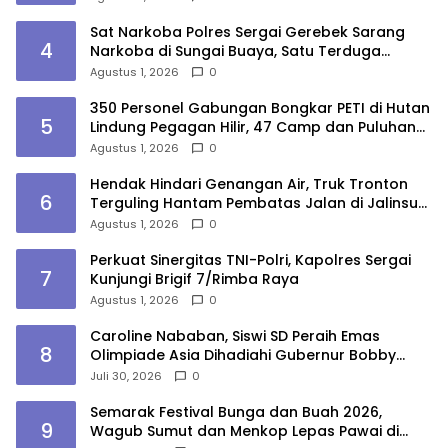
Sat Narkoba Polres Sergai Gerebek Sarang
4
Narkoba di Sungai Buaya, Satu Terduga
Pelaku Diamankan
Agustus 1, 2026
0
350 Personel Gabungan Bongkar PETI di Hutan
5
Lindung Pegagan Hilir, 47 Camp dan Puluhan
Peralatan Dimusnahkan
Agustus 1, 2026
0
Hendak Hindari Genangan Air, Truk Tronton
6
Terguling Hantam Pembatas Jalan di Jalinsum
Sergai
Agustus 1, 2026
0
Perkuat Sinergitas TNI-Polri, Kapolres Sergai
7
Kunjungi Brigif 7/Rimba Raya
Agustus 1, 2026
0
Caroline Nababan, Siswi SD Peraih Emas
8
Olimpiade Asia Dihadiahi Gubernur Bobby
Nasution Beasiswa Hingga Rumah
Juli 30, 2026
0
Semarak Festival Bunga dan Buah 2026,
9
Wagub Sumut dan Menkop Lepas Pawai di