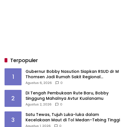
Terpopuler
Gubernur Bobby Nasution Siapkan RSUD dr M
1
Thomsen Jadi Rumah Sakit Regional
Kepulauan Nias
Agustus 6, 2026
0
Di Tengah Pembukaan Rute Baru, Bobby
2
Singgung Mahalnya Avtur Kualanamu
Agustus 2, 2026
0
Satu Tewas, Tujuh Luka-luka dalam
3
Kecelakaan Maut di Tol Medan–Tebing Tinggi
Agustus 1, 2026
0