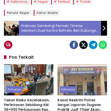
Satbrimob
Tegas
Terlibat
Tindak
Penulis: Regar
Editor: Muklis
Prabowo Sambangi Pemain Timnas
Sebelum Duel Kontra Bahrain, Beri Dukungan
Langsung
Pos Terkait
Polhukam
Polhukam
Tekan Risiko Kecelakaan,
Kasat Reskrim Polres
Perlintasan Sebidang KM
Sergai: Laporan Dugaan
36+000 Perbaungan Resmi
Praktik Judl T0gel Akan