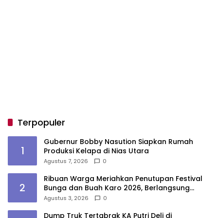
Terpopuler
Gubernur Bobby Nasution Siapkan Rumah
1
Produksi Kelapa di Nias Utara
Agustus 7, 2026
0
Ribuan Warga Meriahkan Penutupan Festival
2
Bunga dan Buah Karo 2026, Berlangsung
Aman di Bawah Pengamanan Gabungan
Agustus 3, 2026
0
Dump Truk Tertabrak KA Putri Deli di