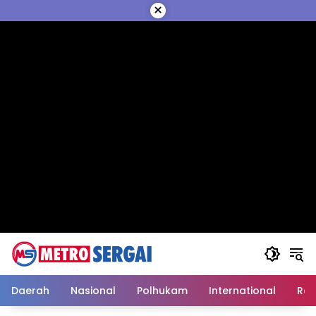
Langsung
×
ke
konten
Daerah
Nasional
Polhukam
International
Reli