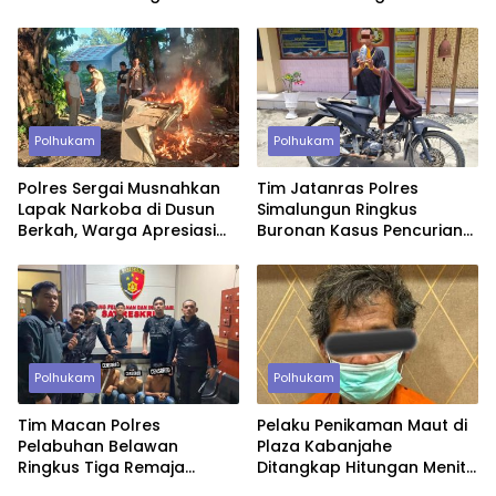
Ditutup Permanen
Segera Ditindaklanjuti
Polhukam
Polhukam
Polres Sergai Musnahkan
Tim Jatanras Polres
Lapak Narkoba di Dusun
Simalungun Ringkus
Berkah, Warga Apresiasi
Buronan Kasus Pencurian
Tindakan Tegas Aparat
Uang Rp46,2 Juta
Polhukam
Polhukam
Tim Macan Polres
Pelaku Penikaman Maut di
Pelabuhan Belawan
Plaza Kabanjahe
Ringkus Tiga Remaja
Ditangkap Hitungan Menit,
Diduga Anggota Geng
Polisi Dalami Motif