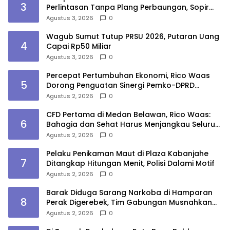
3
Perlintasan Tanpa Plang Perbaungan, Sopir
Tewas
Agustus 3, 2026
0
Wagub Sumut Tutup PRSU 2026, Putaran Uang
4
Capai Rp50 Miliar
Agustus 3, 2026
0
Percepat Pertumbuhan Ekonomi, Rico Waas
5
Dorong Penguatan Sinergi Pemko-DPRD
Medan
Agustus 2, 2026
0
CFD Pertama di Medan Belawan, Rico Waas:
6
Bahagia dan Sehat Harus Menjangkau Seluruh
Sudut Kota Medan
Agustus 2, 2026
0
Pelaku Penikaman Maut di Plaza Kabanjahe
7
Ditangkap Hitungan Menit, Polisi Dalami Motif
Agustus 2, 2026
0
Barak Diduga Sarang Narkoba di Hamparan
8
Perak Digerebek, Tim Gabungan Musnahkan
Lokasi
Agustus 2, 2026
0