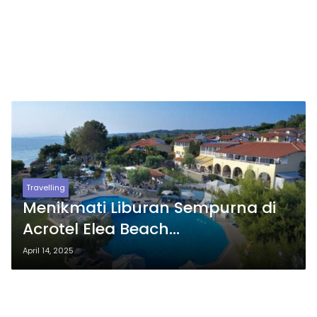
Travelling
Menikmati Liburan Sempurna di
Acrotel Elea Beach
Hotel,Kombinasi Indah
April 14, 2025
Pemandangan Laut, Kolam, dan
Paket All-Inclusive