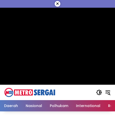
Langsung
×
ke
konten
Daerah
Nasional
Polhukam
International
Reli