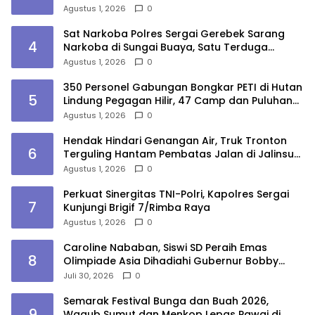
Agustus 1, 2026
0
Sat Narkoba Polres Sergai Gerebek Sarang
4
Narkoba di Sungai Buaya, Satu Terduga
Pelaku Diamankan
Agustus 1, 2026
0
350 Personel Gabungan Bongkar PETI di Hutan
5
Lindung Pegagan Hilir, 47 Camp dan Puluhan
Peralatan Dimusnahkan
Agustus 1, 2026
0
Hendak Hindari Genangan Air, Truk Tronton
6
Terguling Hantam Pembatas Jalan di Jalinsum
Sergai
Agustus 1, 2026
0
Perkuat Sinergitas TNI-Polri, Kapolres Sergai
7
Kunjungi Brigif 7/Rimba Raya
Agustus 1, 2026
0
Caroline Nababan, Siswi SD Peraih Emas
8
Olimpiade Asia Dihadiahi Gubernur Bobby
Nasution Beasiswa Hingga Rumah
Juli 30, 2026
0
Semarak Festival Bunga dan Buah 2026,
9
Wagub Sumut dan Menkop Lepas Pawai di