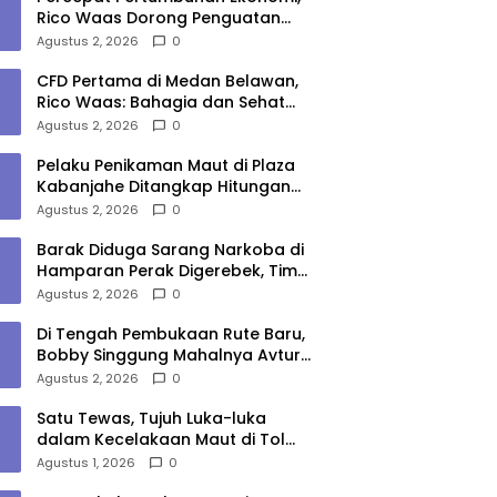
Rico Waas Dorong Penguatan
Sinergi Pemko-DPRD Medan
Agustus 2, 2026
0
CFD Pertama di Medan Belawan,
Rico Waas: Bahagia dan Sehat
Harus Menjangkau Seluruh Sudut
Agustus 2, 2026
0
Kota Medan
Pelaku Penikaman Maut di Plaza
Kabanjahe Ditangkap Hitungan
Menit, Polisi Dalami Motif
Agustus 2, 2026
0
Barak Diduga Sarang Narkoba di
Hamparan Perak Digerebek, Tim
Gabungan Musnahkan Lokasi
Agustus 2, 2026
0
Di Tengah Pembukaan Rute Baru,
Bobby Singgung Mahalnya Avtur
Kualanamu
Agustus 2, 2026
0
Satu Tewas, Tujuh Luka-luka
dalam Kecelakaan Maut di Tol
Medan–Tebing Tinggi
Agustus 1, 2026
0