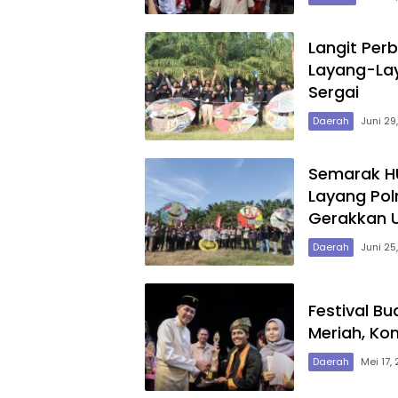
Langit Per
Layang-Lay
Sergai
Daerah
Juni 29
Semarak HU
Layang Pol
Gerakkan
Daerah
Juni 25
Festival B
Meriah, Ko
Daerah
Mei 17,