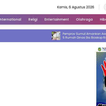
Kamis, 6 Agustus 2026
International
Religi
Entertainment
Olahraga
Hib
Pemprov Sumut Amankan Aset di Binjai,
5 Rumah Dinas Eks Bioskop Ria
Dibongkar