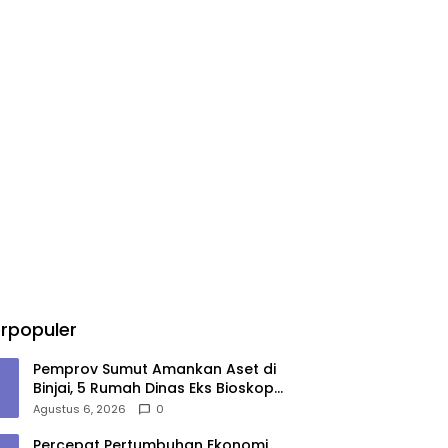
rpopuler
Pemprov Sumut Amankan Aset di
Binjai, 5 Rumah Dinas Eks Bioskop
Ria Dibongkar
Agustus 6, 2026
0
Percepat Pertumbuhan Ekonomi,