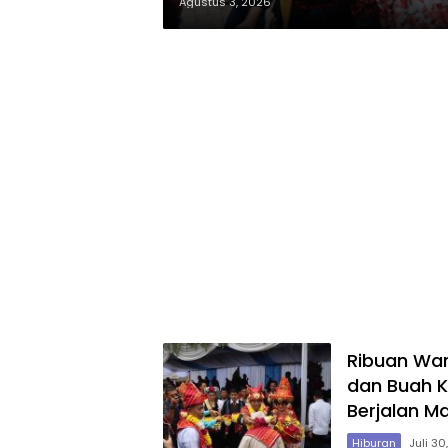
Pengamanan Gabunga
Agustus 3, 2026
Ribuan War
dan Buah 
Berjalan M
Hiburan
Juli 30