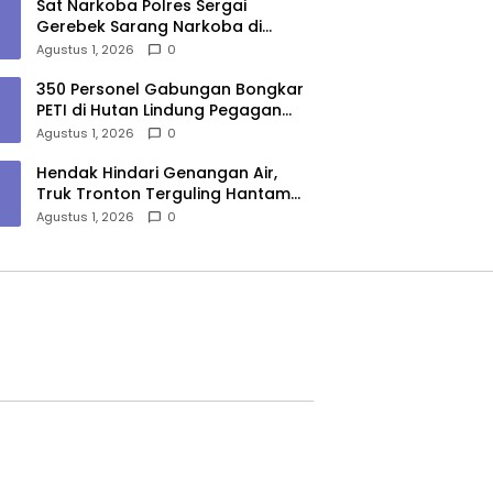
Sat Narkoba Polres Sergai
Gerebek Sarang Narkoba di
Sungai Buaya, Satu Terduga
Agustus 1, 2026
0
Pelaku Diamankan
350 Personel Gabungan Bongkar
PETI di Hutan Lindung Pegagan
Hilir, 47 Camp dan Puluhan
Agustus 1, 2026
0
Peralatan Dimusnahkan
Hendak Hindari Genangan Air,
Truk Tronton Terguling Hantam
Pembatas Jalan di Jalinsum
Agustus 1, 2026
0
Sergai