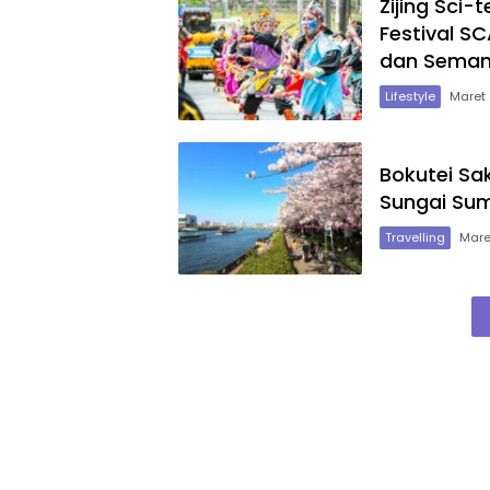
Zijing Sci-
Festival S
dan Seman
Lifestyle
Maret 
Bokutei Sa
Sungai Su
Travelling
Mare