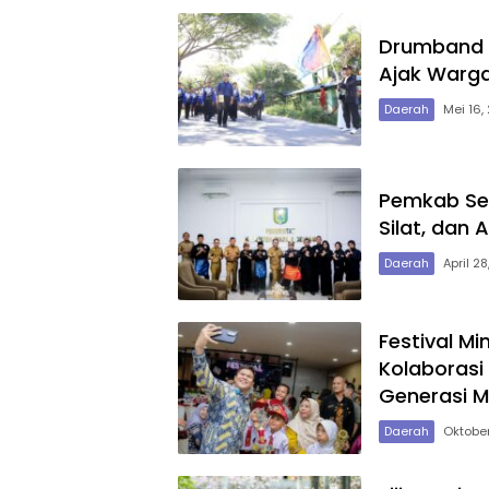
Drumband M
Ajak Warga
Daerah
Mei 16,
Pemkab Ser
Silat, dan
Daerah
April 2
Festival Mi
Kolaborasi
Generasi 
Daerah
Oktober