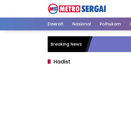
Langsung
ke
konten
Daerah
Nasional
Polhukam
Breaking News
Hadist