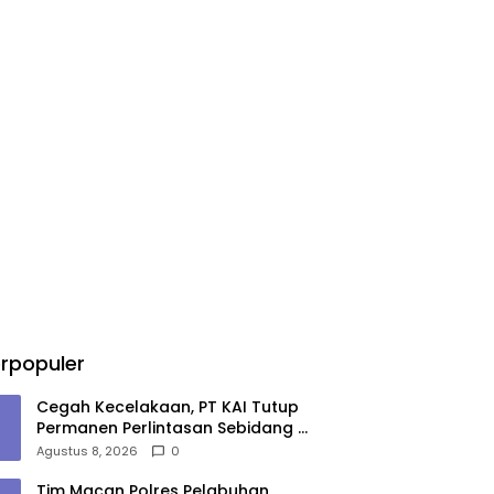
rpopuler
Cegah Kecelakaan, PT KAI Tutup
Permanen Perlintasan Sebidang di
Pasiran Perbaungan
Agustus 8, 2026
0
Tim Macan Polres Pelabuhan