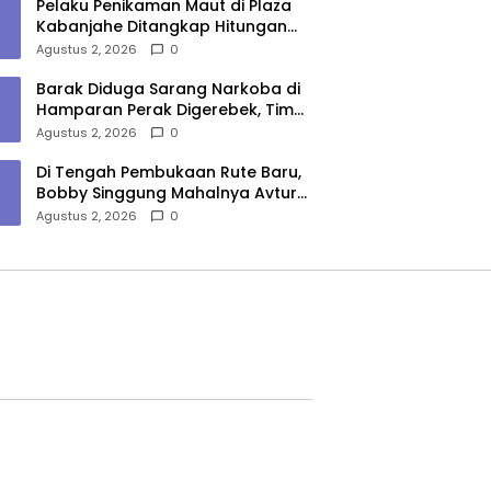
Pelaku Penikaman Maut di Plaza
Kabanjahe Ditangkap Hitungan
Menit, Polisi Dalami Motif
Agustus 2, 2026
0
Barak Diduga Sarang Narkoba di
Hamparan Perak Digerebek, Tim
Gabungan Musnahkan Lokasi
Agustus 2, 2026
0
Di Tengah Pembukaan Rute Baru,
Bobby Singgung Mahalnya Avtur
Kualanamu
Agustus 2, 2026
0