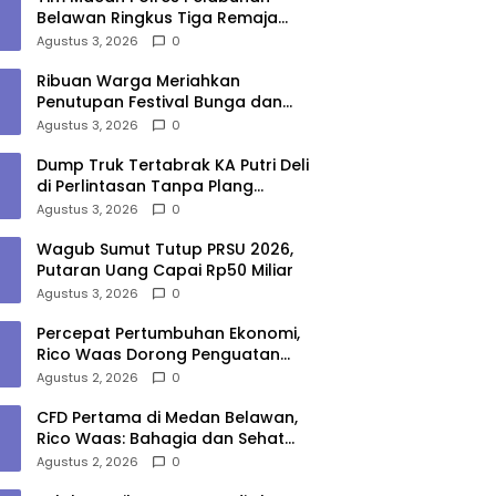
Belawan Ringkus Tiga Remaja
Diduga Anggota Geng Motor di
Agustus 3, 2026
0
Marelan
Ribuan Warga Meriahkan
Penutupan Festival Bunga dan
Buah Karo 2026, Berlangsung
Agustus 3, 2026
0
Aman di Bawah Pengamanan
Gabungan
Dump Truk Tertabrak KA Putri Deli
di Perlintasan Tanpa Plang
Perbaungan, Sopir Tewas
Agustus 3, 2026
0
Wagub Sumut Tutup PRSU 2026,
Putaran Uang Capai Rp50 Miliar
Agustus 3, 2026
0
Percepat Pertumbuhan Ekonomi,
Rico Waas Dorong Penguatan
Sinergi Pemko-DPRD Medan
Agustus 2, 2026
0
CFD Pertama di Medan Belawan,
Rico Waas: Bahagia dan Sehat
Harus Menjangkau Seluruh Sudut
Agustus 2, 2026
0
Kota Medan