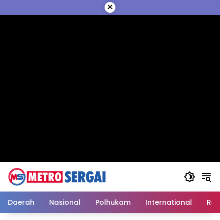
Langsung
×
ke
konten
Daerah
Nasional
Polhukam
International
Reli