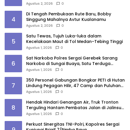
Lokasi
Agustus 2, 2026
0
Di Tengah Pembukaan Rute Baru, Bobby
4
Singgung Mahalnya Avtur Kualanamu
Agustus 2, 2026
0
Satu Tewas, Tujuh Luka-luka dalam
5
Kecelakaan Maut di Tol Medan–Tebing Tinggi
Agustus 1, 2026
0
Sat Narkoba Polres Sergai Gerebek Sarang
6
Narkoba di Sungai Buaya, Satu Terduga
Pelaku Diamankan
Agustus 1, 2026
0
350 Personel Gabungan Bongkar PETI di Hutan
7
Lindung Pegagan Hilir, 47 Camp dan Puluhan
Peralatan Dimusnahkan
Agustus 1, 2026
0
Hendak Hindari Genangan Air, Truk Tronton
8
Terguling Hantam Pembatas Jalan di Jalinsum
Sergai
Agustus 1, 2026
0
Perkuat Sinergitas TNI-Polri, Kapolres Sergai
9
Kunjungi Brigif 7/Rimba Raya