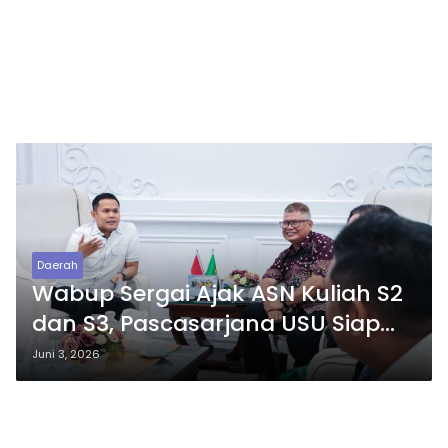
Daerah
Wabup Sergai Ajak ASN Kuliah S2
dan S3, Pascasarjana USU Siap
Perkuat SDM Daerah
Juni 3, 2026