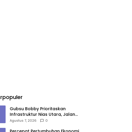
rpopuler
Gubsu Bobby Prioritaskan
Infrastruktur Nias Utara, Jalan
Penggerak Ekonomi Mulai
Agustus 7, 2026
0
Dibenahi
Percepat Pertumbuhan Ekonomi,