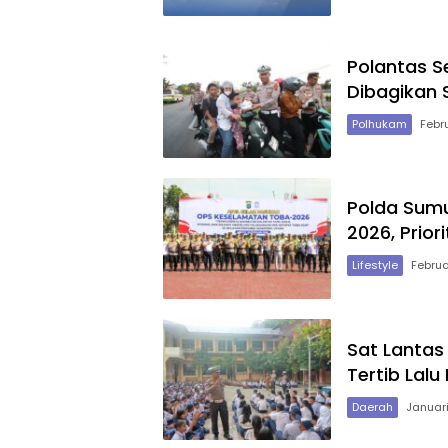
Polantas S
Dibagikan S
Polhukam
Febr
Polda Sumu
2026, Prior
Lifestyle
Februa
Sat Lantas
Tertib Lalu
Daerah
Januari