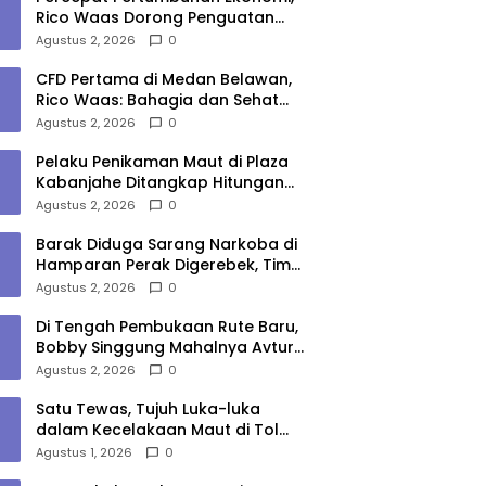
Rico Waas Dorong Penguatan
Sinergi Pemko-DPRD Medan
Agustus 2, 2026
0
CFD Pertama di Medan Belawan,
Rico Waas: Bahagia dan Sehat
Harus Menjangkau Seluruh Sudut
Agustus 2, 2026
0
Kota Medan
Pelaku Penikaman Maut di Plaza
Kabanjahe Ditangkap Hitungan
Menit, Polisi Dalami Motif
Agustus 2, 2026
0
Barak Diduga Sarang Narkoba di
Hamparan Perak Digerebek, Tim
Gabungan Musnahkan Lokasi
Agustus 2, 2026
0
Di Tengah Pembukaan Rute Baru,
Bobby Singgung Mahalnya Avtur
Kualanamu
Agustus 2, 2026
0
Satu Tewas, Tujuh Luka-luka
dalam Kecelakaan Maut di Tol
Medan–Tebing Tinggi
Agustus 1, 2026
0