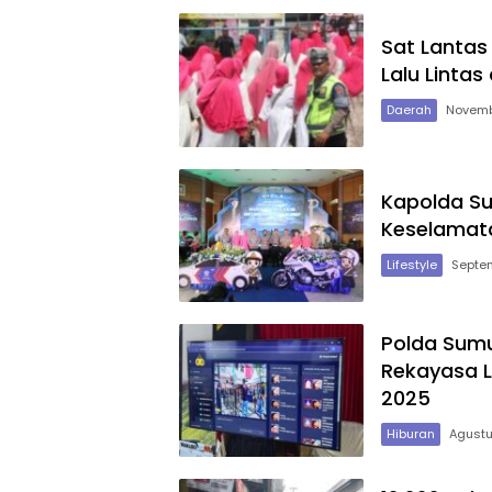
Sat Lantas
Lalu Linta
Daerah
Novemb
Kapolda Su
Keselamata
Lifestyle
Septe
Polda Sumu
Rekayasa L
2025
Hiburan
Agustu