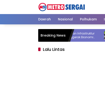
Langsung
ke
konten
Daerah
Nasional
Polhukam
Gubsu Bobby Prioritaskan Infrastruktur
Pemprov
Breaking News
Nias Utara, Jalan Penggerak Ekonomi
5 Rumah
Mulai Dibenahi
Dibongk
Lalu Lintas