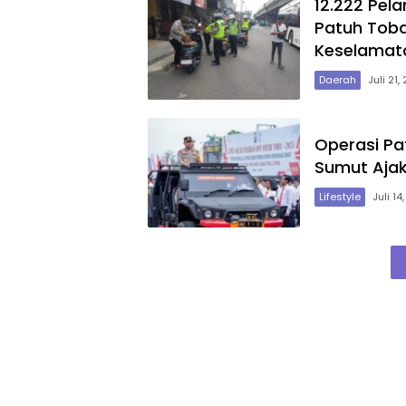
12.222 Pel
Patuh Toba
Keselamata
Daerah
Juli 21,
Operasi Pa
Sumut Ajak
Lifestyle
Juli 14