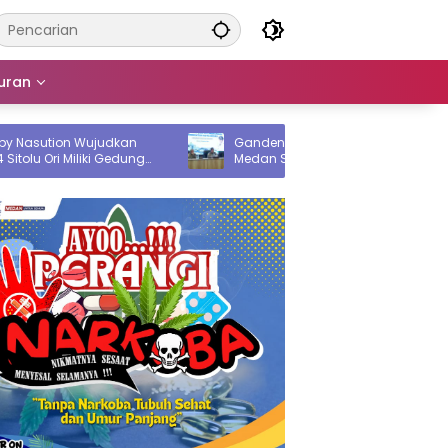
uran
ujudkan
Gandeng Komisi Informasi, Pemko
ki Gedung
Medan Sosialisasi Permendagri No 2
Tahun 2026