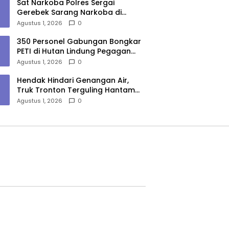
Sat Narkoba Polres Sergai
Gerebek Sarang Narkoba di
Sungai Buaya, Satu Terduga
Agustus 1, 2026
0
Pelaku Diamankan
350 Personel Gabungan Bongkar
PETI di Hutan Lindung Pegagan
Hilir, 47 Camp dan Puluhan
Agustus 1, 2026
0
Peralatan Dimusnahkan
Hendak Hindari Genangan Air,
Truk Tronton Terguling Hantam
Pembatas Jalan di Jalinsum
Agustus 1, 2026
0
Sergai