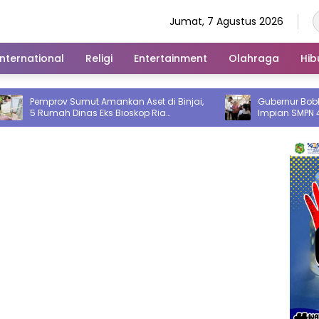
Jumat, 7 Agustus 2026
International
Religi
Entertainment
Olahraga
Hib
 Sumut Amankan Aset di Binjai,
Gubernur Bobby Nasution W
 Dinas Eks Bioskop Ria
Impian SMPN 4 Sitolu Ori Mili
ar
Permanen